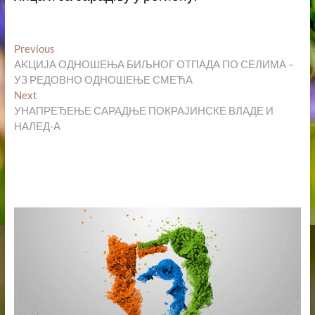
Кретање
Previous
Previous
post:
AKЦИЈА ОДНОШЕЊА БИЉНОГ ОТПАДА ПО СЕЛИМА –
чланка
УЗ РЕДОВНО ОДНОШЕЊЕ СМЕЋА
Next
Next
post:
УНАПРЕЂЕЊЕ САРАДЊЕ ПОКРАЈИНСКЕ ВЛАДЕ И
НАЛЕД-А