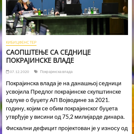
КИБИЦФЕНСТЕР
САОПШТЕЊЕ СА СЕДНИЦЕ
ПОКРАЈИНСКЕ ВЛАДЕ
07.12.2020
Покрајинска влада
Покрајинска влада је на данашњој седници
усвојила Предлог покрајинске скупштинске
одлуке о буџету АП Војводине за 2021.
годину, којим се обим покрајинског буџета
утврђује у висини од 75,2 милијарде динара.
Фискални дефицит пројектован је у износу од