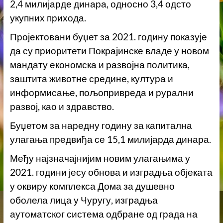
2,4 милијарде динара, односно 3,4 одсто
укупних прихода.
Пројектовани буџет за 2021. годину показује
да су приоритети Покрајинске владе у новом
мандату економска и развојна политика,
заштита животне средине, култура и
информисање, пољопривреда и рурални
развој, као и здравство.
Буџетом за наредну годину за капитална
улагања предвиђа се 15,1 милијарда динара.
Међу најзначајнијим новим улагањима у
2021. години јесу обнова и изградња објеката
у оквиру комплекса Дома за душевно
оболела лица у Чуругу, изградња
аутоматског система одбране од града на