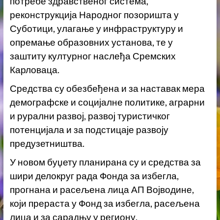
потребе здравственог система,
реконструкција Народног позоришта у
Суботици, улагање у инфраструктуру и
опремање образовних установа, те у
заштиту културног наслеђа Сремских
Карловаца.
Средства су обезбеђена и за наставак мера
демографске и социјалне политике, аграрни
и рурални развој, развој туристичког
потенцијала и за подстицаје развоју
предузетништва.
У новом буџету планирана су и средства за
шири делокруг рада Фонда за избегла,
прогнана и расељена лица АП Војводине,
који прераста у Фонд за избегла, расељена
лица и за сарадњу у региону.