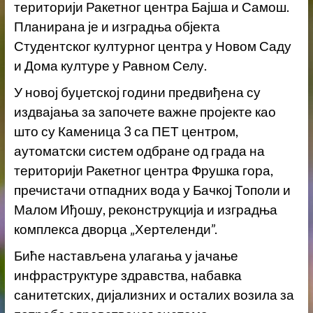
територији Ракетног центра Бајша и Самош.
Планирана је и изградња објекта
Студентског културног центра у Новом Саду
и Дома културе у Равном Селу.
У новој буџетској години предвиђена су
издвајања за започете важне пројекте као
што су Каменица 3 са ПЕТ центром,
аутоматски систем одбране од града на
територији Ракетног центра Фрушка гора,
пречистачи отпадних вода у Бачкој Тополи и
Малом Иђошу, реконструкција и изградња
комплекса дворца „Хертеленди”.
Биће настављена улагања у јачање
инфраструктуре здравства, набавка
санитетских, дијализних и осталих возила за