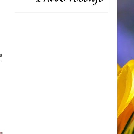
а
а
о