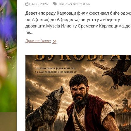
04.08.2026
Karlovci film festival
Девети по реду Карловци филм фестивал биће одрж
од 7. (петак) до 9. (недеља) августа у амбијенту
дворишта Музеја Илион у Сремским Карловцима, до
ће…
ДОКУМЕНТАРНИ
Прочитај више
ФИЛМОВИ
У
КОПРОДУКЦИЈИ
КУЛТУРНОГ
ЦЕНТРА
ВОЈВОДИНЕ
„МИЛОШ
ЦРЊАНСКИ”
НА
ДЕВЕТОМ
КАРЛОВЦИ
ФИЛМ
ФЕСТИВАЛУ