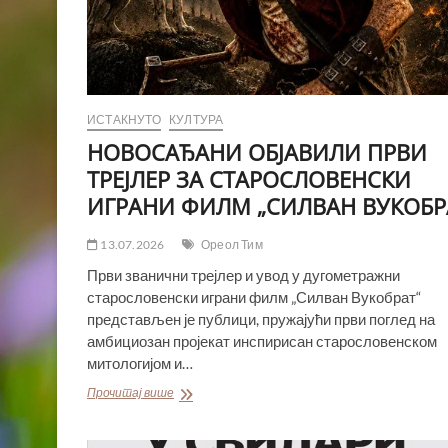
ИСТАКНУТО
КУЛТУРА
НОВОСАЂАНИ ОБЈАВИЛИ ПРВИ
ТРЕЈЛЕР ЗА СТАРОСЛОВЕНСКИ
ИГРАНИ ФИЛМ „СИЛВАН ВУКОБР
13.07.2026
Ореол Тим
Први званични трејлер и увод у дугометражни
старословенски играни филм „Силван Вукобрат“
представљен је публици, пружајући први поглед на
амбициозан пројекат инспирисан старословенском
митологијом и…
НОВОСАЂАНИ
Прочитај више
ОБЈАВИЛИ
ПРВИ
ТРЕЈЛЕР