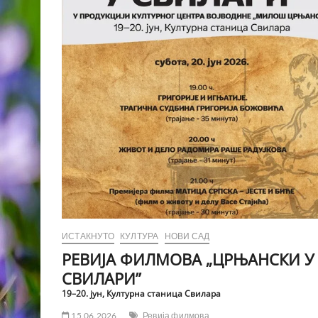
ЗА
СТАРОСЛОВЕНСКИ
ИГРАНИ
ФИЛМ
„СИЛВАН
ВУКОБРАТ“
ИСТАКНУТО
КУЛТУРА
НОВИ САД
РЕВИЈА ФИЛМОВА „ЦРЊАНСКИ У
СВИЛАРИ”
19–20. јун, Културна станица Свилара
15.06.2026
Ревија филмова