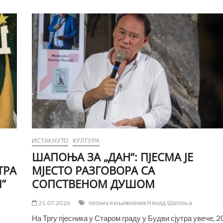
ИСТАКНУТО
КУЛТУРА
ШАПОЊА ЗА „ДАН“: ПЈЕСМА ЈЕ
ТРА
МЈЕСТО РАЗГОВОРА СА
”
СОПСТВЕНОМ ДУШОМ
21.07.2026
песник и књижевник Ненад Шапоња
На Тргу пјесника у Старом граду у Будви сјутра увече, 20