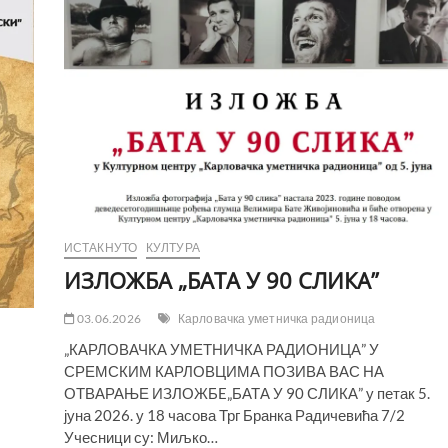
ТРЕБИЊУ
ИСТАКНУТО
КУЛТУРА
ИЗЛОЖБA „БАТА У 90 СЛИКА”
03.06.2026
Карловачка уметничка радионица
„КАРЛОВАЧКА УМЕТНИЧКА РАДИОНИЦА” У
СРЕМСКИМ КАРЛОВЦИМА ПОЗИВА ВАС НА
ОТВАРАЊЕ ИЗЛОЖБE„БАТА У 90 СЛИКА” у петак 5.
јуна 2026. у 18 часова Трг Бранка Радичевића 7/2
Учесници су: Миљко…