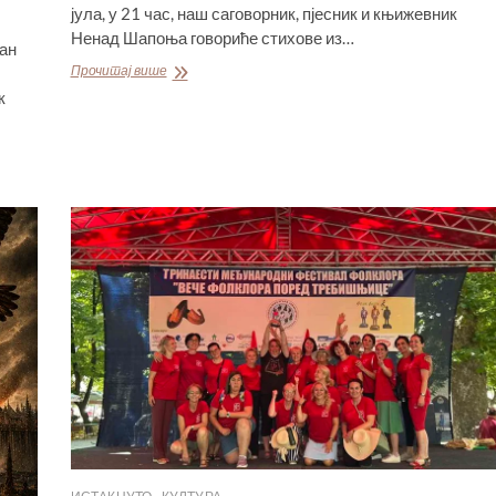
јула, у 21 час, наш саговорник, пјесник и књижевник
Ненад Шапоња говориће стихове из…
ан
ШАПОЊА
Прочитај више
ЗА
к
„ДАН“:
ПЈЕСМА
ЈЕ
МЈЕСТО
РАЗГОВОРА
СА
СОПСТВЕНОМ
ДУШОМ