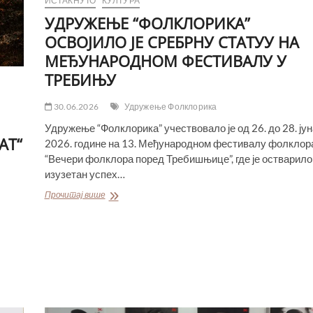
ИСТАКНУТО
КУЛТУРА
УДРУЖЕЊЕ “ФОЛКЛОРИКА”
ОСВОЈИЛО ЈЕ СРЕБРНУ СТАТУУ НА
МЕЂУНАРОДНОМ ФЕСТИВАЛУ У
ТРЕБИЊУ
30.06.2026
Удружење Фолклорика
Удружење “Фолклорика” учествовало је од 26. до 28. јун
АТ“
2026. године на 13. Међународном фестивалу фолклор
“Вечери фолклора поред Требишњице”, где је остварил
изузетан успех…
УДРУЖЕЊЕ
Прочитај више
“ФОЛКЛОРИКА”
ОСВОЈИЛО
ЈЕ
СРЕБРНУ
СТАТУУ
НА
МЕЂУНАРОДНОМ
ФЕСТИВАЛУ
У