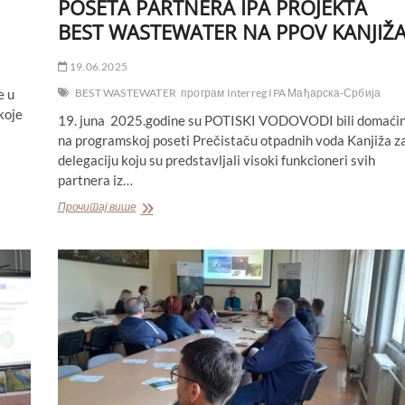
POSETA PARTNERA IPA PROJEKTA
BEST WASTEWATER NA PPOV KANJIŽ
19.06.2025
e u
BEST WASTEWATER
програм Interreg IPA Мађарска-Србија
koje
19. juna 2025.godine su POTISKI VODOVODI bili domaći
na programskoj poseti Prečistaču otpadnih voda Kanjiža z
delegaciju koju su predstavljali visoki funkcioneri svih
partnera iz…
POSETA
Прочитај више
PARTNERA
IPA
PROJEKTA
BEST
WASTEWATER
NA
PPOV
KANJIŽA