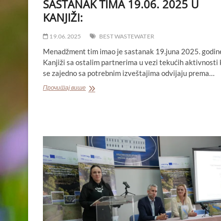
SASTANAK TIMA 19.06. 2025 U
KANJIŽI:
19.06.2025
BEST WASTEWATER
Menadžment tim imao je sastanak 19.juna 2025. godin
Kanjiži sa ostalim partnerima u vezi tekućih aktivnosti 
se zajedno sa potrebnim izveštajima odvijaju prema…
SASTANAK
Прочитај више
TIMA
19.06.
2025
U
KANJIŽI: