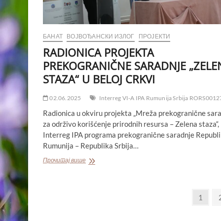
БАНАТ
ВОЈВОЂАНСКИ ИЗЛОГ
ПРОЈЕКТИ
RADIONICA PROJEKTA
PREKOGRANIČNE SARADNJE „ZELE
STAZA“ U BELOJ CRKVI
02.06.2025
Interreg VI-A IPA Rumunija Srbija RORS0012
Radionica u okviru projekta „Mreža prekogranične sar
za održivo korišćenje prirodnih resursa – Zelena staza“,
Interreg IPA programa prekogranične saradnje Republ
Rumunija – Republika Srbija…
RADIONICA
Прочитај више
PROJEKTA
PREKOGRANIČNE
SARADNJE
Пагинација
„ZELENA
Page
1
STAZA“
чланака
U