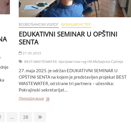
ВОЈВОЂАНСКИ ИЗЛОГ
КИБИЦФЕНСТЕР
EDUKATIVNI SEMINAR U OPŠTINI
NA
SENTA
27.05.2025
7
BEST WASTEWATER
програм Interreg IPA Мађарска-Србија
adnje
27. maja 2025. je održan EDUKATIVNI SEMINAR U
OPŠTINI SENTA na kojem je predstavljen projekat BEST
ika
WASTEWATER, od strane tri partnera – učesnika:
Pokrajinski sekretarijat…
EDUKATIVNI
Прочитај више
SEMINAR
U
OPŠTINI
Page
Page
Next
2
…
28
SENTA
page