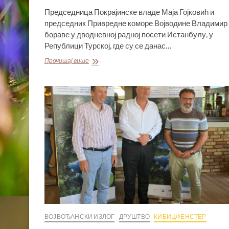
Председница Покрајинске владе Маја Гојковић и
председник Привредне коморе Војводине Владимир 
бораве у дводневној радној посети Истанбулу, у
Републици Турској, где су се данас…
ГОЈКОВИЋЕВА
Прочитај више
И
ГАК
У
ИСТАНБУЛУ
СА
ТУРСКИМ
ПРИВРЕДНИЦИМА
–
ПОТПИСАН
СПОРАЗУМ
О
САРАДЊИ
ИЗМЕЂУ
ПРИВРЕДНИХ
КОМОРА
ВОЈВОЂАНСКИ ИЗЛОГ
ДРУШТВО
КИБИЦФЕНСТЕР