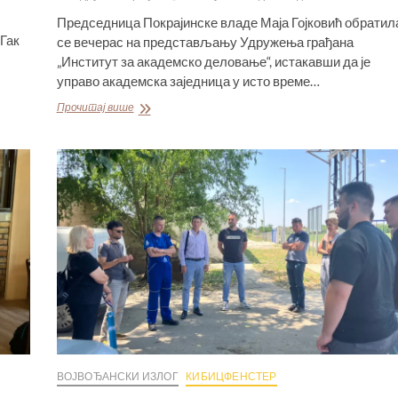
Председница Покрајинске владе Маја Гојковић обратил
Гак
се вечерас на представљању Удружења грађана
„Институт за академско деловање“, истакавши да је
управо академска заједница у исто време…
МАЈА
Прочитај више
ГОЈКОВИЋ
НА
ОСНИВАЊУ
„ИНСТИТУТА
ЗА
АКАДЕМСКО
ДЕЛОВАЊЕ“
У
НОВОМ
САДУ
ВОЈВОЂАНСКИ ИЗЛОГ
КИБИЦФЕНСТЕР