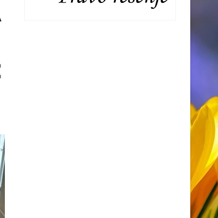
A
n
a