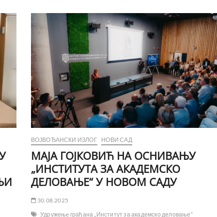
ВОЈВОЂАНСКИ ИЗЛОГ
НОВИ САД
У
МАЈА ГОЈКОВИЋ НА ОСНИВАЊУ
„ИНСТИТУТА ЗА АКАДЕМСКО
ЊИ
ДЕЛОВАЊЕ“ У НОВОМ САДУ
30.08.2025
Удружењe грађана „Институт за академско деловање“