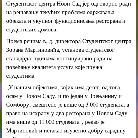
Студентског центра Нови Сад јер одговорно ради
на решавању текућих проблема одржавања
објеката и укупног функционисања ресторана и
студентских домова.
Према речима в. д. директора Студентског центра
Зорана Мартиновића, установа студентског
стандарда годинама континуирано ради на
повећању квалитета услуга које пружа
студентима.
„У нашим објектима, којих има десет, од тога
осам у Новом Саду, и по један у Зрењанину и
Сомбору, смештено је више од 3.000 студената, а
право на исхрану у два ресторана у Новом Саду
има више од 11.000 студената“, рекао је
Мартиновић и истакао изузетно добру сарадњу