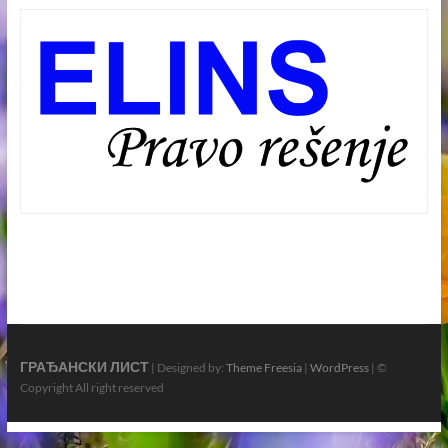
ГРАЂАНСКИ ЛИСТ
| Designed by:
Theme Freesia
|
WordPress
| ©
Copyright All right reserved