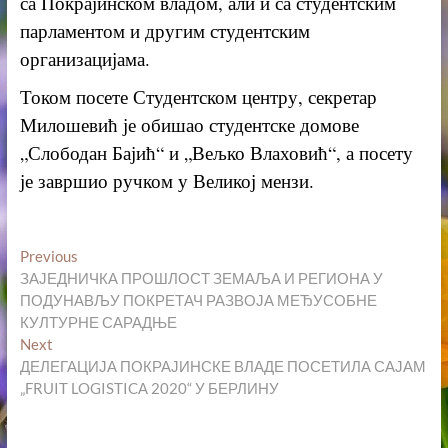
са Покрајинском владом, али и са студентским
парламентом и другим студентским
организацијама.
Током посете Студентском центру, секретар
Милошевић је обишао студентске домове
„Слободан Бајић“ и „Вељко Влаховић“, а посету
је завршио ручком у Великој мензи.
Кретање
Previous
Previous
post:
ЗАЈЕДНИЧКА ПРОШЛОСТ ЗЕМАЉА И РЕГИОНА У
чланка
ПОДУНАВЉУ ПОКРЕТАЧ РАЗВОЈА МЕЂУСОБНЕ
КУЛТУРНЕ САРАДЊЕ
Next
Next
post:
ДЕЛЕГАЦИЈА ПОКРАЈИНСКЕ ВЛАДЕ ПОСЕТИЛА САЈАМ
„FRUIT LOGISTICА 2020“ У БЕРЛИНУ