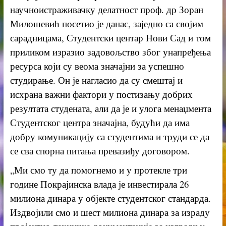
научноистраживачку делатност проф. др Зоран
Милошевић посетио је данас, заједно са својим
сарадницама, Студентски центар Нови Сад и том
приликом изразио задовољство због унапређења
ресурса који су веома значајни за успешно
студирање. Он је нагласио да су смештај и
исхрана важни фактори у постизању добрих
резултата студената, али да је и улога менаџмента
Студентског центра значајна, будући да има
добру комуникацију са студентима и труди се да
се сва спорна питања превазиђу договором.
„Ми смо ту да помогнемо и у протекле три
године Покрајинска влада је инвестирала 26
милиона динара у објекте студентског стандарда.
Издвојили смо и шест милиона динара за израду