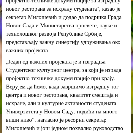
пројектно-техничке документације за изградњу
новог ресторана за исхрану студената“, казао је
секретар Милошевић и додао да подршка Града
Новог Сада и Министарства просвете, науке и
технолошког развоја Републике Србије,
представљају важну синергију удруживања око
важних пројеката.
„Један од важних пројеката је и изградња
Студентског културног центра, за који је израда
пројектно-техничке документације при крају.
Верујем да ћемо, када завршимо изградњу тог
центра и новог ресторана, квалитет смештаја и
исхране, али и културне активности студената
Универзитета у Новом Саду, подићи на много
виши ниво“, нагласио је ресорни секретар
Милошевић и још једном похвалио руководство