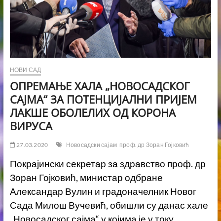
НОВИ САД
ОПРЕМАЊE ХАЛА „НОВОСАДСКОГ
САЈМА“ ЗА ПОТЕНЦИЈАЛНИ ПРИЈЕМ
ЛАКШЕ ОБОЛЕЛИХ ОД КОРОНА
ВИРУСА
27.03.2020
Новосадски сајам
проф. др Зоран Гојковић
Покрајински секретар за здравство проф. др
Зоран Гојковић, министар одбране
Александар Вулин и градоначелник Новог
Сада Милош Вучевић, обишли су данас хале
„Новосадског сајма“ у којима је у току