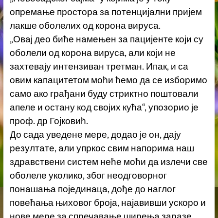
опремање простора за потенцијални пријем
лакше оболелих од корона вируса.
„Овај део биће намењен за пацијенте који су
оболели од корона вируса, али који не
захтевају интензиван третман. Ипак, и са
овим капацитетом моћи ћемо да се изборимо
само ако грађани буду стриктно поштовали
апеле и остану код својих кућа“, упозорио је
проф. др Гојковић.
До сада уведене мере, додао је он, дају
резултате, али упркос свим напорима наш
здравствени систем неће моћи да излечи све
оболеле уколико, због неодговорног
понашања појединаца, дође до наглог
повећања њиховог броја, најавивши ускоро и
нове мере за спречавање ширења заразе.