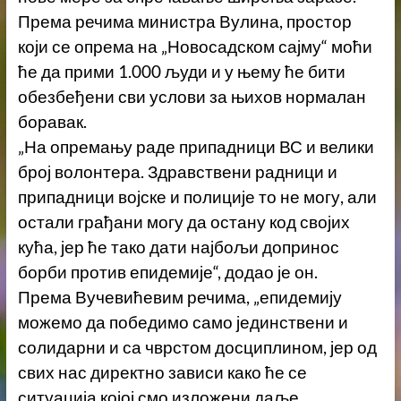
Према речима министра Вулина, простор
који се опрема на „Новосадском сајму“ моћи
ће да прими 1.000 људи и у њему ће бити
обезбеђени сви услови за њихов нормалан
боравак.
„На опремању раде припадници ВС и велики
број волонтера. Здравствени радници и
припадници војске и полиције то не могу, али
остали грађани могу да остану код својих
кућа, јер ће тако дати најбољи допринос
борби против епидемије“, додао је он.
Према Вучевићевим речима, „епидемију
можемо да победимо само јединствени и
солидарни и са чврстом досциплином, јер од
свих нас директно зависи како ће се
ситуација којој смо изложени даље