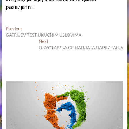
развијати“.
Кретање
Previous
Previous
post:
GATRIJEV TEST UKUĆNIM USLOVIMA
чланка
Next
Next
post:
ОБУСТАВЉА СЕ НАПЛАТА ПАРКИРАЊА