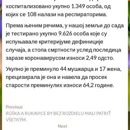
хоспитализовано укупно 1.349 особа, од
којих се 108 налази на респираторима.
Према њеним речима, у нашој земљи до сада
је тестирано укупно 9.626 особа које су
испуњавале критеријуме дефиниције
случаја, а стопа смртности услед последица
заразе коронавирусом износи 2,49 одсто.
Укупно је преминуло 44 мушкарца и 17 жена,
прецизирала је она и навела да просек
старости преминулих износи 64,2 године.
Кретање
Previous
Previous
post:
RÚŠKA A RUKAVICE BY BEZ ROZDIELU MALI PATRIŤ
чланка
VŠETKÝM.
Next
Next