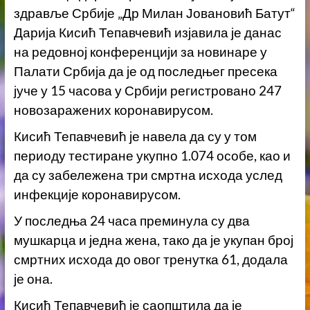
здравље Србије „Др Милан Јовановић Батут“
Дарија Кисић Тепавчевић изјавила је данас
на редовној конференцији за новинаре у
Палати Србија да је од последњег пресека
јуче у 15 часова у Србији регистровано 247
новозаражених коронавирусом.
Кисић Тепавчевић је навела да су у том
периоду тестиране укупно 1.074 особе, као и
да су забележена три смртна исхода услед
инфекције коронавирусом.
У последња 24 часа преминула су два
мушкарца и једна жена, тако да је укупан број
смртних исхода до овог тренутка 61, додала
је она.
Кисић Тепавчевић је саопштила да је