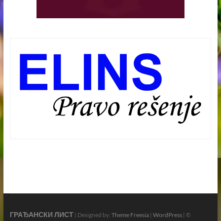
ГРАЂАНСКИ ЛИСТ
| Designed by:
Theme Freesia
|
WordPress
| ©