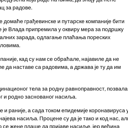
ц за радове.
е домаће грађевинске и путарске компаније бити
е је Влада припремила у оквиру мера за подршку
алних зарада, одлагање плаћања пореских
словима.
мпаније, кад су нам се обраћале, најавиле да не
е да наставе са радовима, а држава је ту да им
рдинационог тела за родну равноправност, позвала
ог и родно заснованог насиља.
 и раније, а сада током епидемије коронавируса 
ајева насиља. Процене су да је тако и код нас, ал
о се жене плаше да пријаве насиље, јер већина