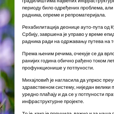
градилиштима највећих инфраструктурни
периоду било одређених проблема, али 
радника, опреме и репроматеријала.
Рехабилитација деонице ауто-пута од К
Србију, завршена је управо у време епи
радника ради на одржавању путева на т
Према њеним речима, очекује се да врло
ранијих година обично рађено током лет
профункционише у потпуности.
Михајловић је нагласила да упркос пре
здравственом систему, ниједан велики п
уредно плаћају и да се у потпуности пр
инфраструктурне пројекте.
То je, како је поручила, важно и за наша