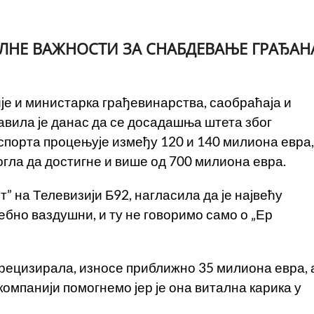
АЛНЕ ВАЖНОСТИ ЗА СНАБДЕВАЊЕ ГРАЂАН
е и министарка грађевинарства, саобраћаја и
вила је данас да се досадашња штета због
спорта процењује између 120 и 140 милиона евра,
могла да достигне и више од 700 милиона евра.
т” на Телевизији Б92, нагласила да је највећу
ебно ваздушни, и ту не говоримо само о „Ер
прецизирала, износе приближно 35 милиона евра, 
компанији помогнемо јер је она витална карика у