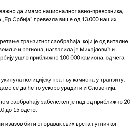
е важно да имамо националног авио-превозника,
а „Ер Србија“ превезла више од 13.000 наших
ретање транзитног саобраћаја, који је од виталне
емље и региона, нагласила је Михајловић и
Србију ушло приближно 100.000 камиона, од чега
ва укинула полицијску пратњу камиона у транзиту,
адамо се да ће то ускоро урадити и Словенија.
ном саобраћају забележен је пад од приближно 2
0 до 15 одсто.
ћи изазов бити опоравак свих врста путничког