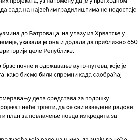
х пројеката, уз напомену да је у претходном
да сада на највећим градилиштима не недостаје
узмина до Батроваца, на улазу из Хрватске у
демије, указала је она и додала да приближно 650
ериторији целе Републике.
 брзо почне и одржавање ауто-путева, које је
а, како бисмо били спремни када саобраћај
усмеравању дела средстава за подршку
ројекат неће трпети, да се сви изведени радови
ати план за повлачење новца из кредита за
 предузећа која раде на њима, да знају да неће