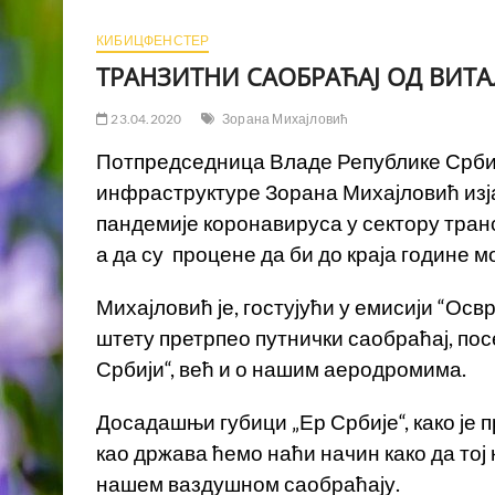
КИБИЦФЕНСТЕР
ТРАНЗИТНИ САОБРАЋАЈ ОД ВИТ
23.04.2020
Зорана Михајловић
Потпредседница Владе Републике Србиј
инфраструктуре Зорана Михајловић изја
пандемије коронавируса у сектору тран
а да су процене да би до краја године 
Михајловић је, гостујући у емисији “Освр
штету претрпео путнички саобраћај, пос
Србији“, већ и о нашим аеродромима.
Досадашњи губици „Ер Србије“, како је 
као држава ћемо наћи начин како да тој 
нашем ваздушном саобраћају.