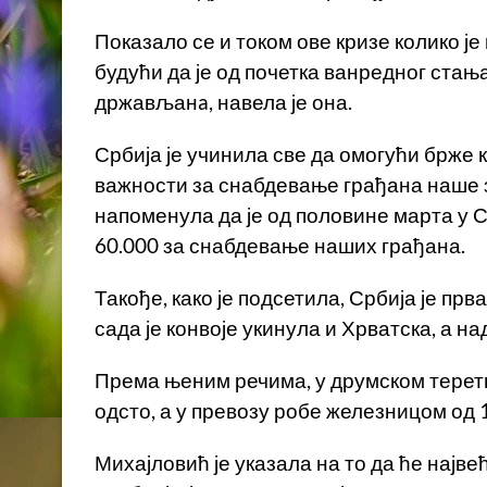
Показало се и током ове кризе колико ј
будући да је од почетка ванредног стањ
држављанa, навела је она.
Србија је учинила све да омогући брже к
важности за снабдевање грађана наше з
напоменула да је од половине марта у 
60.000 за снабдевање наших грађана.
Такође, како је подсетила, Србија је пр
сада је конвоје укинула и Хрватска, а н
Према њеним речима, у друмском терет
одсто, а у превозу робе железницом од 1
Михајловић је указала на то да ће најве