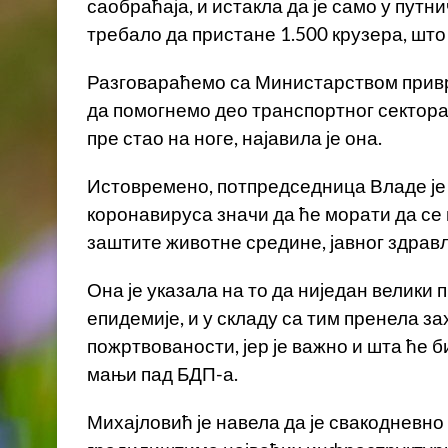
саобраћаја, и истакла да је само у путн
требало да пристане 1.500 крузера, што
Разговараћемо са Министарством прив
да помогнемо део транспортног сектора 
пре стао на ноге, најавила је она.
Истовремено, потпредседница Владе је 
коронавируса значи да ће морати да се 
заштите животне средине, јавног здрав
Она је указала на то да ниједан велики
епидемије, и у складу са тим пренела з
пожртвованости, јер је важно и шта ће 
мањи пад БДП-а.
Михајловић је навела да је свакодневно