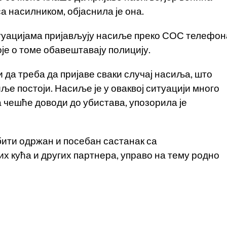
са насилником, објаснила је она.
туацијама пријављују насиље преко СОС телефон
оје о томе обавештавају полицију.
и да треба да пријаве сваки случај насиља, што
иље постоји. Насиље је у оваквој ситуацији много
да чешће доводи до убистава, упозорила је
бити одржан и посебан састанак са
х кућа и других партнера, управо на тему родно