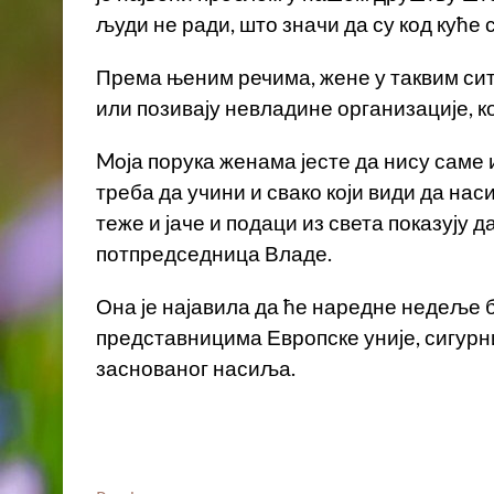
људи не ради, што значи да су код куће 
Према њеним речима, жене у таквим си
или позивају невладине организације, к
Moја порука женама јесте да нису саме 
треба да учини и свако који види да нас
теже и јаче и подаци из света показују 
потпредседница Владе.
Она је најавила да ће наредне недеље 
представницима Европске уније, сигурни
заснованог насиља.