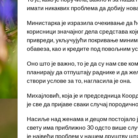
имати никаквих проблема да добију нова
Министарка је изразила очекивање да ћ
корисници значајног дела средстава кој
привреди, укључујући покривање миним
обавеза, као и кредите под повољним у
Оно што је важно, то је да су нам све ко
планирају да отпуштају раднике и да жел
створи услове за то, нагласила је она.
Михајловић, која је и председница Коо
је све да пријаве сваки случај породичн
Насиље над женама и децом постојало је
свету има приближно 30 одсто више случ
је највећи проблем у нашем друштву шт