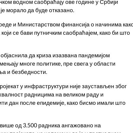
ичком водном саобраћају ове године у Србији
 је морало да буде отказано.
реде и Министарством финансија о начинима как
који се бави путничким саобраћајем, како би што
објаснила да криза изазвана пандемијом
мењају многе политике, пре свега у области
ља и безбедности.
 пројекат у инфраструктури није заустављен због
ахвалност радницима на великом раду и
бити дан после епидемије, како бисмо имали што
 више од 3.500 радника ангажовано на