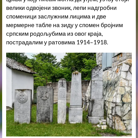
велики одвојени звоник, лепи надгробни
споменици заслужним лицима и две
мермерне табле на зиду у спомен бројним
српским родољубима из овог краја,
пострадалим у ратовима 1914–1918.