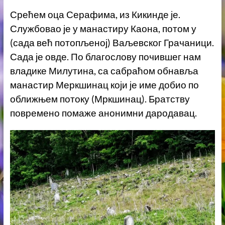
Срећем оца Серафима, из Кикинде је.
Службовао је у манастиру Каона, потом у
(сада већ потопљеној) Ваљевског Грачаници.
Сада је овде. По благослову почившег нам
владике Милутина, са сабраћом обнавља
манастир Меркшинац који је име добио по
оближњем потоку (Мркшинац). Братству
повремено помаже анонимни дародавац.