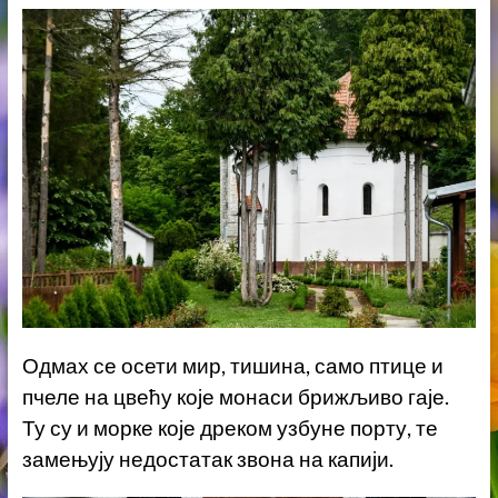
Одмах се осети мир, тишина, само птице и
пчеле на цвећу које монаси брижљиво гаје.
Ту су и морке које дреком узбуне порту, те
замењују недостатак звона на капији.