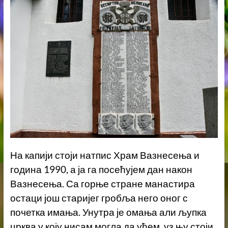
На капији стоји натпис Храм Вазнесења и
година 1990, а ја га посећујем дан након
Вазнесења. Са горње стране манастира
остаци још старијег гробља него оног с
почетка имања. Унутра је омања али љупка
црква у коју нисам могла да уђем, уз њу стоји