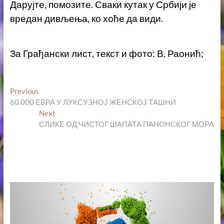
Дарујте, помозите. Сваки кутак у Србији је
вредан дивљења, ко хоће да види.
За Грађански лист, текст и фото: В. Раонић;
Кретање
Previous
Previous
post:
60.000 ЕВРА У ЛУКСУЗНОЈ ЖЕНСКОЈ ТАШНИ
чланка
Next
Next
post:
СЛИКЕ ОД ЧИСТОГ ШАПАТА ПАНОНСКОГ МОРА