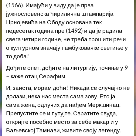
(1566). Имајући у виду да је прва
јужнословенска ћирилична штампарија
Црнојевића на Ободу основана тек
педесетак година пре (1492) и да је радила
свега четири године, не треба трошити речи
о културном значају памбуковачке светиње у
то доба.”
Дођите опет, дођите на литургију, почиње у 9
– каже отац Серафим.
И, заиста, морам доћи! Никада се случајно не
долази, нека нас места сама зову. Ето ја,
сама жена, одлучих да нађем Меркшинац.
Препустите се и путујте. Свратите свуда,
откријте посебно место за себе макар и у
Ваљевској Тамнави, живите своју легенду.