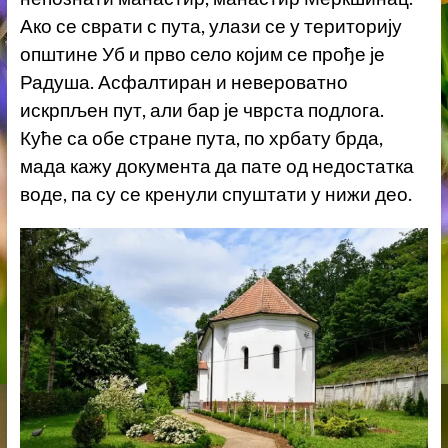
Ако се сврати с пута, улази се у територију
општине Уб и прво село којим се прође је
Радуша. Асфалтиран и невероватно
искрпљен пут, али бар је чврста подлога.
Куће са обе стране пута, по хрбату брда,
мада кажу документа да пате од недостатка
воде, па су се кренули спуштати у нижи део.