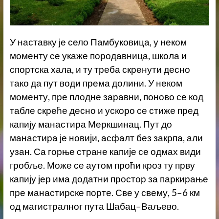
У наставку је село Памбуковица, у неком
моменту се укаже породавница, школа и
спортска хала, и ту треба скренути десно
тако да пут води према долини. У неком
моменту, пре плодне заравни, поново се код
табле скреће десно и ускоро се стиже пред
капију манастира Меркшинац. Пут до
манастира је новији, асфалт без закрпа, али
узан. Са горње стране капије се одмах види
гробље. Може се аутом проћи кроз ту прву
капију јер има додатни простор за паркирање
пре манастирске порте. Све у свему, 5–6 км
од магистралног пута Шабац–Ваљево.