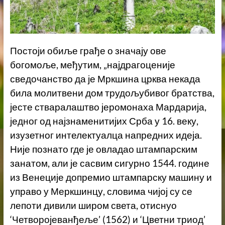
Постоји обиље грађе о значају ове
богомоље, међутим, „најдрагоценије
сведочанство да је Мркшина црква некада
била молитвени дом трудољубивог братства,
јесте стваралаштво јеромонаха Мардарија,
једног од најзнаменитијих Срба у 16. веку,
изузетног интелектуалца напредних идеја.
Није познато где је овладао штампарским
занатом, али је сасвим сигурно 1544. године
из Венеције допремио штампарску машину и
управо у Меркшинцу, словима чијој су се
лепоти дивили широм света, отиснуо
‘Четворојеванђеље’ (1562) и ‘Цветни триод’