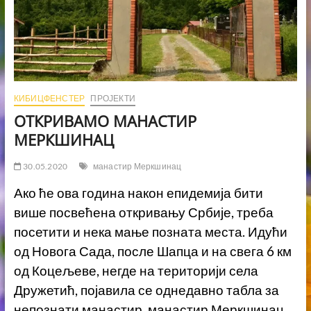
КИБИЦФЕНСТЕР
ПРОЈЕКТИ
ОТКРИВАМО МАНАСТИР
МЕРКШИНАЦ
30.05.2020
манастир Меркшинац
Ако ће ова година након епидемија бити
више посвећена откривању Србије, треба
посетити и нека мање позната места. Идући
од Новога Сада, после Шапца и на свега 6 км
од Коцељеве, негде на територији села
Дружетић, појавила се однедавно табла за
непознати манастир, манастир Меркшинац.