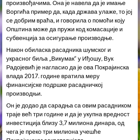
произвођачима. Она је навела да је имање
Воргића пример да, када држава улаже, то јој
се добрим враћа, и говорила о помоћи коју
Општина може да пружи код комасације и
субвенција за осигурање производње.
Након обиласка расадника шумског и
украсног биља „Викумак“ у Иђошу, Вук
Радојевић је нагласио да је ова Покрајинска
влада 2017. године вратила меру
финансијске подршке расадничкој
производњи.
Он је додао да сарадња са овим расадником
траје већ три године и да је укупна вредност
инвестиција близу 3,7 милиона динара, од
чега је преко три милиона учешће