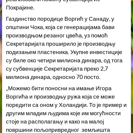
Покрајине.
Газдинство породице Воргић у Санаду, у
општини Чока, која се генерацијама бави
производњом резаног цвећа, уз помоћ
Секретаријата проширило је производњу
подизањем пластеника. Укупне инвестиције
су биле око четири милиона динара, од тога
су субвенције Секретаријата преко 2,7
милиона динара, односно 70 посто.
„Можемо бити поносни на имање Игора
Воргића и производњу ружа која се може
поредити са оном у Холандији. То је пример и
другим младим људима које им могућности
стоје на располагању и како на малој
површини пољопривредног земљишта