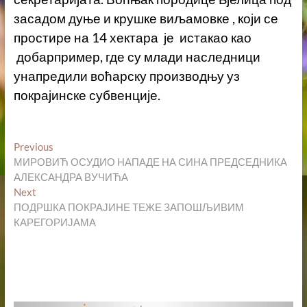
засадом дуње и крушке виљамовке , који се
простире на 14 хектара је истакао као
добарпример, где су млади наследници
унапредили воћарску производњу уз
покрајинске субвенције.
Кретање
Previous
Previous
post:
МИРОВИЋ ОСУДИО НАПАДЕ НА СИНА ПРЕДСЕДНИКА
чланка
АЛЕКСАНДРА ВУЧИЋА
Next
Next
post:
ПОДРШКА ПОКРАЈИНЕ ТЕЖЕ ЗАПОШЉИВИМ
КАРЕГОРИЈАМА