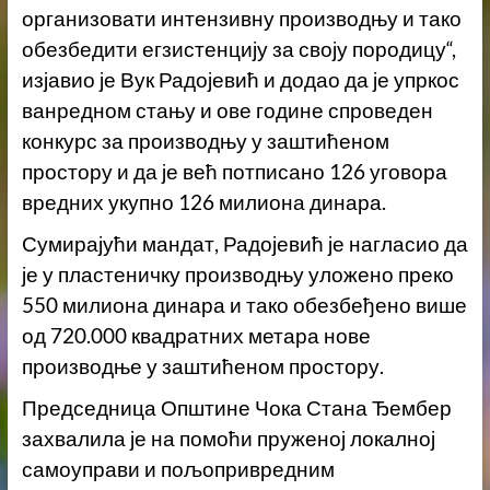
организовати интензивну производњу и тако
обезбедити егзистенцију за своју породицу“,
изјавио је Вук Радојевић и додао да је упркос
ванредном стању и ове године спроведен
конкурс за производњу у заштићеном
простору и да је већ потписано 126 уговора
вредних укупно 126 милиона динара.
Сумирајући мандат, Радојевић је нагласио да
је у пластеничку производњу уложено преко
550 милиона динара и тако обезбеђено више
од 720.000 квадратних метара нове
производње у заштићеном простору.
Председница Општине Чока Стана Ђембер
захвалила је на помоћи пруженој локалној
самоуправи и пољопривредним