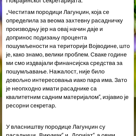
Покрајинског секретаријата.
„Честитам породици Лагунџин, која се
определила за веома захтевну расадничку
производњу јер на овај начин даје и
допринос подизању процента
пошумљености на територији Војводине, што
је, како знамо, велики проблем. Сваке године
ми смо издвајали финансијска средства за
пошумљавање. Нажалост, није било
довољно интересовања иако пара има. Зато
је неопходно имати расаднике са
квалитетним садним материјалом“, изјавио је
ресорни секретар.
У власништву породице Лагунџин су
расадници „Викумак“ и „Доријат“, а овим