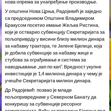
нова опрема за унапређење производње.
У општини Нова Црња, Радојевић је заједно
са председником Општине Владимиром
Бракусом посетио имање Жељка Ристина,
који је остварио субвенцију Секретаријата за
пољоприврду у висини близу милион динара
за набавку трактора, те Јелене Бјелице, која
је добила субвенције за набавку жице и
стубова за ограђивање и система за
наводњавање „кап по кап“. Вредност укупне
инвестиције је 1,4 милиона динара у чему је
учешће Секретаријата милион динара.
Др Радојевић позвао је младе
пољопривреднике у Северном Банату да
конкуришу за субвенције ресорног
секретаријата. Воћњак породице Бјелица под