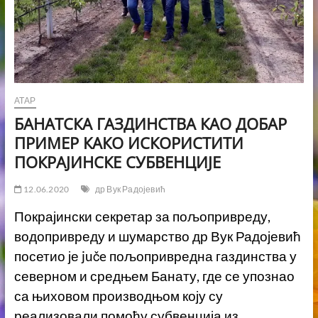
АТАР
БАНАТСКА ГАЗДИНСТВА КАО ДОБАР
ПРИМЕР КАКО ИСКОРИСТИТИ
ПОКРАЈИНСКЕ СУБВЕНЦИЈЕ
12.06.2020
др Вук Радојевић
Покрајински секретар за пољопривреду,
водопривреду и шумарство др Вук Радојевић
посетио је juče пољопривредна газдинства у
северном и средњем Банату, где се упознао
са њиховом производњом коју су
реализовали помоћу субвенција из