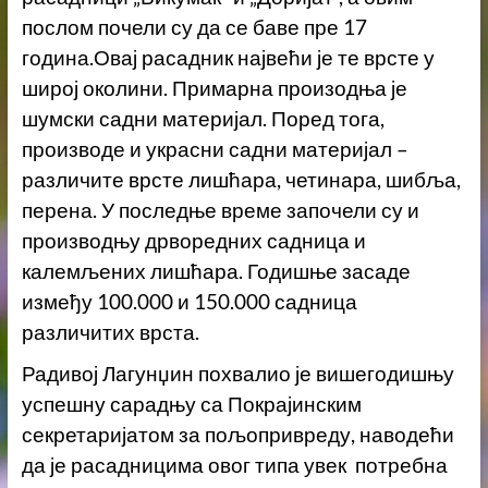
послом почели су да се баве пре 17
година.Овај расадник највећи је те врсте у
широј околини. Примарна произодња је
шумски садни материјал. Поред тога,
производе и украсни садни материјал –
различите врсте лишћара, четинара, шибља,
перена. У последње време започели су и
производњу дрворедних садница и
калемљених лишћара. Годишње засаде
између 100.000 и 150.000 садница
различитих врста.
Радивој Лагунџин похвалио је вишегодишњу
успешну сарадњу са Покрајинским
секретаријатом за пољопривреду, наводећи
да је расадницима овог типа увек потребна