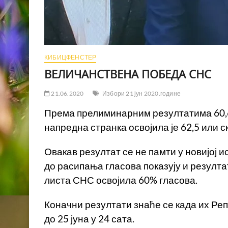
КИБИЦФЕНСТЕР
ВЕЛИЧАНСТВЕНА ПОБЕДА СНС
21.06.2020
Избори 21 јун 2020.године
Према прелиминарним резултатима 60,6
напредна странка освојила је 62,5 или 
Овакав резултат се не памти у новијој 
до расипања гласова показују и резултат
листа СНС освојила 60% гласова.
Коначни резултати знаће се када их Реп
до 25 јуна у 24 сата.