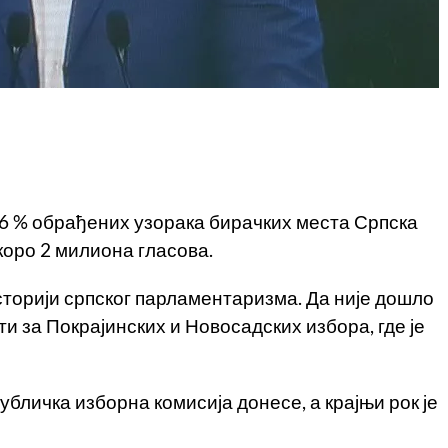
 % обрађених узорака бирачких места Српска
скоро 2 милиона гласова.
историји српског парламентаризма. Да није дошло
и за Покрајинских и Новосадских избора, где је
убличка изборна комисија донесе, а крајњи рок је