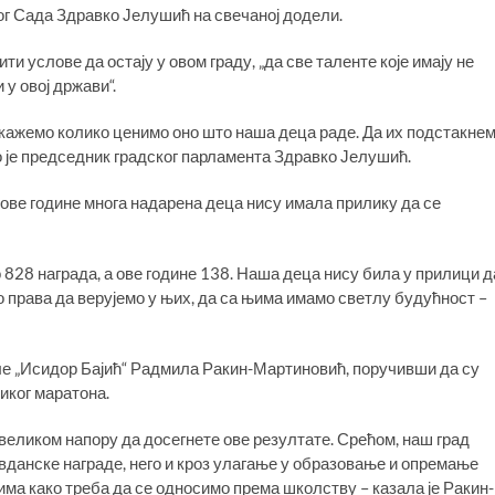
ог Сада Здравко Јелушић на свечаној додели.
и услове да остају у овом граду, „да све таленте које имају не
 у овој држави“.
покажемо колико ценимо оно што наша деца раде. Да их подстакне
о је председник градског парламента Здравко Јелушић.
а, ове године многа надарена деца нису имала прилику да се
828 награда, а ове године 138. Наша деца нису била у прилици д
о права да верујемо у њих, да са њима имамо светлу будућност –
е „Исидор Бајић“ Радмила Ракин-Мартиновић, поручивши да су
иког маратона.
великом напору да досегнете ове резултате. Срећом, наш град
овданске награде, него и кроз улагање у образовање и опремање
а како треба да се односимо према школству – казала је Ракин-