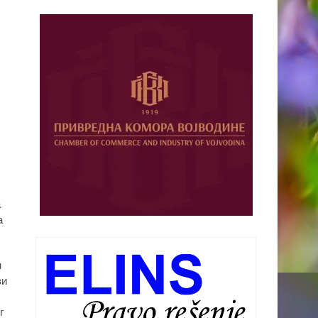
а
а
н
ви
г