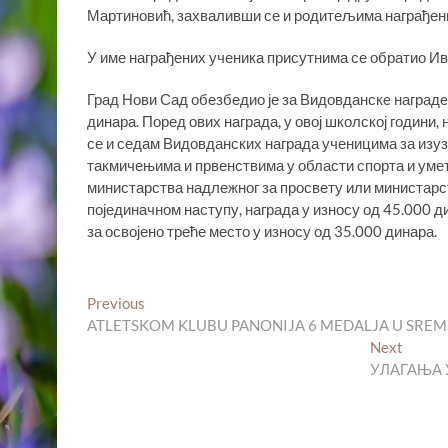
Мартиновић, захваливши се и родитељима награђени
У име награђених ученика присутнима се обратио Ив
Град Нови Сад обезбедио је за Видовданскe наградe
динара. Поред ових награда, у овој школској годин
се и седам Видовданских награда ученицима за изуз
такмичењима и првенствима у области спорта и уметн
министарства надлежног за просвету или министарств
појединачном наступу, награда у износу од 45.000 ди
за освојено треће место у износу од 35.000 динара.
Кретање
Previous
Previous
post:
ATLETSKOM KLUBU PANONIJA 6 MEDALJA U SRE
чланка
Next
Next
post:
УЛАГАЊА 