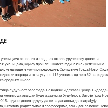
ДЕ
 ученицима основних и средњих школа, уручене су данас на
 и ученицама, који су прошле школске године били успешни на
нске награде је уручио председник Скупштине Града Новог Сад
дански награда и то за укупно 115 ученика, од чега 82 наградe з
ика средњих школа.
етлија будућност овог града, Војводине и државе Србије. Видовда
 ми желимо да овај дан буде и датум за будућност. Зато је Град Но
15. године, донео одлуку да се на данашњи дан награђују
ма, њиховим родитељима и професорима, али и дан за понос Ново