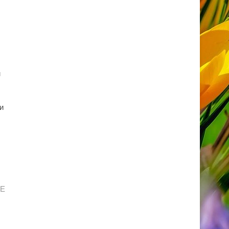
м
и
ЈЕ