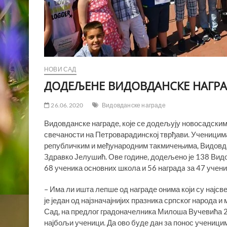
НОВИ САД
ДОДЕЉЕНЕ ВИДОВДАНСКЕ НАГРА
26.06.2020
Видовданске награде
Видовданске награде, које се додељују новосадским
свечаности на Петроварадинској тврђави. Ученицима
републичким и међународним такмичењима, Видовда
Здравко Јелушић. Ове године, додељено је 138 Видов
68 ученика основних школа и 56 наградa за 47 учен
– Има ли ишта лепше од награде онима који су најсв
је један од најзначајнијих празника српског народа и
Сад, на предлог градоначелника Милоша Вучевића 20
најбољи ученици. Да ово буде дан за понос ученици