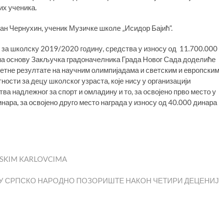
х ученика.
ан Чернухин, ученик Музичке школе „Исидор Бајић“.
 за школску 2019/2020 годину, средства у износу од 11.700.000
и, на основу Закључка градоначелника Града Новог Сада доделиће
етне резултате на научним олимпијадама и светским и европски
ости за децу школског узраста, које нису у организацији
а надлежног за спорт и омладину и то, за освојено прво место у
нара, за освојено друго место награда у износу од 40.000 динара 
MSKIM KARLOVCIMA
У СРПСКО НАРОДНО ПОЗОРИШТЕ НАКОН ЧЕТИРИ ДЕЦЕНИ