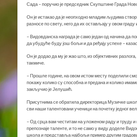
Сада – поручио је председник Скупштине Града Нов
Он је истакао да је неопходно младим људима створит
разносе по свету, него да их остављају у овом граду и
– Видовданска награда је само један од начина да 
да убудуће буду још бољи и да ређају успехе – каза
Он је додао да му је жао што, из објективних разлог
такмиче.
– Прошле године, на овом истом месту поделили смо 
покажу колико су способна и предана и колико имам
закључио је Јелушић.
Присутнима се обратила директорица Музичке школ
сви наши талентовани ученици на почетку једног вел
– Од срца вам честитам на уложеном раду и труду и 
препознаје таленте, и то не само у виду доделе Вид
школа и представља најбољи пример другим градовим