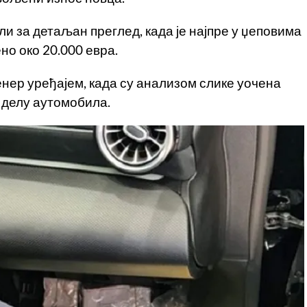
ли за детаљан преглед, када је најпре у џеповима
о око 20.000 евра.
енер уређајем, када су анализом слике уочена
 делу аутомобила.