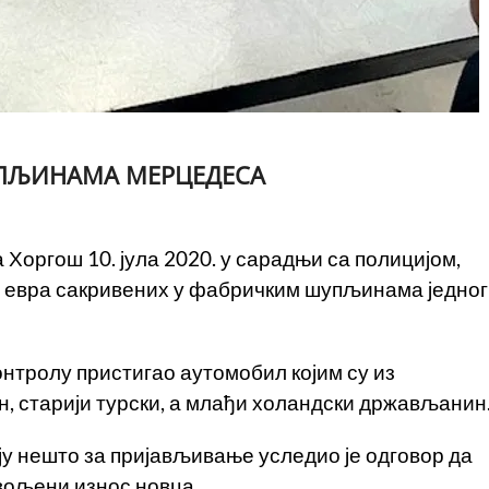
УПЉИНАМА МЕРЦЕДЕСА
 Хоргош 10. јула 2020. у сарадњи са полицијом,
0 евра сакривених у фабричким шупљинама једног
контролу пристигао аутомобил којим су из
ин, старији турски, а млађи холандски држављанин
ју нешто за пријављивање уследио је одговор да
вољени износ новца.