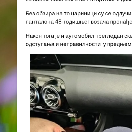
Без обзира на то цариници су се одлучи
панталона 48-годишњег возача пронађен
Након тога је и аутомобил прегледан ск
одступања и неправилности у предњем