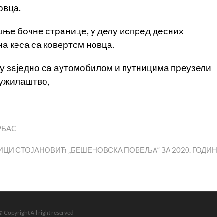
овца.
шње бочне странице, у делу испред десних
на кеса са ковертом новца.
 су заједно са аутомобилом и путницима преузели
тужилаштво,
РБАС
ext
ost:
ИЦИ СТОЈАНОВИЋ „БЕШЕНОВСКА ПОВЕЉА“ ЗА 2020. ГОДИ
© Copyright All right reserved