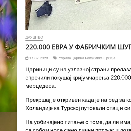
ДРУШТВО
220.000 ЕВРА У ФАБРИЧКИМ Ш
11.07.2020
Управа царина Републике Србије
Цариници су на узлазној страни прелаза
спречили покушај кријумчарења 220.00
мерцедеса.
Прекршај је откривен када је на ред за 
Холандије ка Турској путовали отац и с
На уобичајено питање о томе, да ли има
са собом носе само лични пртљаг и доз