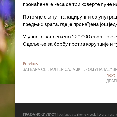
пронађена је кеса са три коверте пуне н
Потом је скинут тапацирунг и са унутра
предњих врата, где је пронађена још јед
Укупно је заплењено 220.000 евра, које
Одељење за борбу против корупције и 
Кретање
Previous
Previous
post:
ЗАТВАРA СЕ ШАЛТЕР САЛА ЈКП „КОМУНАЛАЦ“ В
чланка
N
Next
p
ДРАГ
ГРАЂАНСКИ ЛИСТ
| Designed by:
Theme Freesia
|
WordPress
| 