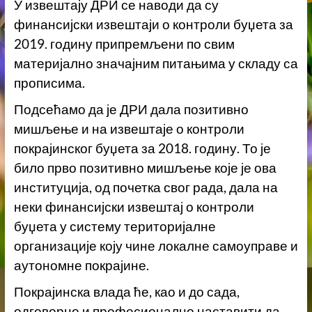
У извештају ДРИ се наводи да су
финансијски извештаји о контроли буџета за
2019. годину припремљени по свим
материјално значајним питањима у складу са
прописима.
Подсећамо да је ДРИ дала позитивно
мишљење и на извештаје о контроли
покрајинског буџета за 2018. годину. То је
било прво позитивно мишљење које је ова
институција, од почетка свог рада, дала на
неки финансијски извештај о контроли
буџета у систему територијалне
организације коју чине локалне самоуправе и
аутономне покрајине.
Покрајинска влада ће, као и до сада,
одговорно и професионално наставити да