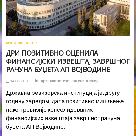
КИБИЦФЕНСТЕР
ДРИ ПОЗИТИВНО ОЦЕНИЛА
ФИНАНСИЈСКИ ИЗВЕШТАЈ ЗАВРШНОГ
РАЧУНА БУЏЕТА АП ВОЈВОДИНЕ
14.08.2020
Државна ревизорска институција
Државна ревизорска институција је, другу
годину заредом, дала позитивно мишљење
након ревизије консолидованих
финансијских извештаја завршног рачуна
буџета АП Војводине.