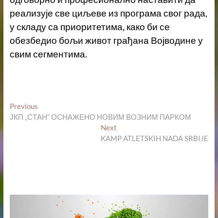
реализује све циљеве из програма свог рада,
у складу са приоритетима, како би се
обезбедио бољи живот грађана Војводине у
свим сегментима.
Кретање
Previous
Previous
post:
ЈКП „СТАН“ ОСНАЖЕНО НОВИМ ВОЗНИМ ПАРКОМ
чланка
Next
Next
post:
KAMP ATLETSKIH NADA SRBIJE