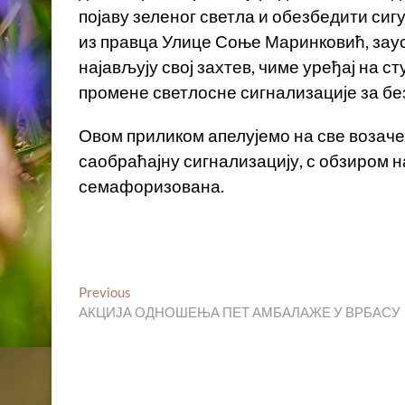
појаву зеленог светла и обезбедити сиг
из правца Улице Соње Маринковић, зау
најављују свој захтев, чиме уређај на 
промене светлосне сигнализаци
Овом приликом апелујемо на све возач
саобраћајну сигнализацију, с обзиром н
семафоризована.
Кретање
Previous
Previous
post:
AКЦИЈА ОДНОШЕЊА ПЕТ АМБАЛАЖЕ У ВРБАСУ
чланка