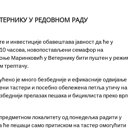
ТЕРНИКУ У РЕДОВНОМ РАДУ
е и инвестиције обавештава јавност да ће у
од 10 часова, новопостављени семафор на
Соње Маринковић у Ветернику бити пуштен у режи
м трептачу.
ћено је много безбедније и ефикасније одвијање
љени тастери и посебно обележена петља утичу на
езбеднији прелазак пешака и бициклиста преко вр
 предметном локалитету од понедељка радити у
а ће пешаци само притиском на тастер омогућити