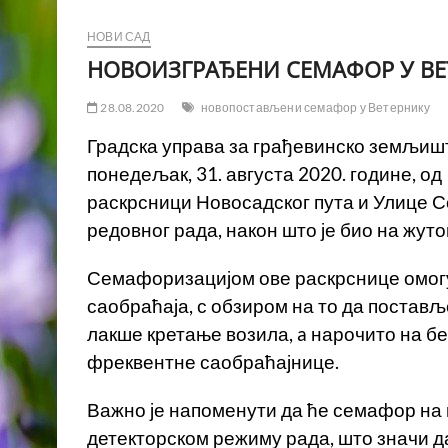
НОВИ САД
НОВОИЗГРАЂЕНИ СЕМАФОР У ВЕ
28.08.2020
новопостављени семафор у Ветернику
Градска управа за грађевинско земљишт
понедељак, 31. августа 2020. године, 
раскрсници Новосадског пута и Улице 
редовног рада, након што је био на жуто
Семафоризацијом ове раскрснице омогу
саобраћаја, с обзиром на то да постав
лакше кретање возила, a нарочито на б
фреквентне саобраћајнице.
Важно је напоменути да ће семафор на
детекторском режиму рада, што значи д