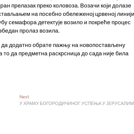
уран прелазак преко коловоза. Возачи који долазе
стављањем на посебно обележеној црвеној линиј
стубу семафора детектује возило и покреће процес
је за безбедан пролаз возила.
е да додатно обрате пажњу на новопостављену
а то да предметна раскрсница до сада није била
Next
Next
post:
У ХРАМУ БОГОРОДИЧИНОГ УСПЕЊА У ЈЕРУСАЛИ