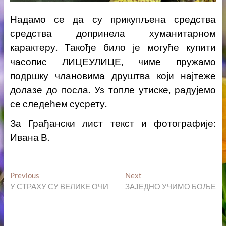
Надамо се да су прикупљена средства
средства допринела хуманитарном
карактеру. Такође било је могуће купити
часопис ЛИЦЕУЛИЦЕ, чиме пружамо
подршку члановима друштва који најтеже
долазе до посла. Уз топле утиске, радујемо
се следећем сусрету.
За Грађански лист текст и фотографије:
Ивана В.
Кретање
Previous
Next
Previous
Next
post:
post:
У СТРАХУ СУ ВЕЛИКЕ ОЧИ
ЗАЈЕДНО УЧИМО БОЉЕ
чланка