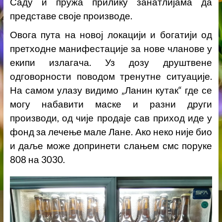
Саду и пружа прилику занатлијама да
представе своје производе.
Овога пута на новој локацији и богатији од
претходне манифестације за нове чланове у
екипи излагача. Уз дозу друштвене
одговорности поводом тренутне ситуације.
На самом улазу видимо „Ланин кутак“ где се
могу набавити маске и разни други
производи, од чије продаје сав приход иде у
фонд за лечење мале Лане. Ако неко није био
и даље може допринети слањем смс поруке
808 на 3030.