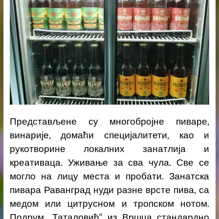
Представљене су многобројне пиваре,
винарије, домаћи специјалитети, као и
рукотворине локалних занатлија и
креативаца. Уживање за сва чула. Све се
могло на лицу места и пробати. Занатска
пивара Раванград нуди разне врсте пива, са
медом или цитрусном и тропском нотом.
Подрум „Таталовић“ из Вршца стандардно