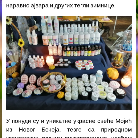
наравно ајвара и других тегли зимнице.
У понуди су и уникатне украсне свеће Мојић
из Новог Бечеја, тезге са природном
козметиком, разним рукотворинама, цвећем