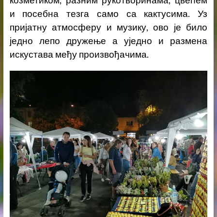
и посебна тезга само са кактусима. Уз
пријатну атмосферу и музику, ово је било
једно лепо дружење а уједно и размена
искустава међу произвођачима.