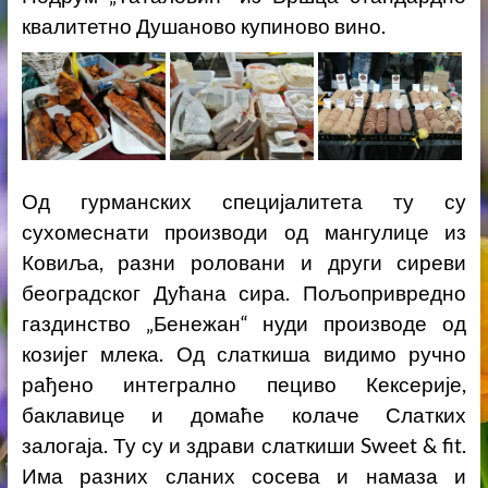
квалитетно Душаново купиново вино.
Од гурманских специјалитета ту су
сухомеснати производи од мангулице из
Ковиља, разни роловани и други сиреви
београдског Дућана сира. Пољопривредно
газдинство „Бенежан“ нуди производе од
козијег млека. Од слаткиша видимо ручно
рађено интегрално пециво Кексерије,
баклавице и домаће колаче Слатких
залогаја. Ту су и здрави слаткиши Sweet & fit.
Има разних сланих сосева и намаза и