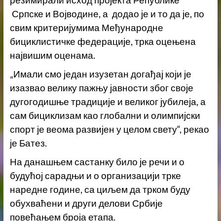
резимирали исход пројекта Републике
Српске и Војводине, а додао је и то да је, по
свим критеријумима Међународне
бициклистичке федерације, трка оцењена
највишим оценама.
„Имали смо један изузетан догађај који је
изазвао велику пажњу јавности због своје
дугогодишње традиције и великог јубилеја, а
сам бициклизам као глобални и олимпијски
спорт је веома развијен у целом свету“, рекао
је Батез.
На данашњем састанку било је речи и о
будућој сарадњи и о организацији трке
наредне године, са циљем да трком буду
обухваћени и други делови Србије
повећањем броја етапа.