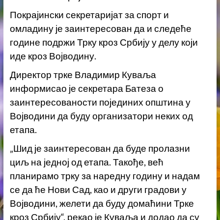
Покрајински секретаријат за спорт и
омладину је заинтересован да и следеће
године подржи Трку кроз Србију у делу који
иде кроз Војводину.
Директор трке Владимир Куваља
информисао је секретара Батеза о
заинтересованости појединих општина у
Војводини да буду организатори неких од
етапа.
„Шид је заинтересован да буде пролазни
циљ на једној од етапа. Такође, већ
планирамо трку за наредну годину и надам
се да ће Нови Сад, као и други градови у
Војводини, желети да буду домаћини Трке
кроз Србију“, рекао је Куваља и додао да су