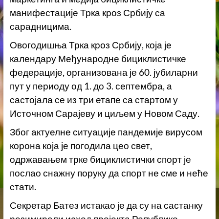
манифестације Трка кроз Србију са
сарадницима.
Овогодишња Трка кроз Србију, која је
календару Међународне бициклистичке
федерације, организована је 60. јубиларни
пут у периоду од 1. до 3. септембра, а
састојала се из три етапе са стартом у
Источном Сарајеву и циљем у Новом Саду.
Због актуелне ситуације пандемије вирусом
корона која је погодила цео свет,
одржавањем трке бициклистички спорт је
послао снажну поруку да спорт не сме и неће
стати.
Секретар Батез истакао је да су на састанку