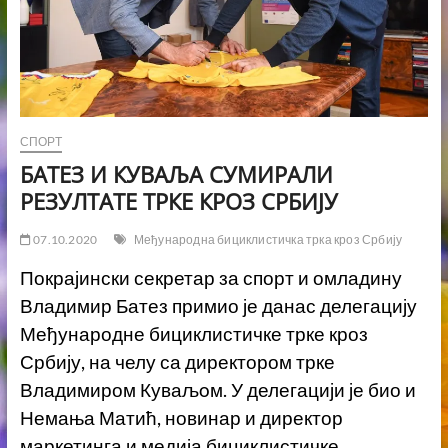
СПОРТ
БАТЕЗ И КУВАЉА СУМИРАЛИ
РЕЗУЛТАТЕ ТРКЕ КРОЗ СРБИЈУ
07.10.2020
Међународна бициклистичка трка кроз Србију
Покрајински секретар за спорт и омладину
Владимир Батез примио је данас делегацију
Међународне бициклистичке трке кроз
Србију, на челу са директором трке
Владимиром Куваљoм. У делегацији је био и
Немања Матић, новинар и директор
маркетинга и медија бициклистичке