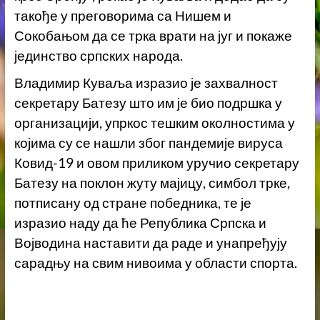
такође у преговорима са Нишем и
Сокобањом да се трка врати на југ и покаже
јединство српских народа.
Владимир Куваља изразио је захвалност
секретару Батезу што им је био подршка у
организацији, упркос тешким околностима у
којима су се нашли због пандемије вируса
Ковид-19 и овом приликом уручио секретару
Батезу на поклон жуту мајицу, симбол трке,
потписану од стране победника, те је
изразио наду да ће Република Српска и
Војводина наставити да раде и унапређују
сарадњу на свим нивоима у области спорта.