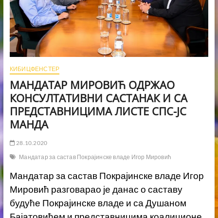
КИБИЦФЕНСТЕР
МАНДАТАР MИРОВИЋ ОДРЖАО
КОНСУЛТАТИВНИ САСТАНАК И СА
ПРЕДСТАВНИЦИМА ЛИСТЕ СПС-ЈС
МАНДА
28.10.2020
Мандатар за састав Покрајинске владе Игор Мировић
Мандатар за састав Покрајинске владе Игор
Мировић разговарао је данас о саставу
будуће Покрајинске владе и са Душаном
Бајатовићем и представницима коалиционе