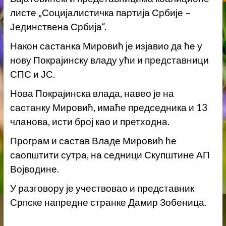
листе „Социјалистичка партија Србије –
Јединствена Србија“.
Након састанка Мировић је изјавио да ће у
нову Покрајинску владу ући и представници
СПС и ЈС.
Нова Покрајинска влада, навео је на
састанку Мировић, имаће председника и 13
чланова, исти број као и претходна.
Програм и састав Владе Мировић ће
саопштити сутра, на седници Скупштине АП
Војводине.
У разговору је учествовао и представник
Српске напредне странке Дамир Зобеница.