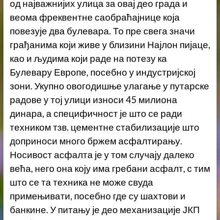
од најважнијих улица за овај део града и
веома фреквентне саобраћајнице која
повезује два булевара. То пре свега значи
грађанима који живе у близини Најлон пијаце,
као и људима који раде на потезу ка
Булевару Европе, посебно у индустријској
зони. Укупно овогодишње улагање у путарске
радове у тој улици износи 45 милиона
динара, а специфичност је што се ради
техником тзв. цементне стабилизације што
доприноси много бржем асфалтирању.
Носивост асфалта је у том случају далеко
већа, него она коју има гребани асфалт, с тим
што се та техника не може свуда
примењивати, посебно где су шахтови и
банкине. У питању је део механизације ЈКП