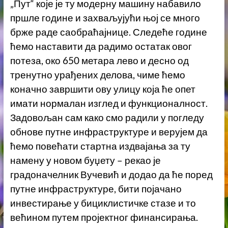
„Пут“ које је ту модерну машину набавило
пршле године и захваљујући њој се много
брже раде саобраћајнице. Следеће године
ћемо наставити да радимо остатак овог
потеза, око 650 метара лево и десно од
тренутно урађених делова, чиме ћемо
коначно завршити ову улицу која ће опет
имати нормалан изглед и функционалност.
Задовољан сам како смо радили у погледу
обнове путне инфраструктуре и верујем да
ћемо повећати стартна издвајања за ту
намену у новом буџету – рекао је
градоначелник Вучевић и додао да ће поред
путне инфраструктуре, бити појачано
инвестирање у бициклистичке стазе и то
већином путем пројектног финансирања.