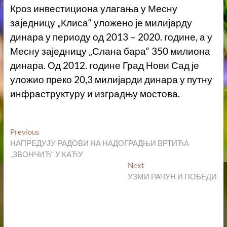
Кроз инвестициона улагања у Месну
заједницу „Клиса“ уложено је милијарду
динара у периоду од 2013 – 2020. године, а у
Месну заједницу „Слана бара“ 350 милиона
динара. Од 2012. године Град Нови Сад је
уложио преко 20,3 милијарди динара у путну
инфраструктуру и изградњу мостова.
Кретање
Previous
Previous
post:
НАПРЕДУЈУ РАДОВИ НА НАДОГРАДЊИ ВРТИЋА
чланка
„ЗВОНЧИЋ“ У КАЋУ
Next
Next
post:
УЗМИ РАЧУН И ПОБЕДИ