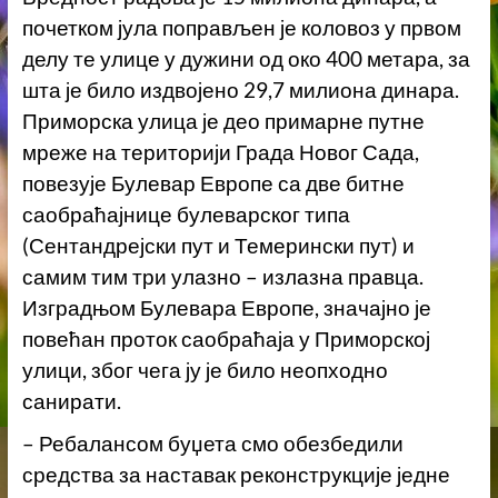
почетком јула поправљен је коловоз у првом
делу те улице у дужини од око 400 метара, за
шта је било издвојено 29,7 милиона динара.
Приморска улица је део примарне путне
мреже на територији Града Новог Сада,
повезује Булевар Европе са две битне
саобраћајнице булеварског типа
(Сентандрејски пут и Темерински пут) и
самим тим три улазно – излазна правца.
Изградњом Булевара Европе, значајно је
повећан проток саобраћаја у Приморској
улици, због чега ју је било неопходно
санирати.
– Ребалансом буџета смо обезбедили
средства за наставак реконструкције једне