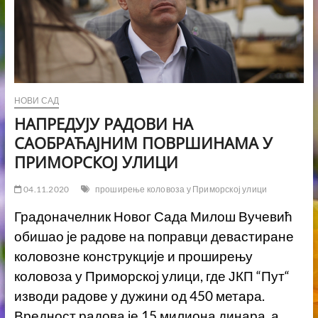
НОВИ САД
НАПРЕДУЈУ РАДОВИ НА
САОБРАЋАЈНИМ ПОВРШИНАМА У
ПРИМОРСКОЈ УЛИЦИ
04.11.2020
проширење коловоза у Приморској улици
Градоначелник Новог Сада Милош Вучевић
обишао је радове на поправци девастиране
коловозне конструкције и проширењу
коловоза у Приморској улици, где ЈКП “Пут“
изводи радове у дужини од 450 метара.
Вредност радова је 15 милиона динара, а