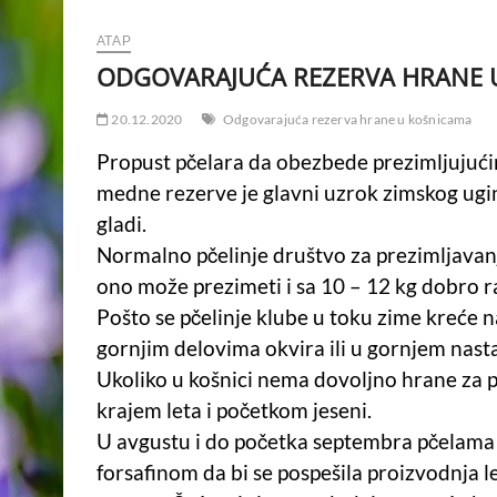
АТАР
ODGOVARAJUĆA REZERVA HRANE 
20.12.2020
Odgovarajuća rezerva hrane u košnicama
Propust pčelara da obezbede prezimljujući
medne rezerve je glavni uzrok zimskog ugi
gladi.
Normalno pčelinje društvo za prezimljavan
ono može prezimeti i sa 10 – 12 kg dobro ra
Pošto se pčelinje klube u toku zime kreće 
gornjim delovima okvira ili u gornjem nast
Ukoliko u košnici nema dovoljno hrane za pr
krajem leta i početkom jeseni.
U avgustu i do početka septembra pčelama s
forsafinom da bi se pospešila proizvodnja le