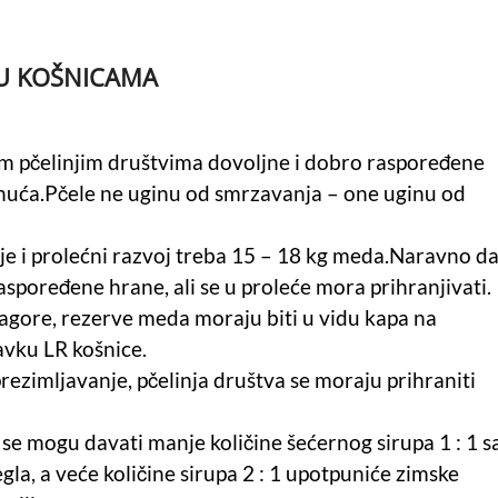
U KOŠNICAMA
m pčelinjim društvima dovoljne i dobro raspoređene
nuća.Pčele ne uginu od smrzavanja – one uginu od
je i prolećni razvoj treba 15 – 18 kg meda.Naravno d
spoređene hrane, ali se u proleće mora prihranjivati.
nagore, rezerve meda moraju biti u vidu kapa na
avku LR košnice.
ezimljavanje, pčelinja društva se moraju prihraniti
e mogu davati manje količine šećernog sirupa 1 : 1 s
gla, a veće količine sirupa 2 : 1 upotpuniće zimske