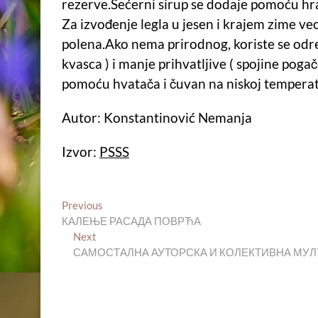
rezerve.Šećerni sirup se dodaje pomoću hra
Za izvođenje legla u jesen i krajem zime ve
polena.Ako nema prirodnog, koriste se odr
kvasca ) i manje prihvatljive ( spojine pogač
pomoću hvatača i čuvan na niskoj temperat
Autor: Konstantinović Nemanja
Izvor:
PSSS
Кретање
Previous
Previous
post:
КАЛЕЊЕ РАСАДА ПОВРЋА
чланка
Next
Next
post:
САМОСТАЛНА АУТОРСКА И КОЛЕКТИВНА МУЛ