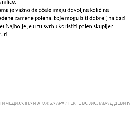
nilice.
oma je važno da pčele imaju dovoljne količine
eđene zamene polena, koje mogu biti dobre ( na bazi
e).Najbolje je u tu svrhu koristiti polen skupljen
uri.
ТИМЕДИЈАЛНА ИЗЛОЖБА АРХИТЕКТЕ ВОЈИСЛАВА Д. ДЕВИ