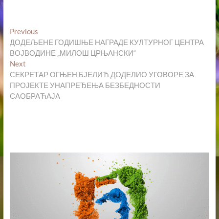
Кретање
Previous
Previous
post:
ДОДЕЉЕНЕ ГОДИШЊЕ НАГРАДЕ КУЛТУРНОГ ЦЕНТРА
чланка
ВОЈВОДИНЕ „МИЛОШ ЦРЊАНСКИ“
Next
Next
post:
СЕКРЕТАР ОГЊЕН БЈЕЛИЋ ДОДЕЛИО УГОВОРЕ ЗА
ПРОЈЕКТЕ УНАПРЕЂЕЊА БЕЗБЕДНОСТИ
САОБРАЋАЈА