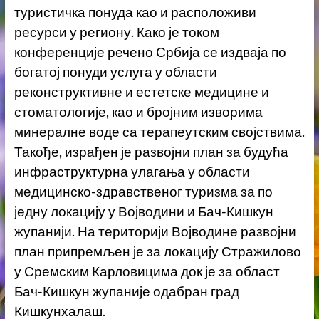
туристичка понуда као и расположиви
ресурси у региону. Како је током
конференције речено Србија се издваја по
богатој понуди услуга у области
реконструктивне и естетске медицине и
стоматологије, као и бројним изворима
минералне воде са терапеутским својствима.
Такође, израђен је развојни план за будућа
инфраструктурна улагања у области
медицинско-здравственог туризма за по
једну локацију у Војводини и Бач-Кишкун
жупанији. На територији Војводине развојни
план припремљен је за локацију Стражилово
у Сремским Карловицима док је за област
Бач-Кишкун жупаније одабран град
Кишкунхалаш.