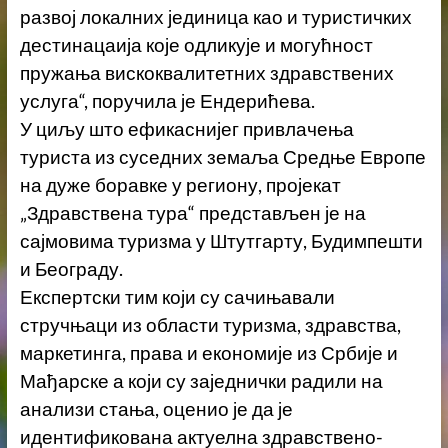
развој локалних јединица као и туристичких
дестинацаија које одликује и могућност
пружања вискоквалитетних здравствених
услуга“, поручила је Ендерићева.
У циљу што ефикаснијег привлачења
туриста из суседних земаља Средње Европе
на дуже боравке у региону, пројекат
„Здравствена тура“ представљен је на
сајмовима туризма у Штутгарту, Будимпешти
и Београду.
Експертски тим који су сачињавали
стручњаци из области туризма, здравства,
маркетинга, права и економије из Србије и
Мађарске а који су заједнички радили на
анализи стања, оценио је да је
идентификована актуелна здравствено-