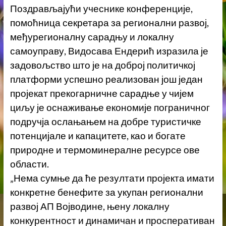
Поздрављајући учеснике конференције,
помоћница секретара за регионални развој,
међурегионалну сарадњу и локалну
самоуправу, Видосава Ендерић изразила је
задовољство што је на доброј политичкој
платформи успешно реализован још један
пројекат прекогарничне сарадње у чијем
циљу је оснаживање економије пограничног
подручја ослањањем на добре туристичке
потенцијале и капацитете, као и богате
природне и термоминералне ресурсе ове
области.
„Нема сумње да ће резултати пројекта имати
конкретне бенефите за укупан регионални
развој АП Војводине, њену локалну
конкурентност и динамичан и просперативан