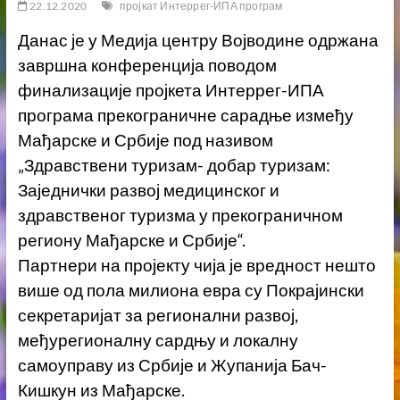
22.12.2020
пројкат Интеррег-ИПА програм
Данас је у Медија центру Војводине одржана
завршна конференција поводом
финализације пројкета Интеррег-ИПА
програма прекограничне сарадње између
Мађарске и Србије под називом
„Здравствени туризам- добар туризам:
Заједнички развој медицинског и
здравственог туризма у прекограничном
региону Мађарске и Србије“.
Партнери на пројекту чија је вредност нешто
више од пола милиона евра су Покрајински
секретаријат за регионални развој,
међурегионалну сардњу и локалну
самоуправу из Србије и Жупанија Бач-
Кишкун из Мађарске.