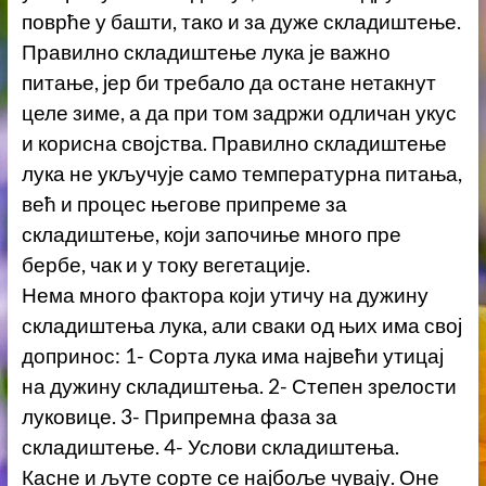
поврће у башти, тако и за дуже складиштење.
Правилно складиштење лука је важно
питање, јер би требало да остане нетакнут
целе зиме, а да при том задржи одличан укус
и корисна својства. Правилно складиштење
лука не укључује само температурна питања,
већ и процес његове припреме за
складиштење, који започиње много пре
бербе, чак и у току вегетације.
Нема много фактора који утичу на дужину
складиштења лука, али сваки од њих има свој
допринос: 1- Сорта лука има највећи утицај
на дужину складиштења. 2- Степен зрелости
луковице. 3- Припремна фаза за
складиштење. 4- Услови складиштења.
Касне и љуте сорте се најбоље чувају. Оне