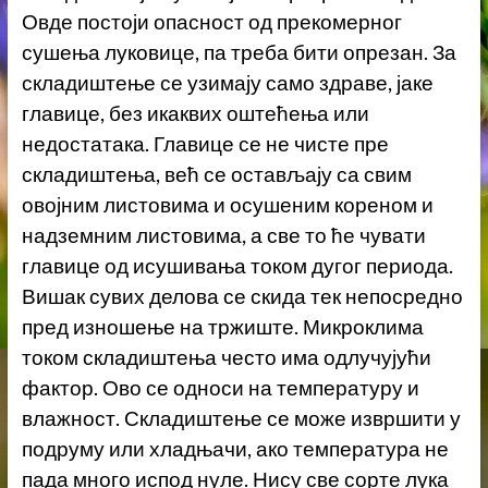
Овде постоји опасност од прекомерног
сушења луковице, па треба бити опрезан. За
складиштење се узимају само здраве, јаке
главице, без икаквих оштећења или
недостатака. Главице се не чисте пре
складиштења, већ се остављају са свим
овојним листовима и осушеним кореном и
надземним листовима, а све то ће чувати
главице од исушивања током дугог периода.
Вишак сувих делова се скида тек непосредно
пред изношење на тржиште. Микроклима
током складиштења често има одлучујући
фактор. Ово се односи на температуру и
влажност. Складиштење се може извршити у
подруму или хладњачи, ако температура не
пада много испод нуле. Нису све сорте лука