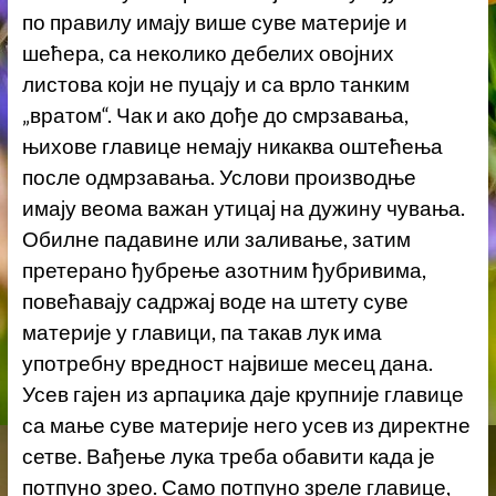
по правилу имају више суве материје и
шећера, са неколико дебелих овојних
листова који не пуцају и са врло танким
„вратом“. Чак и ако дође до смрзавања,
њихове главице немају никаква оштећења
после одмрзавања. Услови производње
имају веома важан утицај на дужину чувања.
Обилне падавине или заливање, затим
претерано ђубрење азотним ђубривима,
повећавају садржај воде на штету суве
материје у главици, па такав лук има
употребну вредност највише месец дана.
Усев гајен из арпаџика даје крупније главице
са мање суве материје него усев из директне
сетве. Вађење лука треба обавити када је
потпуно зрео. Само потпуно зреле главице,