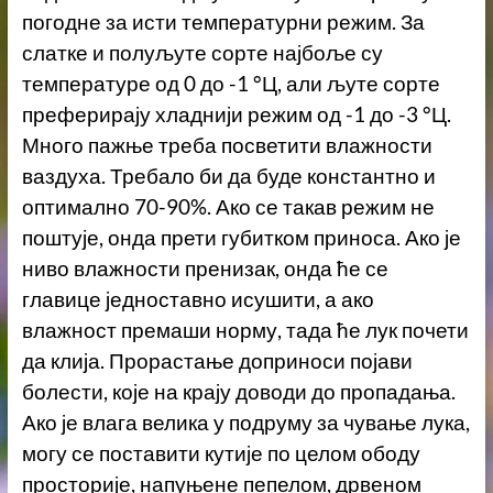
погодне за исти температурни режим. За
слатке и полуљуте сорте најбоље су
температуре од 0 до -1 °Ц, али љуте сорте
преферирају хладнији режим од -1 до -3 °Ц.
Много пажње треба посветити влажности
ваздуха. Требало би да буде константно и
оптимално 70-90%. Ако се такав режим не
поштује, онда прети губитком приноса. Ако је
ниво влажности пренизак, онда ће се
главице једноставно исушити, а ако
влажност премаши норму, тада ће лук почети
да клија. Прорастање доприноси појави
болести, које на крају доводи до пропадања.
Ако је влага велика у подруму за чување лука,
могу се поставити кутије по целом ободу
просторије, напуњене пепелом, дрвеном