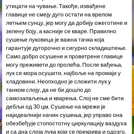
утицати на чување. Такође, извађене
главице не смеју дуго остати на врелом
летњем сунцу, јер могу да добију ожеготине и
зелену боју, а касније се кваре. Правилно
сушење луковица је важна тачка која
гарантује дугорочно и сигурно складиштење.
Само добро осушене и проветрене главице
могу преживети до пролећа. После вађења,
лук се мора осушити, најбоље на промаји у
хладовини. Неопходно је сложити лук у
танком слоју, да не би дошло до
самозапаљења и кварења. Слој не сме бити
дебљи од 30 цм. Сушење на мрежи је
најидеалнији начин сушења, јер управо она
обезбеђује стопостотну циркулацију ваздуха
и са дна слоја лука који се прекрива и одозго.