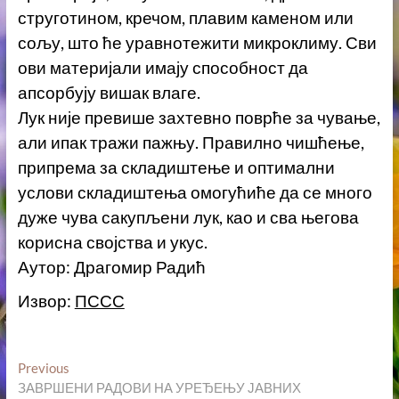
струготином, кречом, плавим каменом или
сољу, што ће уравнотежити микроклиму. Сви
ови материјали имају способност да
апсорбују вишак влаге.
Лук није превише захтевно поврће за чување,
али ипак тражи пажњу. Правилно чишћење,
припрема за складиштење и оптимални
услови складиштења омогућиће да се много
дуже чува сакупљени лук, као и сва његова
корисна својства и укус.
Аутор: Драгомир Радић
Извор:
ПССС
Кретање
Previous
Previous
post:
ЗАВРШЕНИ РАДОВИ НА УРЕЂЕЊУ ЈАВНИХ