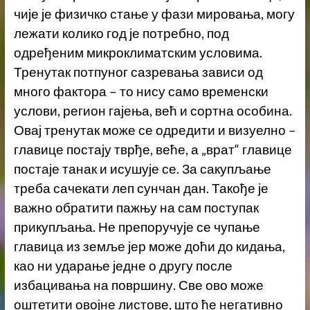
чије је физичко стање у фази мировања, могу
лежати колико год је потребно, под
одређеним микроклиматским условима.
Тренутак потпуног сазревања зависи од
много фактора – то нису само временски
услови, регион гајења, већ и сортна особина.
Овај тренутак може се одредити и визуелно –
главице постају тврђе, веће, а „врат“ главице
постаје танак и исушује се. За сакупљање
треба сачекати леп сунчан дан. Такође је
важно обратити пажњу на сам поступак
прикупљања. Не препоручује се чупање
главица из земље јер може доћи до кидања,
као ни ударање једне о другу после
избацивања на површину. Све ово може
оштетити овојне листове, што ће негативно