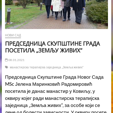
НОВИ САД
ПРЕДСЕДНИЦА СКУПШТИНЕ ГРАДА
ПОСЕТИЛА „ЗЕМЉУ ЖИВИХ“
08.01.2021
манастирска терапијска заједница „Земља живих“
Председница Скупштине Града Новог Сада
MSc Јелена Маринковић Радомировић
посетила је данас манастир у Ковиљу, у
оквиру којег ради манастирска терапијска
заједница „Земља живих“, за особе који се
лече од болести зависности. У оквиру посете,