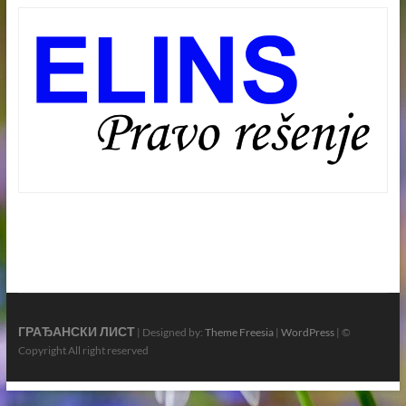
ГРАЂАНСКИ ЛИСТ
| Designed by:
Theme Freesia
|
WordPress
| ©
Copyright All right reserved