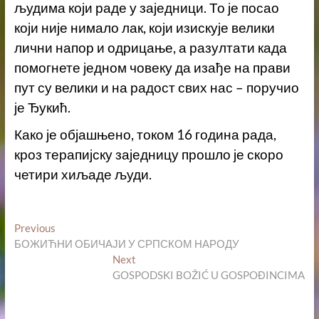
људима који раде у заједници. То је посао
који није нимало лак, који изискује велики
лични напор и одрицање, а разултати када
помогнете једном човеку да изађе на прави
пут су велики и на радост свих нас – поручио
је Ђукић.
Како је објашњено, током 16 година рада,
кроз терапијску заједницу прошло је скоро
четири хиљаде људи.
Кретање
Previous
Previous
post:
БОЖИЋНИ ОБИЧАЈИ У СРПСКОМ НАРОДУ
чланка
Next
Next
post:
GOSPODSKI BOŽIĆ U GOSPOĐINCIMA