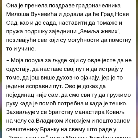
Она је пренела поздраве градоначелника
Милоша Вучевића и додала да ће Град Нови
Сад, као и до сада, наставити да помаже и
пружа подршку заједници „Земља живих“,
позивајући све који су могућности да помогну
то и учине.
– Моја порука за људе који су овде јесте да не
одустају, да наставе свој пут и да истрају у
томе, да још више духовно ојачају, јер је то
једини исправни пут. Ово је доказ да
појединац није сам, да смо сви ту да пружимо
руку када је помоћ потребна и када је тешко.
Захваљујем се братству манастира Ковиљ
на челу са Владиком Исихијем и поштованом
свештенику Бранку на свему што раде у
„Земљи живих“, али и Милану Ђукићу и свима