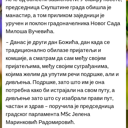
председница Скупштине града обишла је
манастир, а том приликом заједници је
уручен и поклон градоначелника Новог Сада
Милоша Вучевића.
– Данас је други дан Божића, дан када се
традиционално обилазе пријатељи и
комшије, а сматрам да сам међу својим
пријатељима, међу својим суграђанима,
којима желим да упутим речи подршке, али и
дивљења. Подршке, зато што им је она
потребна како би истрајали на свом путу, а
дивљење зато што су изабрали прави пут,
частан и здрав – поручила је председница
градског парламента MSc Јелена
Маринковић Радомировић.