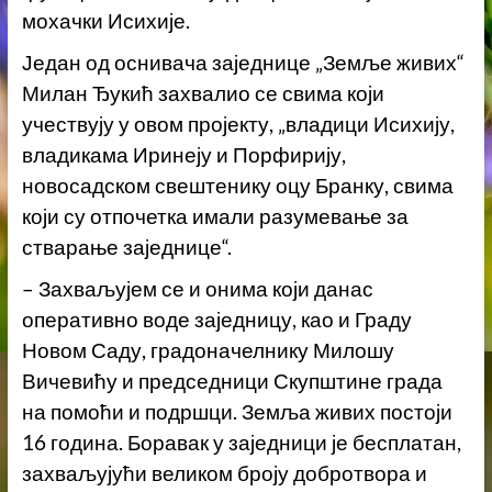
мохачки Исихије.
Један од оснивача заједнице „Земље живих“
Милан Ђукић захвалио се свима који
учествују у овом пројекту, „владици Исихију,
владикама Иринеју и Порфирију,
новосадском свештенику оцу Бранку, свима
који су отпочетка имали разумевање за
стварање заједнице“.
– Захваљујем се и онима који данас
оперативно воде заједницу, као и Граду
Новом Саду, градоначелнику Милошу
Вичевићу и председници Скупштине града
на помоћи и подршци. Земља живих постоји
16 година. Боравак у заједници је бесплатан,
захваљујући великом броју добротвора и