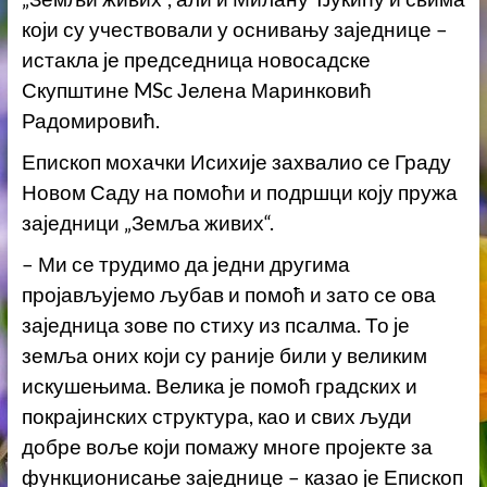
који су учествовали у оснивању заједнице –
истакла је председница новосадске
Скупштине MSc Јелена Маринковић
Радомировић.
Епископ мохачки Исихије захвалио се Граду
Новом Саду на помоћи и подршци коју пружа
заједници „Земља живих“.
– Ми се трудимо да једни другима
пројављујемо љубав и помоћ и зато се ова
заједница зове по стиху из псалма. То је
земља оних који су раније били у великим
искушењима. Велика је помоћ градских и
покрајинских структура, као и свих људи
добре воље који помажу многе пројекте за
функционисање заједнице – казао је Епископ