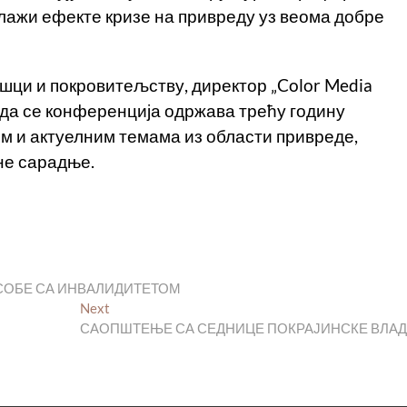
лажи ефекте кризе на привреду уз веома добре
шци и покровитељству, директор „Color Media
 да се конференција одржава трећу годину
им и актуелним темама из области привреде,
не сарадње.
СОБЕ СА ИНВАЛИДИТЕТОМ
Next
Next
post:
САОПШТЕЊЕ СА СЕДНИЦЕ ПОКРАЈИНСКЕ ВЛА