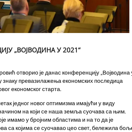
ЈУ „ВОЈВОДИНА У 2021“
овић отворио је данас конференцију „Војводина 
и у знаку превазилажења економских последица
овог економског старта.
етак једног новог оптимизма имајући у виду
начином на који се наша земља суочава са њим.
је имамо у бројним областима и на то да је
ва са којима се суочавао цео свет, бележила бољ