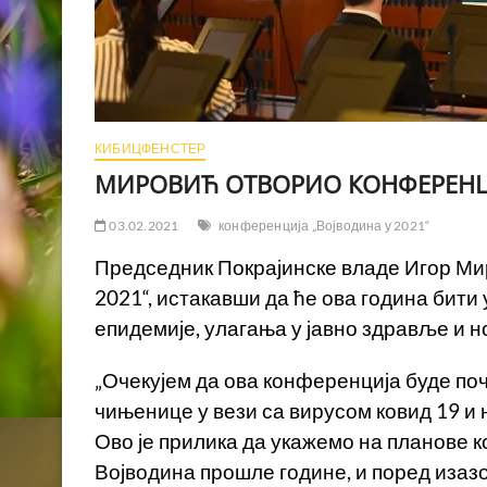
КИБИЦФЕНСТЕР
МИРОВИЋ ОТВОРИО КОНФЕРЕНЦИ
03.02.2021
конференција „Војводина у 2021“
Председник Покрајинске владе Игор Мир
2021“, истакавши да ће ова година бит
епидемије, улагања у јавно здравље и н
„Очекујем да ова конференција буде поч
чињенице у вези са вирусом ковид 19 и 
Ово је прилика да укажемо на планове ко
Војводина прошле године, и поред изазо