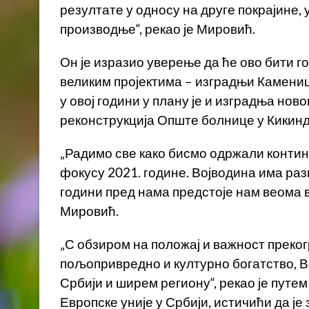
резултате у односу на друге покрајине,
производње“, рекао је Мировић.
Он је изразио уверење да ће ово бити г
великим пројектима – изградњи Каменице
у овој години у плану је и изградња нов
реконструкција Опште болнице у Кикинд
„Радимо све како бисмо одржали контину
фокусу 2021. године. Војводина има ра
години пред нама предстоје нам веома в
Мировић.
„С обзиром на положај и важност преког
пољопривредно и културно богатство, В
Србији и ширем региону“, рекао је пут
Европске уније у Србији, истичићи да 