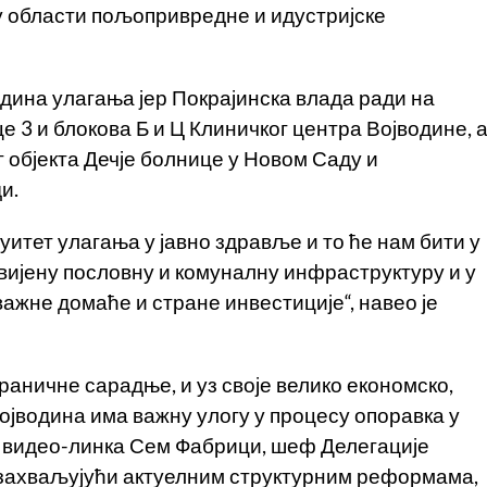
 у области пољопривредне и идустријске
одина улагања јер Покрајинска влада ради на
 3 и блокова Б и Ц Клиничког центра Војводине, 
ог објекта Дечје болнице у Новом Саду и
и.
итет улагања у јавно здравље и то ће нам бити у
звијену пословну и комуналну инфраструктуру и у
ажне домаће и стране инвестиције“, навео је
раничне сарадње, и уз своје велико економско,
ојводина има важну улогу у процесу опоравка у
ем видео-линка Сем Фабрици, шеф Делегације
је захваљујући актуелним структурним реформама,