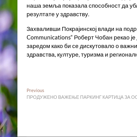
наша земља показала способност да уб
резултате у здравству.
Захваливши Покрајинској влади на подр
Communications“ Роберт Чобан рекао је
заредом како би се дискутовало о важн
здравства, културе, туризма и регионал
Кретање
Previous
Previous
post:
ПРОДУЖЕНО ВАЖЕЊЕ ПАРКИНГ КАРТИЦА ЗА О
чланка