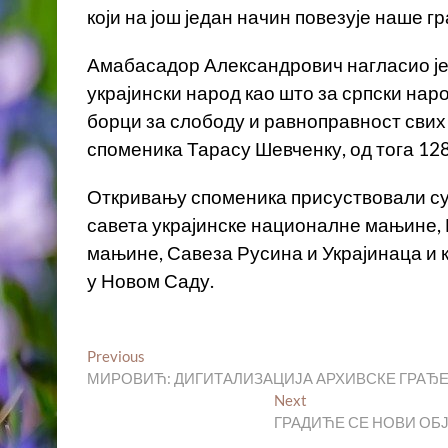
који на још један начин повезује наше г
Амабасадор Александрович нагласио је 
украјински народ као што за српски нар
борци за слободу и равноправност свих 
споменика Тарасу Шевченку, од тога 128
Откривању споменика присуствовали су
савета украјинске националне мањине,
мањине, Савеза Русина и Украјинаца и 
у Новом Саду.
Кретање
Previous
Previous
post:
МИРОВИЋ: ДИГИТАЛИЗАЦИЈА АРХИВСКЕ ГРАЂЕ
чланка
Next
Next
post:
ГРАДИЋЕ СЕ НОВИ ОБ