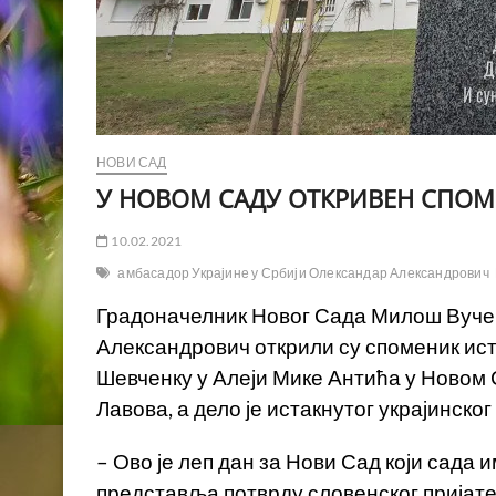
НОВИ САД
У НОВОМ САДУ OТКРИВЕН СПОМ
10.02.2021
амбасадор Украјине у Србији Олександар Александрович
Градоначелник Новог Сада Милош Вучев
Александрович открили су споменик ист
Шевченку у Алеји Мике Антића у Новом 
Лавова, а дело је истакнутог украјинск
– Ово је леп дан за Нови Сад који сада и
представља потврду словенског пријат