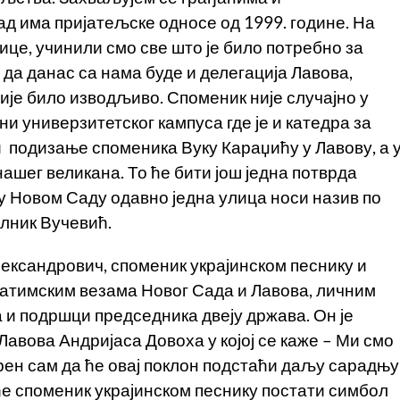
ад има пријатељске односе од 1999. године. На
ице, учинили смо све што је било потребно за
да данас са нама буде и делегација Лавова,
ије било изводљиво. Споменик није случајно у
и универзитетског кампуса где је и катедра за
и подизање споменика Вуку Караџићу у Лавову, а 
нашег великана. То ће бити још једна потврда
у Новом Саду одавно једна улица носи назив по
елник Вучевић.
ександрович, споменик украјинском песнику и
ратимским везама Новог Сада и Лавова, личним
 и подршци председника двеју држава. Он је
авова Андријаса Довоха у којој се каже – Ми смо
рен сам да ће овај поклон подстаћи даљу сарадњу
ће споменик украјинском песнику постати симбол