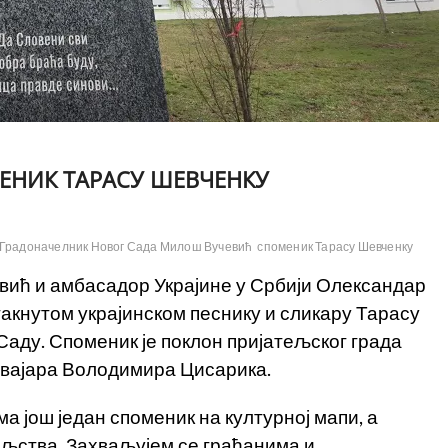
ЕНИК ТАРАСУ ШЕВЧЕНКУ
Градоначелник Новог Сада Милош Вучевић
споменик Тарасу Шевченку
ић и амбасадор Украјине у Србији Олександар
акнутом украјинском песнику и сликару Тарасу
Саду. Споменик је поклон пријатељског града
ог вајара Володимира Цисарика.
ма још један споменик на културној мапи, а
ељства. Захваљујем се грађанима и