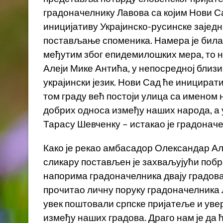
градоначелнику Лавова са којим Нови С
иницијативу Украјинско-русинске заједн
постављање споменика. Намера је била 
међутим због епидемилошких мера, то н
Алеји Мике Антића, у непосредној близин
украјински језик. Нови Сад ће иницират
том граду већ постоји улица са именом 
добрих односа између наших народа, а 
Тарасу Шевченку – истакао је градонач
Како је рекао амбасадор Олександар Ал
сликару постављен је захваљујући поб
напорима градоначелника двају градова
прочитао личну поруку градоначелника Л
увек поштовали српске пријатеље и уве
између наших градова. Драго нам је да 