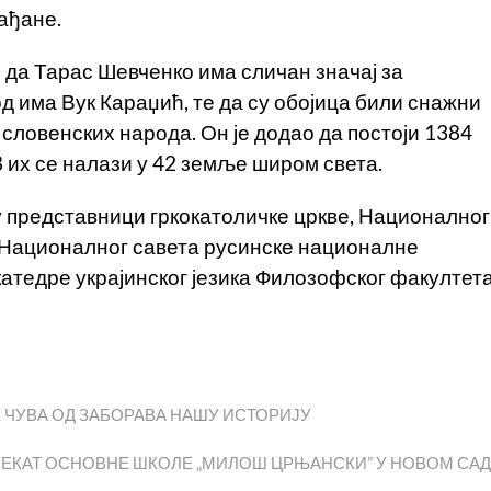
рађане.
да Тарас Шевченко има сличан значај за
од има Вук Караџић, те да су обојица били снажни
словенских народа. Он је додао да постоји 1384
 их се налази у 42 земље широм света.
 представници гркокатоличке цркве, Националног
 Националног савета русинске националне
катедре украјинског језика Филозофског факултет
 ЧУВА ОД ЗАБОРАВА НАШУ ИСТОРИЈУ
ЈЕКАТ ОСНОВНЕ ШКОЛЕ „МИЛОШ ЦРЊАНСКИ” У НОВОМ СА