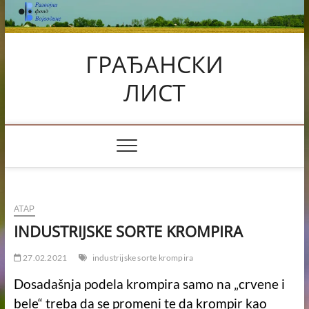
Skip
to
content
ГРАЂАНСКИ
ЛИСТ
АТАР
INDUSTRIJSKE SORTE KROMPIRA
27.02.2021
industrijske sorte krompira
Dosadašnja podela krompira samo na „crvene i
bele“ treba da se promeni te da krompir kao