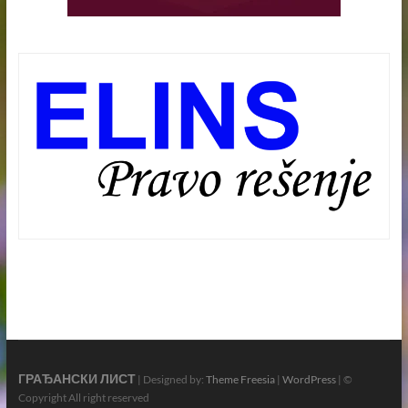
ГРАЂАНСКИ ЛИСТ
| Designed by:
Theme Freesia
|
WordPress
| ©
Copyright All right reserved