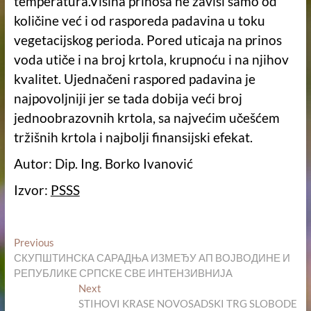
temperatura.Visina prinosa ne zavisi samo od
količine već i od rasporeda padavina u toku
vegetacijskog perioda. Pored uticaja na prinos
voda utiče i na broj krtola, krupnoću i na njihov
kvalitet. Ujednačeni raspored padavina je
najpovoljniji jer se tada dobija veći broj
jednoobrazovnih krtola, sa najvećim učešćem
tržišnih krtola i najbolji finansijski efekat.
Autor: Dip. Ing. Borko Ivanović
Izvor:
PSSS
Кретање
Previous
Previous
post:
СКУПШТИНСКА САРАДЊА ИЗМЕЂУ АП ВОЈВОДИНЕ И
чланка
РЕПУБЛИКЕ СРПСКЕ СВЕ ИНТЕНЗИВНИЈА
Next
Next
post:
STIHOVI KRASE NOVOSADSKI TRG SLOBODE