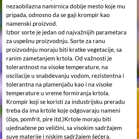
nezaobilazna namirnica dobije mesto koje mu
pripada, odnosno da se gaji krompir kao
namenski proizvod.
Izbor sorte je jedan od najvažnijih parametara
za uspešnu proizvodnju. Sorte za ranu
proizvodnju moraju biti kratke vegetacije, sa
ranim zametanjem krtola. Od važnosti je
tolerantnost na visoke temperature, na
oscilacije u snabdevanju vodom, rezistentna i
tolerantna na plamenjaču kao i na visoke
temperature u vreme formiranja krtola.
Krompir koji se koristi za industrijsku preradu
treba da ima krtole koje odgovaraju nameni
(čips, pomfrit, pire itd.)Krtole moraju biti
ujednačene po veličini, sa visokim sadržajem
suve materije i niskim sadržajem šećera.