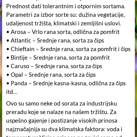
Prednost dati tolerantnim i otpornim sortama.
Parametri za izbor sorte su: dužina vegetacije,
udaljenost tržišta, klimatski i zemljišni uslovi.
• Arosa – Vrlo rana sorta, odlična za pomfrit
• Atlantic – Srednje rana, sorta za čips
• Chieftain – Srednje rana, sorta za pomfrit i čips
• Bintije – Srednje rana, sorta za pomfrit
• Caruso – Srednje rana, sorta za čips
• Opal – Srednje rana, sorta za čips
• Panda – Srednje kasna-kasna, odlična za čips
itd…
Ovo su samo neke od sorata za industrijsku
preradu koje se nalaze na našem tržištu. Za
uspešno gajenje i postizanje visokih prinosa
najznačajnija su dva klimatska faktora: voda i