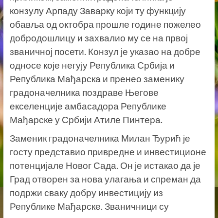
конзулу Арпаду Заварку који ту функцију
обавља од октобра прошле године пожелео
добродошлицу и захвалио му се на првој
званичној посети. Конзул је указао на добре
односе које негују Република Србија и
Република Мађарска и пренео заменику
градоначелника поздраве Његове
екселенције амбасадора Републике
Мађарске у Србији Атиле Пинтера.
Заменик градоначелника Милан Ђурић је
госту представио привредне и инвестиционе
потенцијале Новог Сада. Он је истакао да је
Град отворен за нова улагања и спреман да
подржи сваку добру инвестицију из
Републике Мађарске. Званичници су