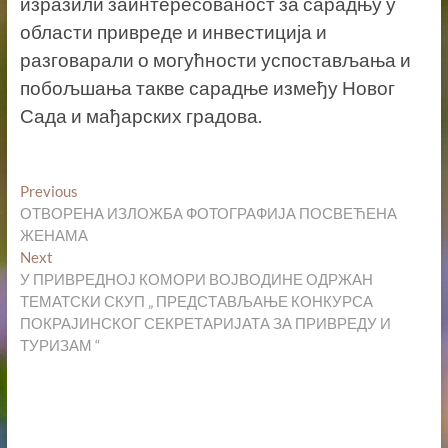
изразили заинтересованост за сарадњу у
области привреде и инвестиција и
разговарали о могућности успостављања и
побољшања такве сарадње између Новог
Сада и мађарских градова.
Кретање
Previous
Previous
post:
ОТВОРЕНА ИЗЛОЖБА ФОТОГРАФИЈА ПОСВЕЋЕНА
чланка
ЖЕНАМА
Next
Next
post:
У ПРИВРЕДНОЈ КОМОРИ ВОЈВОДИНЕ ОДРЖАН
ТЕМАТСКИ СКУП „ ПРЕДСТАВЉАЊЕ КОНКУРСА
ПОКРАЈИНСКОГ СЕКРЕТАРИЈАТА ЗА ПРИВРЕДУ И
ТУРИЗАМ “