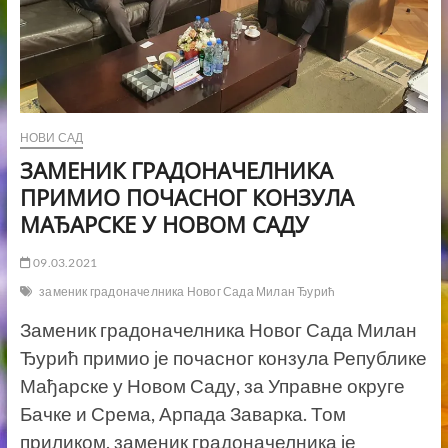
НОВИ САД
ЗАМЕНИК ГРАДОНАЧЕЛНИКА
ПРИМИО ПОЧАСНОГ КОНЗУЛА
МАЂАРСКЕ У НОВОМ САДУ
09.03.2021
заменик градоначелника Новог Сада Милан Ђурић
Заменик градоначелника Новог Сада Милан
Ђурић примио је почасног конзула Републике
Мађарске у Новом Саду, за Управне округе
Бачке и Срема, Арпада Заварка. Том
приликом, заменик градоначелника је