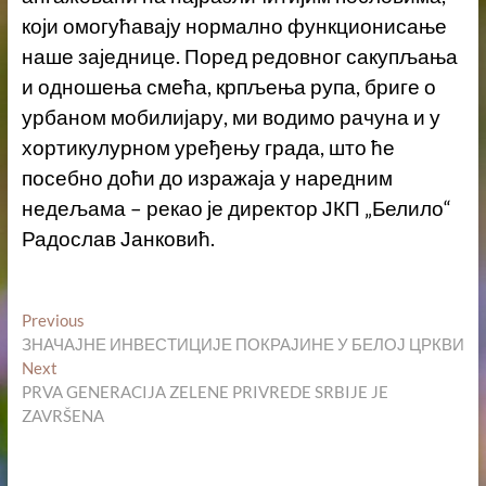
који омогућавају нормално функционисање
наше заједнице. Поред редовног сакупљања
и одношења смећа, крпљења рупа, бриге о
урбаном мобилијару, ми водимо рачуна и у
хортикулурном уређењу града, што ће
посебно доћи до изражаја у наредним
недељама – рекао је директор ЈКП „Белило“
Радослав Јанковић.
Кретање
Previous
Previous
post:
ЗНАЧАЈНЕ ИНВЕСТИЦИЈЕ ПОКРАЈИНЕ У БЕЛОЈ ЦРКВИ
чланка
Next
Next
post:
PRVA GENERACIJA ZELENE PRIVREDE SRBIJE JE
ZAVRŠENA