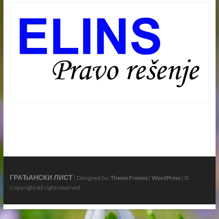
ГРАЂАНСКИ ЛИСТ
| Designed by:
Theme Freesia
|
WordPress
| ©
Copyright All right reserved