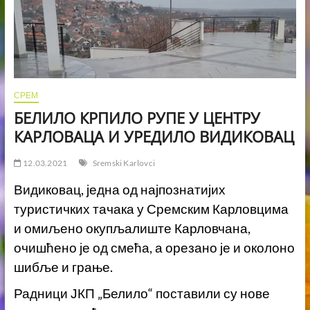
СРЕМ
БЕЛИЛО КРПИЛО РУПЕ У ЦЕНТРУ
КАРЛОВАЦА И УРЕДИЛО ВИДИКОВАЦ
12.03.2021
Sremski Karlovci
Видиковац, једна од најпознатијих
туристичких тачака у Сремским Карловцима
и омиљено окупљалиште Карловчана,
очишћено је од смећа, а орезано је и околоно
шибље и грање.
Радници ЈКП „Белило“ поставили су нове