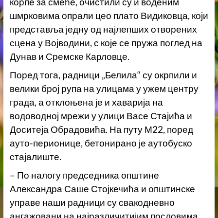
корпе за смеће, очистили су и воденим
шмрковима опрали цео плато Видиковца, који
представља једну од најлепших отворених
сцена у Војводини, с које се пружа поглед на
Дунав и Сремске Карловце.
Поред тога, радници „Белила“ су окрпили и
велики број рупа на улицама у ужем центру
града, а отклоњена је и хаварија на
водоводној мрежи у улици Васе Стајића и
Доситеја Обрадовића. На путу М22, поред
ауто-перионице, бетонирано је аутобуско
стајалиште.
– По налогу председника општине
Александра Саше Стојкечића и општинске
управе наши радници су свакодневно
ангажовани на најразличитијим пословима,