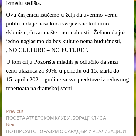
između sedišta.
Ovu činjenicu ističemo u želji da uverimo vernu
publiku da je naša kuća svojevrsno kulturno
sklonište, čuvar mašte i normalnosti. Želimo da još
jedno naglasimo da bez kulture nema budućnosti,
„NO CULTURE – NO FUTURE“.
U tom cilju Pozorište mladih je odlučilo da snizi
cenu ulaznica za 30%, u periodu od 15.
м
arta do
15.
а
prila 2021. godine za sve predstave iz redovnog
repertoara na dramskoj sceni.
Кретање
Previous
Previous
post:
ПОСЕТА АТЛЕТСКОМ КЛУБУ „БОРАЦ“ КЛИСA
чланка
Next
Next
post:
ПОТПИСАН СПОРАЗУМ О САРАДЊИ У РЕАЛИЗАЦИЈИ