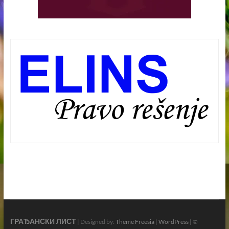
ГРАЂАНСКИ ЛИСТ
| Designed by:
Theme Freesia
|
WordPress
| ©