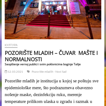
КУЛТУРА
POZORIŠTE MLADIH – ČUVAR MAŠTE I
NORMALNOSTI
Saopštenje vernoj publici i svim poklonicima boginje Talije
12.03.2021
Pozorište mladih - Novi Sad
Pozorište mladih je institucija u kojoj se poštuju sve
epidemiološke mere, što podrazumeva obavezno
nošenje maske, dezinfekciju ruku, merenje
temperature prilikom ulaska u zgradu i razmak u