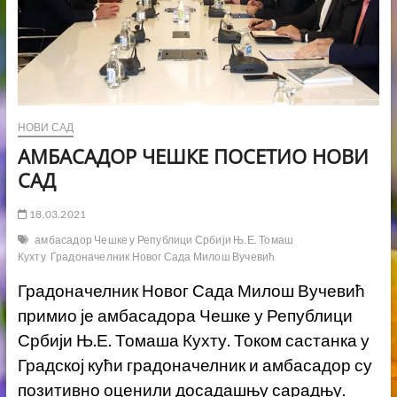
НОВИ САД
АМБАСАДОР ЧЕШКЕ ПОСЕТИО НОВИ
САД
18.03.2021
амбасадор Чешке у Републици Србији Њ.Е. Томаш
Кухту
Градоначелник Новог Сада Милош Вучевић
Градоначелник Новог Сада Милош Вучевић
примио је амбасадора Чешке у Републици
Србији Њ.Е. Томаша Кухту. Током састанка у
Градској кући градоначелник и амбасадор су
позитивно оценили досадашњу сарадњу.