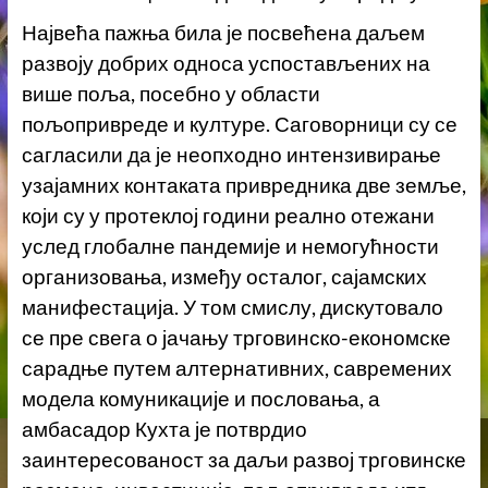
Највећа пажња била је посвећена даљем
развоју добрих односа успостављених на
више поља, посебно у области
пољопривреде и културе. Саговорници су се
сагласили да је неопходно интензивирање
узајамних контаката привредника две земље,
који су у протеклој години реално отежани
услед глобалне пандемије и немогућности
организовања, између осталог, сајамских
манифестација. У том смислу, дискутовало
се пре свега о јачању трговинско-економске
сарадње путем алтернативних, савремених
модела комуникације и пословања, а
амбасадор Кухта је потврдио
заинтересованост за даљи развој трговинске