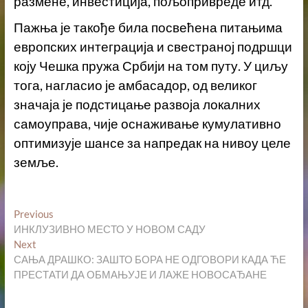
размене, инвестиција, пољопривреде итд.
Пажња је такође била посвећена питањима
европских интеграција и свестраној подршци
коју Чешка пружа Србији на том путу. У циљу
тога, нагласио је амбасадор, од великог
значаја је подстицање развоја локалних
самоуправа, чије оснаживање кумулативно
оптимизује шансе за напредак на нивоу целе
земље.
Кретање
Previous
Previous
post:
ИНКЛУЗИВНО МЕСТО У НОВОМ САДУ
чланка
Next
Next
post:
САЊА ДРАШКО: ЗАШТО БОРА НЕ ОДГОВОРИ КАДА ЋЕ
ПРЕСТАТИ ДА ОБМАЊУЈЕ И ЛАЖЕ НОВОСАЂАНЕ