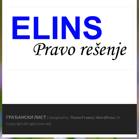
ГРАЂАНСКИ ЛИСТ
| Designed by:
Theme Freesia
|
WordPress
| ©
Copyright All right reserved