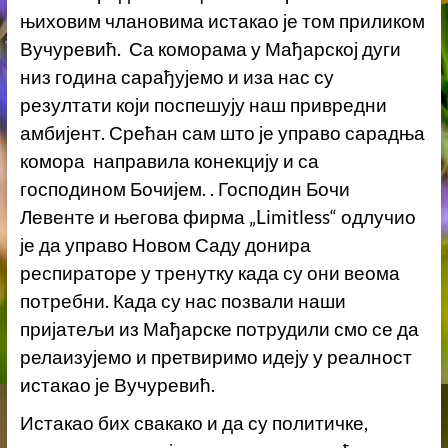
њиховим члановима истакао је том приликом
Вучуревић. Са коморама у Мађарској дуги
низ година сарађујемо и иза нас су
резултати који поспешују наш привредни
амбијент. Срећан сам што је управо сарадња
комора направила конекцију и са
господином Бочијем. . Господин Бочи
Левенте и његова фирма „Limitless“ одлучио
је да управо Новом Саду донира
респираторе у тренутку када су они веома
потребни. Када су нас позвали наши
пријатељи из Мађарске потрудили смо се да
релаизујемо и претвиримо идеју у реалност
истакао је Вучуревић.
Истакао бих свакако и да су политичке,