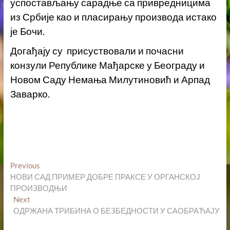
успостављању сарадње са привредницима
из Србије као и пласирању производа истако
је Бочи.
Догађају су присуствовали и почасни
конзули Републике Мађарске у Београду и
Новом Саду Немања Милутиновић и Арпад
Заварко.
Кретање
Previous
Previous
post:
НОВИ САД ПРИМЕР ДОБРЕ ПРАКСЕ У ОРГАНСКОЈ
чланка
ПРОИЗВОДЊИ
Next
Next
post:
ОДРЖАНА ТРИБИНА О БЕЗБЕДНОСТИ У САОБРАЋАЈУ