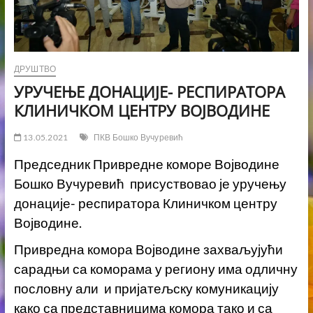
ДРУШТВО
УРУЧЕЊЕ ДОНАЦИЈЕ- РЕСПИРАТОРА
КЛИНИЧКОМ ЦЕНТРУ ВОЈВОДИНЕ
13.05.2021
ПКВ Бошко Вучуревић
Председник Привредне коморе Војводине
Бошко Вучуревић присуствовао је уручењу
донације- респиратора Клиничком центру
Војводине.
Привредна комора Војводине захваљујући
сарадњи са коморама у региону има одличну
пословну али и пријатељску комуникацију
како са представницима комора тако и са