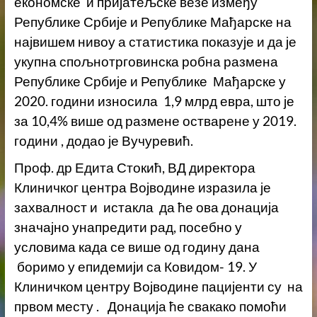
економске и пријатељске везе између
Републике Србије и Републике Мађарске на
највишем нивоу а статистика показује и да је
укупна спољнотрговинска робна размена
Републике Србије и Републике Мађарске у
2020. години износила 1,9 млрд евра, што је
за 10,4% више од размене остварене у 2019.
години , додао је Вучуревић.
Проф. др Едита Стокић, ВД директора
Клиничког центра Војводине изразила је
захвалност и истакла да ће ова донација
значајно унапредити рад, посебно у
условима када се више од годину дана
боримо у епидемији са Ковидом- 19. У
Клиничком центру Војводине пацијенти су на
првом месту . Донација ће свакако помоћи