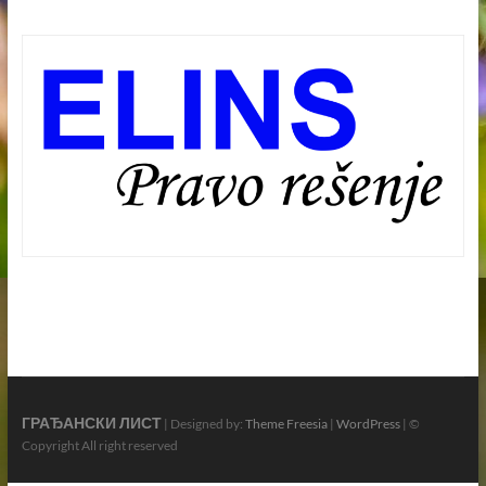
ГРАЂАНСКИ ЛИСТ
| Designed by:
Theme Freesia
|
WordPress
| ©
Copyright All right reserved