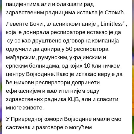
пацијентима али и олакшати рад
здравственим радницима истакла је Стокић.
Левенте Бочи , власник компаније „ Limitless“ ,
која је донирала респираторе истакaо је да
су се као друштвено одговорна компанија
одлучили да донирају 50 респиратора
мађарским, румунским, украјинским и
српским болницама, од којих 10 Клиничком
центру Војводине. Како је истакао верује да
ће њихови респиратори допринети
ефикаснијем и квалитетнијем раду
здравствених радника КЦВ, али и спасити
многе животе.
У Привредној комори Војводине имали смо
састанак и разговоре о могућем