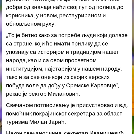
добра од значаја наћи свој пут од полица до
корисника, у новом, рестаурираном и
обновљеном руху.
„То је битно како за потребе људи који долазе
са стране, који ће имати прилику да се
упознају са историјом и традицијом нашег
народа, као и са овом просветном
институцијом, најстаријом у нашем народу,
тако и за све оне који из својих верских
побуда воле да дођу у Сремске Карловце“,
рекао је ректор Милановић.
Свечаном потписивању је присуствовао и в.д.
помоћник покрајинског секретара за област
туризма Милан Јарић.
Након свечаног чина, секретар Иванишевић