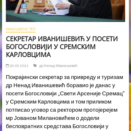
КИБИЦФЕНСТЕР
СЕКРЕТАР ИВАНИШЕВИЋ У ПОСЕТИ
БОГОСЛОВИЈИ У СРЕМСКИМ
КАРЛОВЦИМА
20.05.2021
др Ненад Иванишевић
Покрајински секретар за привреду и туризам
др Ненад Иванишевић боравио је данас у
посети Богословији „Свети Арсеније Сремац“
у Сремским Карловцима и том приликом
потписао уговор са ректором протојерејем
мр Јованом Милановићем о додели
бесповратних средстава Богословији у