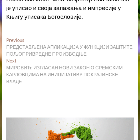
је уписао и своја запажања и импресије у
Књигу утисака Богословије.
Кретање
Previous
Previous
post:
ПРЕДСТАВЉЕНА АПЛИКАЦИЈА У ФУНКЦИЈИ ЗАШТИТЕ
чланка
ПОЉОПРИВРЕДНЕ ПРОИЗВОДЊЕ
Next
Next
post:
МИРОВИЋ: ИЗГЛАСАН НОВИ ЗАКОН О СРЕМСКИМ
КАРЛОВЦИМА НА ИНИЦИЈАТИВУ ПОКРАЈИНСКЕ
ВЛАДЕ