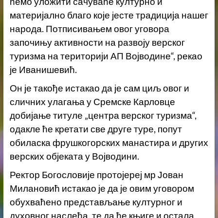
ћемо уложити сачуваће културно и
материјално благо које јесте традиција нашег
народа. Потписивањем овог уговора
започињу активности на развоју верског
туризма на територији АП Војводине“, рекао
је Иванишевић.
Он је такође истакао да је сам циљ овог и
сличних улагања у Сремске Карловце
добијање титуле „центра верског туризма“,
одакле ће кретати све друге туре, попут
обиласка фрушкогорских манастира и других
верских објеката у Војводини.
Ректор Богословије протојереј мр Јован
Милановић истакао је да је овим уговором
обухваћено представљање културног и
духовног наслеђа, те да ће књиге и остала