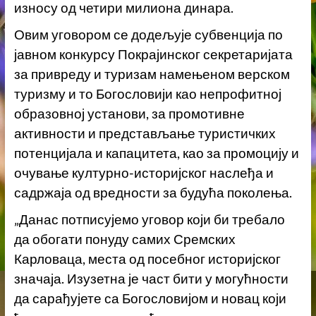
износу од четири милиона динара.
Овим уговором се додељује субвенција по
јавном конкурсу Покрајинског секретаријата
за привреду и туризам намењеном верском
туризму и то Богословији као непрофитној
образовној установи, за промотивне
активности и представљање туристичких
потенцијала и капацитета, као за промоцију и
очување културно-историјског наслеђа и
садржаја од вредности за будућа поколења.
„Данас потписујемо уговор који би требало
да обогати понуду самих Сремских
Карловаца, места од посебног историјског
значаја. Изузетна је част бити у могућности
да сарађујете са Богословијом и новац који