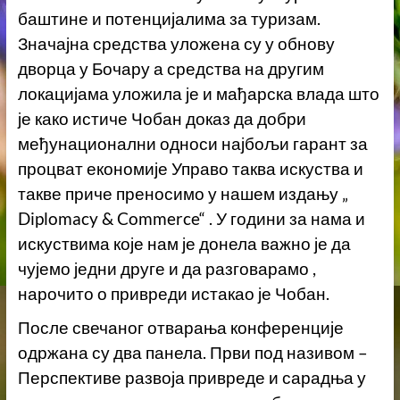
баштине и потенцијалима за туризам.
Значајна средства уложена су у обнову
дворца у Бочару а средства на другим
локацијама уложила је и мађарска влада што
је како истиче Чобан доказ да добри
међунационални односи најбољи гарант за
процват економије Управо таква искуства и
такве приче преносимо у нашем издању „
Diplomacy & Commerce“ .
У години за нама и
искуствима које нам је донела важно је да
чујемо једни друге и да разговарамо ,
нарочито о привреди истакао је Чобан.
После свечаног отварања конференције
одржана су два панела. Први под називом –
Перспективе развоја привреде и сарадња у