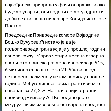
војвођанска привреда у фази опоравка, и ако
будемо упорни , ови подаци се могу одржати
да би се стигло до нивоа пре Ковида истако је
Пастор.
Председник Привредне коморе Војводине
Бошко Вучуревић истако је да је
пољопривреда грана која је у прошлој години
изнела кризу . У прва четири месеца аграрна
спољнотрговинска размена износила је 915,
6 милиона евра што је за 21, 9 % више од
остварене размене у истом периоду прошле
године. Међугодишње посматрано извоз је
повећан за 27, 2 %. Најзначајнији аграрни
производ у извозу АП Војводине јесте
кукуруз, чијим извозом је остварена вредност