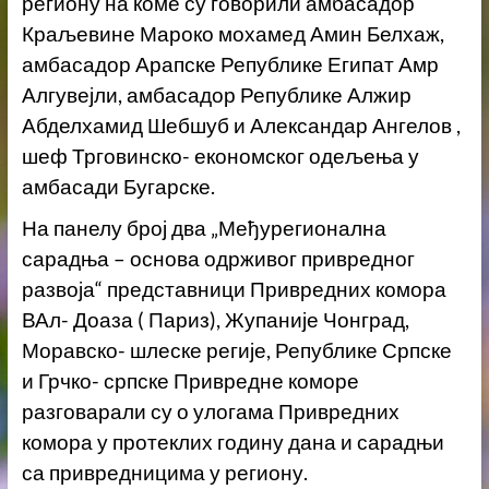
региону на коме су говорили амбасадор
Краљевине Мароко мохамед Амин Белхаж,
амбасадор Арапске Републике Египат Амр
Алгувејли, амбасадор Републике Алжир
Абделхамид Шебшуб и Александар Ангелов ,
шеф Трговинско- економског одељења у
амбасади Бугарске.
На панелу број два „Међурегионална
сарадња – основа одрживог привредног
развоја“ представници Привредних комора
ВАл- Доаза ( Париз), Жупаније Чонград,
Моравско- шлеске регије, Републике Српске
и Грчко- српске Привредне коморе
разговарали су о улогама Привредних
комора у протеклих годину дана и сарадњи
са привредницима у региону.