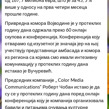
од 167, 7 милиона евра, што је за 45, 5 %
више у односу на прва четири месеца
прошле године.
Привредна комора Војводине је у протеклих
годину дана одржала преко 60 онлајн
скупова и конференција. Конференција коју
отварамо од изузетног је значаја јер на њој
учествују представници амбасада и комора
из региона са којима смо имали интезивну
комуникацију у протеклих годину дана
истакао је Вучуревић.
Председник компаније „
Color Media
Communications“
Роберт Чобан истако је да
су се у протеклих годину дана поред онлајн
конференција коју је компанија организовала
бавили и питањима очувања културне