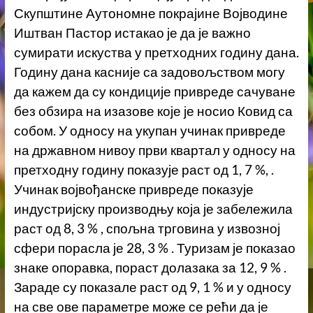
Скупштине Аутономне покрајине Војводине
Иштван Пастор истакао је да је важно
сумирати искуства у претходних годину дана.
Годину дана касније са задовољством могу
да кажем да су кондиције привреде сачуване
без обзира на изазове које је носио Ковид са
собом. У односу на укупан учинак привреде
на државном нивоу први квартал у односу на
претходну годину показује раст од 1, 7 %, .
Учинак војвођанске привреде показује
индустријску производњу која је забележила
раст од 8, 3 % , спољна трговина у извозној
сфери порасла је 28, 3 % . Туризам је показао
знаке опоравка, пораст долазака за 12, 9 % .
Зараде су показале раст од 9, 1 % и у односу
на све ове параметре може се рећи да је