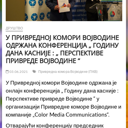
ДРУШТВО
У ПРИВРЕДНОЈ КОМОРИ ВОЈВОДИНЕ
ОДРЖАНА КОНФЕРЕНЦИЈА „ ГОДИНУ
ДАНА КАСНИЈЕ : „ ПЕРСПЕКТИВЕ
ПРИВРЕДЕ ВОЈВОДИНЕ “
03.06.2021
Привредна комора Војводине (ПКВ)
У Привредној комори Војводине одржана је
онлајн конференција „ Годину дана касније :
Перспективе привреде Војводине “ у
организацији Привредне коморе Војводине и
компаније „
Color Media Communications“.
Отварајући конференцију председник