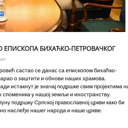
 ЕПИСКОПА БИХАЋКО-ПЕТРОВАЧКОГ
овић
овић састао се данас са епископом бихаћко-
оварао о заштити и обнови наших храмова.
ади истакнут је значај подршке свим пројектима н
х споменика у нашој земљи и иностранству.
уну подршку Српској православној цркви како би
рно наслеђе нашег народа и наше цркве.