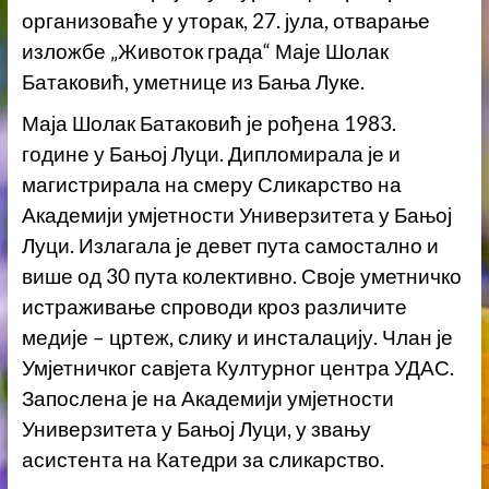
организоваће у уторак, 27. јула, отварање
изложбе „Животок града“ Маје Шолак
Батаковић, уметнице из Бања Луке.
Маја Шолак Батаковић је рођена 1983.
године у Бањој Луци. Дипломирала је и
магистрирала на смеру Сликарство на
Академији умјетности Универзитета у Бањој
Луци. Излагала је девет пута самостално и
више од 30 пута колективно. Своје уметничко
истраживање спроводи кроз различите
медије – цртеж, слику и инсталацију. Члан је
Умјетничког савјета Културног центра УДАС.
Запослена је на Академији умјетности
Универзитета у Бањој Луци, у звању
асистента на Катедри за сликарство.