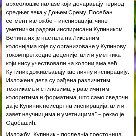
археолошке налазе који дочаравају период
средњег века у Доњем Срему. Посебан
сегмент изложбе – инспирација, чине
уметнички радови инспирисани Купиником.
Већина их је настала на Ликовним
колонијама које су организоване у Купинову
током претходне деценије, али и уметника
који нису учествовали на колонијама већ
Купиник доживљавају као личну инспирацију.
Изложена дела су рађена различитим
техникама и стиловима, у различитим
колоритима и форматима, што само сведочи
да је Купиник неисцрпна инспирација, али и
завет научницима и уметницима” – рекао је
Одобашић.
Изложбу „Купиник – последнја престоница