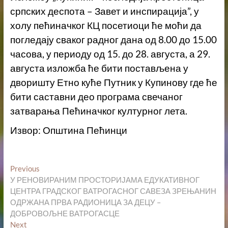
српских деспота – Завет и инспирација”, у
холу пећиначког КЦ посетиоци ће моћи да
погледају сваког радног дана од 8.00 до 15.00
часова, у периоду од 15. до 28. августа, а 29.
августа изложба ће бити постављена у
дворишту Етно куће Путник у Купинову где ће
бити саставни део програма свечаног
затварања Пећиначког културног лета.
Извор: Општина Пећинци
Кретање
Previous
Previous
post:
У РЕНОВИРАНИМ ПРОСТОРИЈАМА ЕДУКАТИВНОГ
чланка
ЦЕНТРА ГРАДСКОГ ВАТРОГАСНОГ САВЕЗА ЗРЕЊАНИН
ОДРЖАНА ПРВА РАДИОНИЦА ЗА ДЕЦУ –
ДОБРОВОЉНЕ ВАТРОГАСЦЕ
Next
Next