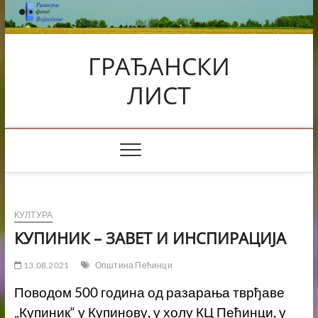
Skip
to
content
ГРАЂАНСКИ
ЛИСТ
КУЛТУРА
КУПИНИК – ЗАВЕТ И ИНСПИРАЦИЈА
13.08.2021
Општина Пећинци
Поводом 500 година од разарања тврђаве
„Купиник“ у Купинову, у холу КЦ Пећинци, у