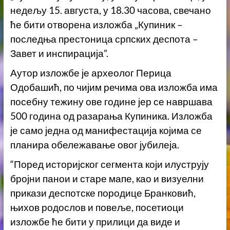
недељу 15. августа, у 18.30 часова, свечано
ће бити отворена изложба „Купиник –
последња престоница српских деспота –
Завет и инспирација”.
Аутор изложбе је археолог Перица
Одобашић, по чијим речима ова изложба има
посебну тежину ове године јер се навршава
500 година од разарања Купиника. Изложба
је само једна од манифестација којима се
планира обележавање овог јубилеја.
“Поред историјског сегмента који илуструју
бројни панои и старе мапе, као и визуелни
прикази деспотске породице Бранковић,
њихов родослов и повеље, посетиоци
изложбе ће бити у прилици да виде и