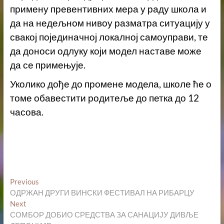
примену превентивних мера у раду школа и
да на недељном нивоу разматра ситуацију у
свакој појединачној локалној самоуправи, те
да доноси одлуку који модел наставе може
да се примењује.
Уколико дође до промене модела, школе ће о
томе обавестити родитеље до петка до 12
часова.
Кретање
Previous
Previous
post:
ОДРЖАН ДРУГИ ВИНСКИ ФЕСТИВАЛ НА РИБАРЦУ
чланка
Next
Next
post:
СОМБОР ДОБИО СРЕДСТВА ЗА САНАЦИЈУ ДИВЉЕ