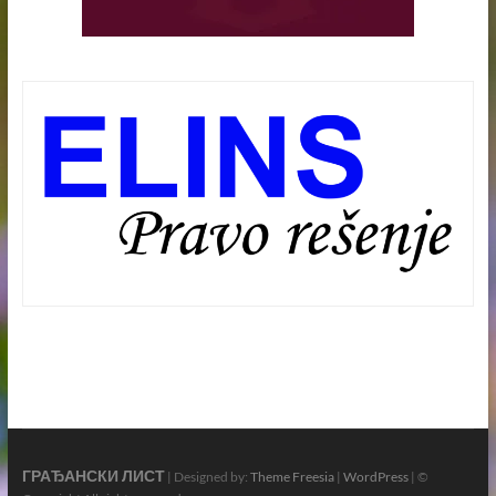
ГРАЂАНСКИ ЛИСТ
| Designed by:
Theme Freesia
|
WordPress
| ©