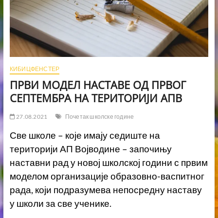
КИБИЦФЕНСТЕР
ПРВИ МОДЕЛ НАСТАВЕ ОД ПРВОГ
СЕПТЕМБРА НА ТЕРИТОРИЈИ АПВ
27.08.2021
Почетак школске године
Све школе – које имају седиште на
територији АП Војводине – започињу
наставни рад у новој школској години с првим
моделом организације образовно-васпитног
рада, који подразумева непосредну наставу
у школи за све ученике.