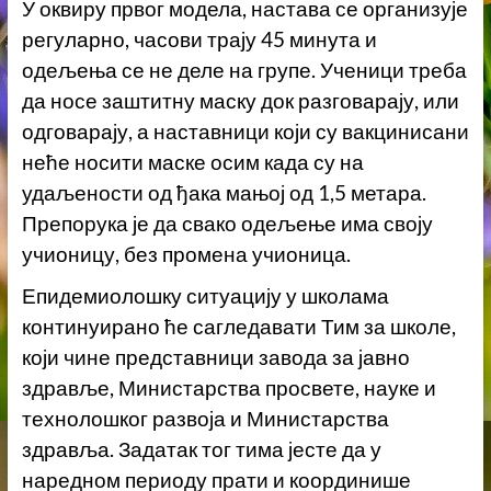
У оквиру првог модела, настава се организује
регуларно, часови трају 45 минута и
одељења се не деле на групе. Ученици треба
да носе заштитну маску док разговарају, или
одговарају, а наставници који су вакцинисани
неће носити маске осим када су на
удаљености од ђака мањој од 1,5 метара.
Препорука је да свако одељење има своју
учионицу, без промена учионица.
Епидемиолошку ситуацију у школама
континуирано ће сагледавати Тим за школе,
који чине представници завода за јавно
здравље, Министарства просвете, науке и
технолошког развоја и Министарства
здравља. Задатак тог тима јесте да у
наредном периоду прати и координише