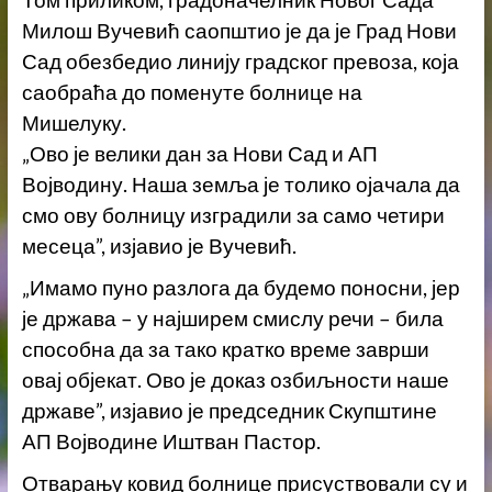
Том приликом, градоначелник Новог Сада
Милош Вучевић саопштио је да је Град Нови
Сад обезбедио линију градског превоза, која
саобраћа до поменуте болнице на
Мишелуку.
„Ово је велики дан за Нови Сад и АП
Војводину. Наша земља је толико ојачала да
смо ову болницу изградили за само четири
месеца”, изјавио је Вучевић.
„Имамо пуно разлога да будемо поносни, јер
је држава – у најширем смислу речи – била
способна да за тако кратко време заврши
овај објекат. Ово је доказ озбиљности наше
државе”, изјавио је председник Скупштине
АП Војводине Иштван Пастор.
Отварању ковид болнице присуствовали су и