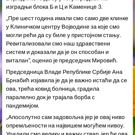
изградњи блока Б и Ц и Kаменице 3.
„Пре шест година имали смо само две клинке
у Kлиничком центру Војводине за које смо
могли рећи да су биле у пристојном стању.
Ревитализовали смо наш здравствени
систем и доказали да је он способан и
виталан”, оценио је председник Мировић.
Председница Владе Републике Србије Ана
Брнабић изјавила је да је важно истаћи да се
ова, трећа ковид болница, градила
паралелно док је трајала борба с
пандемијом.
„Апосолутно сам задовољна јер је овај ниво
опремљености на највишем могућем нивоу.
Урадили смо велику и важну ствар, јер ће ова