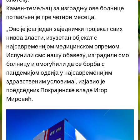
Камен-темељац за изградњу ове болнице
потављен је пре четири месеца.
„Ово је још један заједнички пројекат свих
нивоа власти, изузетан објекат с
најсавременијом медицинском опремом.
Испунили смо нашу обавезу, изградили смо
болницу и омогућили да се борба с
пандемијом одвија у најсавременијим
здравственим условима”, изјавио је
председник Покрајинске владе Игор
Мировић.