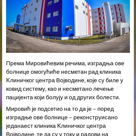
Према Мировићевим речима, изградња ове
болнице омогућиће несметан рад клиника
Kлиничког центра Војводине, које су биле у
ковид систему, као и несметано лечење
пацијента који болују и од других болести.
Мировић је подсетио на то да је – поред
изградње ове болнице – реконструисано
једанаест клиника Kлиничког центра
Војводине, те да су у току и радови на