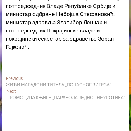
потпредседник Владе Републике Србије и
министар одбране Небојша Стефановић,
министар здравља Златибор Лончар и
потпредседник Покрајинске владе и
покрајински секретар за здравство Зоран
Гојковић.
Кретање
Previous
Previous
post:
ЖИЋИ МАРАДОНИ ТИТУЛА „ПОЧАСНОГ ВИТЕЗА“
чланка
Next
Next
post:
ПРОМОЦИЈА КЊИГЕ „ПАРАБОЛА ЈЕДНОГ НЕУРОТИКА“