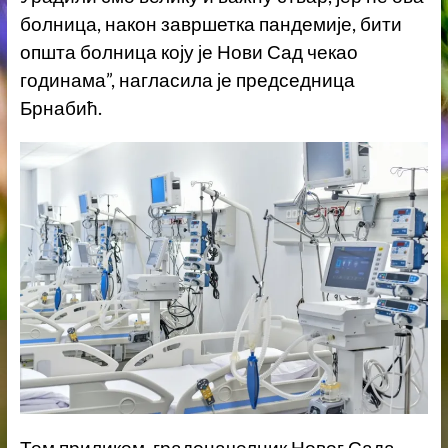
болница, након завршетка пандемије, бити
општа болница коју је Нови Сад чекао
годинама”, нагласила је председница
Брнабић.