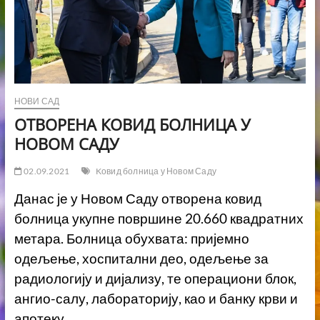
НОВИ САД
ОТВОРЕНА КОВИД БОЛНИЦА У
НОВОМ САДУ
02.09.2021
Kовид болница у Новом Саду
Данас је у Новом Саду отворена ковид
болница укупне површине 20.660 квадратних
метара. Болница обухвата: пријемно
одељење, хоспитални део, одељење за
радиологију и дијализу, те операциони блок,
ангио-салу, лабораторију, као и банку крви и
апотеку.