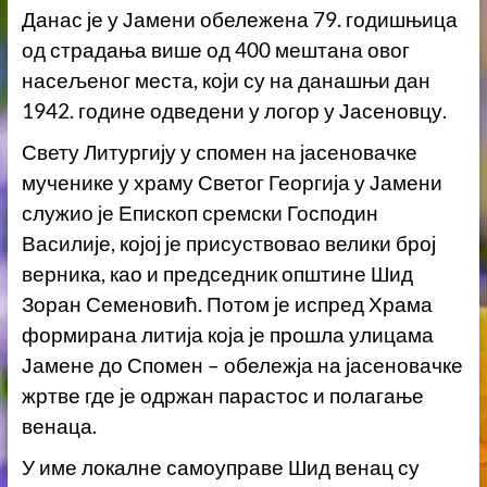
Данас је у Јамени обележена 79. годишњица
од страдања више од 400 мештана овог
насељеног места, који су на данашњи дан
1942. године одведени у логор у Јасеновцу.
Свету Литургију у спомен на јасеновачке
мученике у храму Светог Георгија у Јамени
служио је Епископ сремски Господин
Василије, којој је присуствовао велики број
верника, као и председник општине Шид
Зоран Семеновић. Потом је испред Храма
формирана литија која је прошла улицама
Јамене до Спомен – обележја на јасеновачке
жртве где је одржан парастос и полагање
венаца.
У име локалне самоуправе Шид венац су