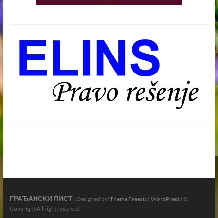
ГРАЂАНСКИ ЛИСТ
| Designed by:
Theme Freesia
|
WordPress
| ©
Copyright All right reserved