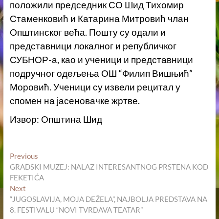
положили председник СО Шид Тихомир
Стаменковић и Катарина Митровић члан
Општинског већа. Пошту су одали и
представници локалног и републичког
СУБНОР-а, као и ученици и представници
подручног одељења ОШ “Филип Вишњић”
Моровић. Ученици су извели рецитал у
спомен на јасеновачке жртве.
Извор: Општина Шид
Кретање
Previous
Previous
post:
GRADSKI MUZEJ: NALAZ INTERESANTNOG PRSTENA KOD
чланка
FEKETIĆA
Next
Next
post:
“JUGOSLAVIJA, MOJA DEŽELA”, NAJBOLJA PREDSTAVA NA
8. FESTIVALU “NOVI TVRĐAVA TEATAR”