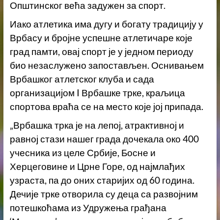
Општинског већа задужен за спорт.
Иако атлетика има дугу и богату традицију у
Врбасу и бројне успешне атлетичаре које
град памти, овај спорт је у једном периоду
био незаслужено запостављен. Оснивањем
Врбашког атлетског клуба и сада
организацијом I Врбашке трке, краљица
спортова враћа се на место које јој припада.
„Врбашка трка је на лепој, атрактивној и
равној стази нашег града дочекала око 400
учесника из целе Србије, Босне и
Херцеговине и Црне Горе, од најмлађих
узраста, па до оних старијих од 60 година.
Дечије трке отворила су деца са развојним
потешкоћама из Удружења грађана