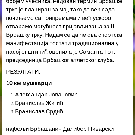
бројем учесника. Редован термин Врбашке
трке је планиран за мај, тако да већ сада
почињемо са припремама и већ ускоро
отварамо могућност пријављивања за II
Врбашку трку. Надам се да ће ова спортска
манифестација постати традиционална у
насој општини“, оценила је Саманта Тот,
председница Врбашког атлетског клуба.
РЕЗУЛТАТИ:
10 км мушкарци
Александар Јовановић
Бранислав Жигић
Бранислав Срдић
најбољи Врбашанин Далибор Пиварски