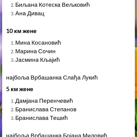
Биљана Котеска Вељковић
Ана Дивац
10 км жене
Мина Косановић
Марина Сочин
Јасмина Кљајић
најбоља Врбашанка Слађа Лукић
5 км жене
Дамјана Перенчевић
Бранислава Степанов
Бранислава Тешић
најбоља Врбашанка Бојана Миловић