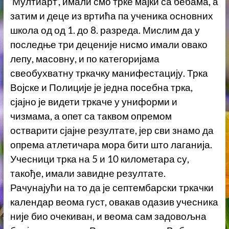
‘Мултиарт’, имали смо трке мајки са бебама, а
затим и деце из вртића па ученика основних
школа од од 1. до 8. разреда. Мислим да у
последње три деценије нисмо имали овако
лепу, масовну, и по категоријама
свеобухватну тркачку манифестацију. Трка
Војске и Полиције је једна посебна трка,
сјајно је видети тркаче у униформи и
чизмама, а опет са таквом опремом
остварити сјајне резултате, јер сви знамо да
опрема атлетичара мора бити што лаганија.
Учесници трка на 5 и 10 километара су,
такође, имали завидне резултате.
Рачунајући на то да је септембарски тркачки
календар веома густ, овакав одазив учесника
није био очекиван, и веома сам задовољна