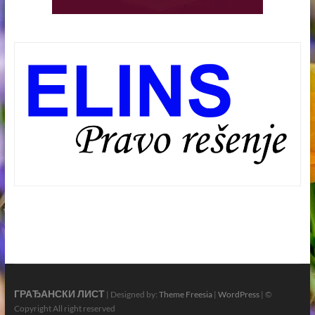
ГРАЂАНСКИ ЛИСТ
| Designed by:
Theme Freesia
|
WordPress
| ©
Copyright All right reserved