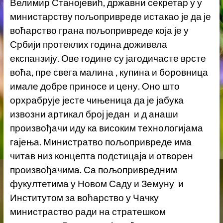
Велимир Станојевић, државни секретар у у
министарству пољопривреде истакао је да је
воћарство грана пољопривреде која је у
Србији протеклих година доживела
експанзију. Ове године су јагодичасте врсте
воћа, пре свега малина , купина и боровница
имале добре приносе и цену. Оно што
орхрабрује јесте чињеница да је јабука
извозни артикал број један и д анаши
произвођачи иду ка високим технологијама
гајења. Министратво пољопривреде има
читав низ концепта подстицаја и отворен
произвођачима. Са пољопривредним
фукултетима у Новом Саду и Земуну и
Институтом за воћарство у Чачку
министраство ради на стратешком