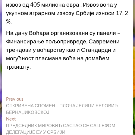
извоз од 405 милиона евра . Извоз воћа у
укупном аграрном извозу Србије износи 17, 2
%.
На дану Воћара организовани су панели –
Финансирање пољопривреде, Савремени
трендови у воћарству као и Стандарди и
могућност пласмана воћа на домаћем
тржишту.
Кретање
Previous
Previous
post:
ОТКРИВЕНА СПОМЕН – ПЛОЧА ЈЕЛИЦИ БЕЛОВИЋ
чланка
БЕРНАЏИКОВСКОЈ
Next
Next
post:
ПРЕДСЕДНИК МИРОВИЋ САСТАО СЕ СА ШЕФОМ
ДЕЛЕГАЦИЈЕ ЕУ У СРБИЈИ