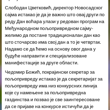
Слободан Цветковић, директор Новосадског
сајма истакао је да је важно што овај други по
реду Дан воћара улази у редован програм на
Међународном пољопривредном сајму-
желимо да постане традиционалан дан као
што сточарсво има свој дан а то је четвртак.
Надамо се да ћемо на основу овог дана у
будуће направити и специјализоване
манифестације за друге области.
Чедомир Божић, покрајински секретар за
пољопривреду истакао је да секретаријат за
пољопривреду има низ конкурсних линија
које су намењене за пољопривредна
газдинства и позвао је све заинтересоване
да се пријаве на конкурсе истичући да је