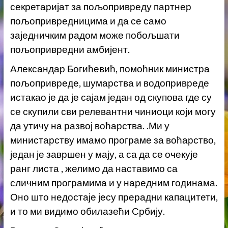
секретаријат за пољопривреду партнер
пољопривредницима и да се само
заједничким радом може побољшати
пољопривредни амбијент.
Александар Богићевић, помоћник министра
пољопривреде, шумарства и водопривреде
истакао је да је сајам један од скупова где су
се скупили сви релевантни чиниоци који могу
да утичу на развој воћарства. .Ми у
министарству имамо програме за воћарство,
један је завршен у мају, а са да се очекује
ранг листа , желимо да наставимо са
сличним програмима и у наредним годинама.
Оно што недостаје јесу прерадни капацитети,
и то ми видимо обилазећи Србију.