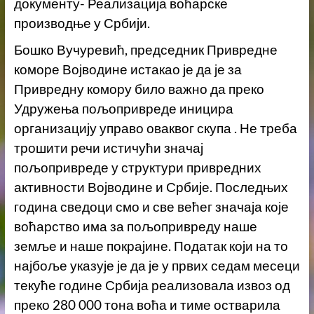
документу- Реализација воћарске
производње у Србији.
Бошко Вучуревић, председник Привредне
коморе Војводине истакао је да је за
Привредну комору било важно да преко
Удружења пољопривреде иницира
организацију управо оваквог скупа . Не треба
трошити речи истичући значај
пољопривреде у структури привредних
активности Војводине и Србије. Последњих
година сведоци смо и све већег значаја које
воћарство има за пољопривреду наше
земље и наше покрајине. Податак који на то
најбоље указује је да је у првих седам месеци
текуће године Србија реализовала извоз од
преко 280 000 тона воћа и тиме остварила