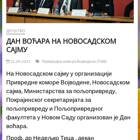
ДРУШТВО
ДАН ВОЋАРА НА НОВОСАДСКОМ
САЈМУ
22.09.2021
Привредна комора Војводине (ПКВ)
На Новосадском сајму у организацији
Привредне коморе Војводине, Новосадском
сајма, Министарства за пољопривреду,
Покрајинског секретаријата за
пољопривреду и Пољопривредног
факултета у Новом Саду организован је Дан
воћара.
Проф. др Недељко Тица , декан