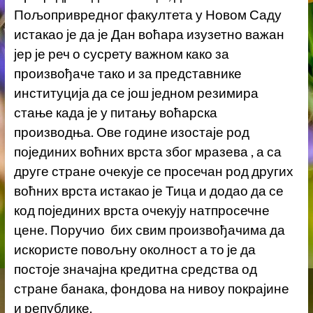
Пољопривредног факултета у Новом Саду
истакао је да је Дан воћара изузетно важан
јер је реч о сусрету важном како за
произвођаче тако и за представнике
институција да се још једном резимира
стање када је у питању воћарска
производња. Ове године изостаје род
појединих воћних врста због мразева , а са
друге стране очекује се просечан род других
воћних врста истакао је Тица и додао да се
код појединих врста очекују натпросечне
цене. Поручио бих свим произвођачима да
искористе повољну околност а то је да
постоје значајна кредитна средства од
стране банака, фондова на нивоу покрајине
и републике.