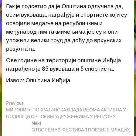
Гак је подсетио да је Општина одлучила да,
осим вуковаца, награђује и спортисте који су
освојили медаље на републичким и
међународним такмичењима јер су и они
уложили велики труд да дођу до врхунских
резултата.
Ове године на територији општине Инђија
награђено је 85 вуковаца и 5 спортиста.
Извор: Општина Инђија
Кретање
Previous
Previous
post:
МИРОВИЋ: ПОКРАЈИНСКА ВЛАДА ВЕОМА АКТИВНА У
чланка
ПОДРШЦИ СРПСКИМ УДРУЖЕЊИМА У РЕГИОНУ
Next
Next
post:
ОТВОРЕН 53. ФЕСТИВАЛ ПОЕЗИЈЕ МЛАДИХ