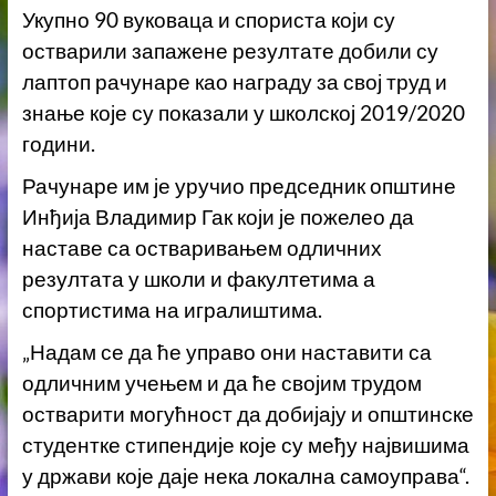
Укупно 90 вуковаца и спориста који су
остварили запажене резултате добили су
лаптоп рачунаре као награду за свој труд и
знање које су показали у школској 2019/2020
години.
Рачунаре им је уручио председник општине
Инђија Владимир Гак који је пожелео да
наставе са остваривањем одличних
резултата у школи и факултетима а
спортистима на игралиштима.
„Надам се да ће управо они наставити са
одличним учењем и да ће својим трудом
остварити могућност да добијају и општинске
студентке стипендије које су међу највишима
у држави које даје нека локална самоуправа“.