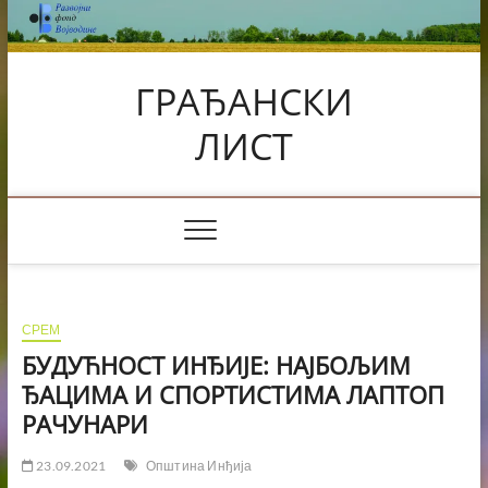
Skip
to
content
ГРАЂАНСКИ
ЛИСТ
СРЕМ
БУДУЋНОСТ ИНЂИЈЕ: НАЈБОЉИМ
ЂАЦИМА И СПОРТИСТИМА ЛАПТОП
РАЧУНАРИ
23.09.2021
Општина Инђија