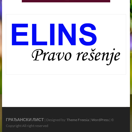
ГРАЂАНСКИ ЛИСТ
| Designed by:
Theme Freesia
|
WordPress
| ©
Copyright All right reserved