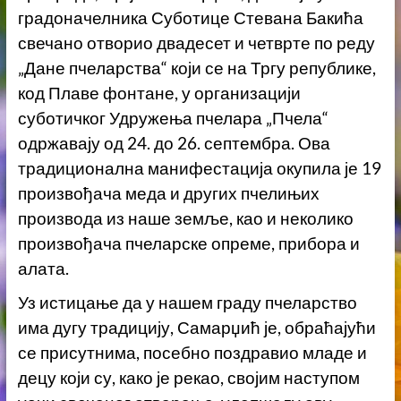
градоначелника Суботице Стевана Бакића
свечано отворио двадесет и четврте по реду
„Дане пчеларства“ који се на Тргу републике,
код Плаве фонтане, у организацији
суботичког Удружења пчелара „Пчела“
одржавају од 24. до 26. септембра. Ова
традиционална манифестација окупила је 19
произвођача меда и других пчелињих
производа из наше земље, као и неколико
произвођача пчеларске опреме, прибора и
алата.
Уз истицање да у нашем граду пчеларство
има дугу традицију, Самарџић је, обраћајући
се присутнима, посебно поздравио младе и
децу који су, како је рекао, својим наступом