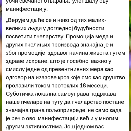
уочи свечаног отварања улепшалу ову
манифестацију.
„Верујем да ће се и неко од тих малих-
великих људи у догледној будућности
посветити пчеларству. Промоција меда и
других пчелињих производа значајна је и
због промоције здравог начина живота путем
здраве исхране, што је посебно важно у
смислу једне од превентнивних мера као
одговор на изазове кроз које смо као друштво
пролазили током протеклих 18 месеци.
Суботичка локална самоуправа подржава
наше пчеларе на путу да пчеларство постане
значајна грана пољопривреде, не само када
је реч о овој манифестацији већ и у многим
другим активностима. Још једном вас