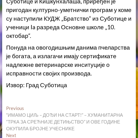
Суботице и Кишкунхалаша, приређен је
пригодан културно-уметнички програм у коме
су наступили КУДЖ „Братство“ из Суботице и
ученици Ia разреда Основне школе „10.
октобар“.
Понуда на овогодишњим данима пчеларства
је богата, а излагачи имају сертификате
надлежне ветеринарске инситуције о
исправности својих производа.
Извор: Град Суботица
Кретање
Previous
Previous
post:
“ИМАМО ЦИЉ – ДОЂИ НА СТАРТ!” – ХУМАНИТАРНА
чланка
“ТРКА ЗА СРЕЋНИЈЕ ДЕТИЊСТВО” И ОВЕ ГОДИНЕ
ОКУПИЛА БРОЈНЕ УЧЕСНИКЕ
Next
Next