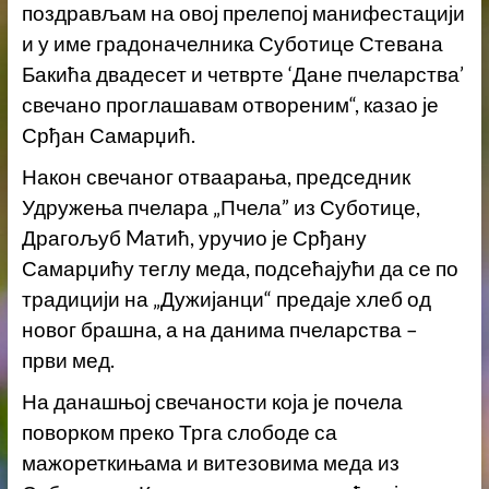
поздрављам на овој прелепој манифестацији
и у име градоначелника Суботице Стевана
Бакића двадесет и четврте ‘Дане пчеларства’
свечано проглашавам отвореним“, казао је
Срђан Самарџић.
Након свечаног отваарања, председник
Удружења пчелара „Пчела” из Суботице,
Драгољуб Mатић, уручио је Срђану
Самарџићу теглу меда, подсећајући да се по
традицији на „Дужијанци“ предаје хлеб од
новог брашна, а на данима пчеларства –
први мед.
На данашњој свечаности која је почела
поворком преко Трга слободе са
мажореткињама и витезовима меда из