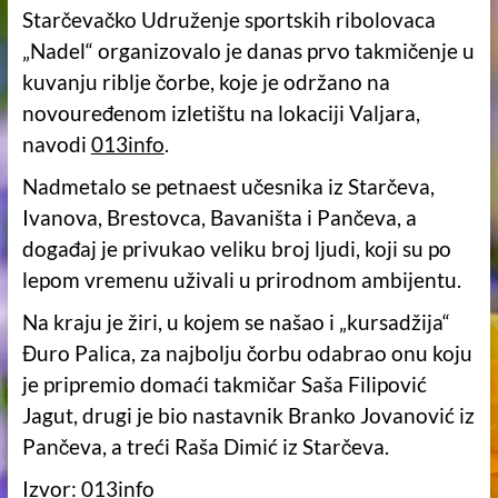
Starčevačko Udruženje sportskih ribolovaca
„Nadel“ organizovalo je danas prvo takmičenje u
kuvanju riblje čorbe, koje je održano na
novouređenom izletištu na lokaciji Valjara,
navodi
013info
.
Nadmetalo se petnaest učesnika iz Starčeva,
Ivanova, Brestovca, Bavaništa i Pančeva, a
događaj je privukao veliku broj ljudi, koji su po
lepom vremenu uživali u prirodnom ambijentu.
Na kraju je žiri, u kojem se našao i „kursadžija“
Đuro Palica, za najbolju čorbu odabrao onu koju
je pripremio domaći takmičar Saša Filipović
Jagut, drugi je bio nastavnik Branko Jovanović iz
Pančeva, a treći Raša Dimić iz Starčeva.
Izvor:
013info