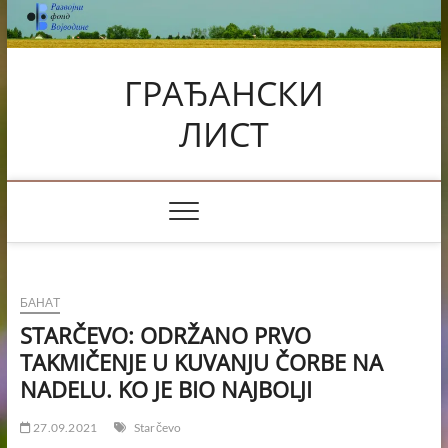
Skip
to
content
ГРАЂАНСКИ
ЛИСТ
БАНАТ
STARČEVO: ODRŽANO PRVO
TAKMIČENJE U KUVANJU ČORBE NA
NADELU. KO JE BIO NAJBOLJI
27.09.2021
Starčevo