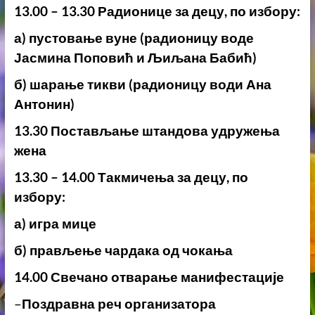
13.00 – 13.30 Радионице за децу, по избору:
а) пустовање вуне (радионицу воде
Јасмина Поповић и Љиљана Бабић)
б) шарање тикви (радионицу води Ана
Антонин)
13.30 Постављање штандова удружења
жена
13.30 – 14.00 Такмичења за децу, по
избору:
а) игра мице
б) прављење чардака од чокања
14.00 Свечано отварање манифестације
–
Поздравна реч организатора