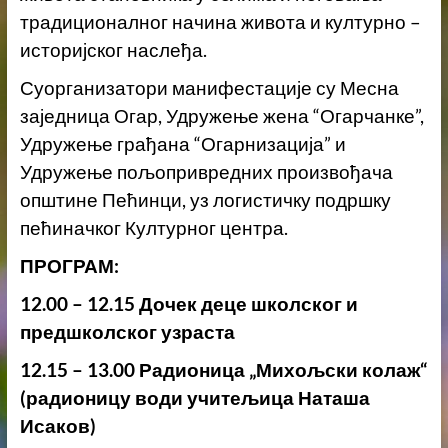
традиционалног начина живота и културно –
историјског наслеђа.
Суорганизатори манифестације су Месна
заједница Огар, Удружење жена “Огарчанке”,
Удружење грађана “Огарнизација” и
Удружење пољопривредних произвођача
општине Пећинци, уз логистичку подршку
пећиначког Културног центра.
ПРОГРАМ:
12.00 – 12.15 Дочек деце школског и
предшколског узраста
12.15 – 13.00 Радионица „Михољски колаж“
(радионицу води учитељица Наташа
Исаков)