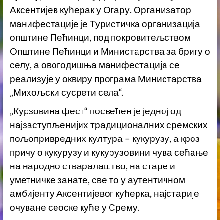
Аксентијев кућерак у Огару. Организатор
манифестације је Туристичка организација
општине Пећинци, под покровитељством
Општине Пећинци и Министарства за бригу о
селу, а овогодишња манифестација се
реализује у оквиру програма Министарства
„Михољски сусрети села“.
„Курзовина фест“ посвећен је једној од
најзаступљенијих традиционалних сремских
пољопривредних култура – кукурузу, а кроз
причу о кукурузу и кукурузовини чува сећање
на народно стваралаштво, на старе и
уметничке занате, све то у аутентичном
амбијенту Аксентијевог кућерка, најстарије
очуване сеоске куће у Срему.