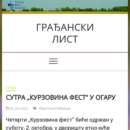
Skip
to
content
ГРАЂАНСКИ
ЛИСТ
СРЕМ
СУТРА „КУРЗОВИНА ФЕСТ“ У ОГАРУ
01.10.2021
Општина Пећинци
Четврти „Курзовина фест“ биће одржан у
суботу, 2. октобра, у дворишту етно куће