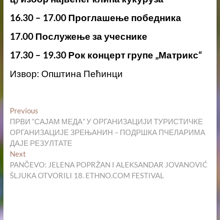
16.30 – 17.00 Проглашење победника
17.00 Послужење за учеснике
17.30 – 19.30 Рок концерт групе „Матрикс“
Извор: Општина Пећинци
Кретање
Previous
Previous
post:
ПРВИ “САЈАМ МЕДА” У ОРГАНИЗАЦИЈИ ТУРИСТИЧКЕ
чланка
ОРГАНИЗАЦИЈЕ ЗРЕЊАНИН – ПОДРШКА ПЧЕЛАРИМА
ДАЈЕ РЕЗУЛТАТЕ
Next
Next
post:
PANČEVO: JELENA POPRŽAN I ALEKSANDAR JOVANOVIĆ
ŠLJUKA OTVORILI 18. ETHNO.COM FESTIVAL