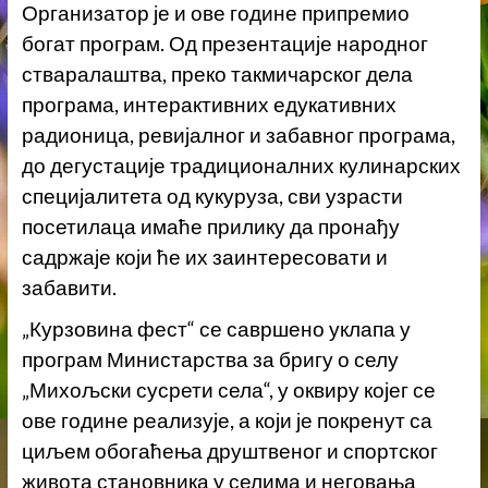
Организатор је и ове године припремио
богат програм. Од презентације народног
стваралаштва, преко такмичарског дела
програма, интерактивних едукативних
радионица, ревијалног и забавног програма,
до дегустације традиционалних кулинарских
специјалитета од кукуруза, сви узрасти
посетилаца имаће прилику да пронађу
садржаје који ће их заинтересовати и
забавити.
„Курзовина фест“ се савршено уклапа у
програм Министарства за бригу о селу
„Михољски сусрети села“, у оквиру којег се
ове године реализује, а који је покренут са
циљем обогаћења друштвеног и спортског
живота становника у селима и неговања