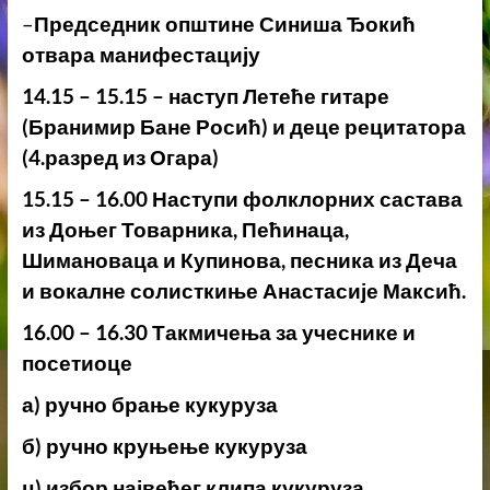
–
Председник општине Синиша Ђокић
отвара манифестацију
14.15 – 15.15 – наступ Летеће гитаре
(Бранимир Бане Росић) и деце рецитатора
(4.разред из Огара)
15.15 – 16.00 Наступи фолклорних састава
из Доњег Товарника, Пећинаца,
Шимановаца и Купинова, песника из Деча
и вокалне солисткиње Анастасије Максић.
16.00 – 16.30 Такмичења за учеснике и
посетиоце
а) ручно брање кукуруза
б) ручно круњење кукуруза
ц) избор највећег клипа кукуруза