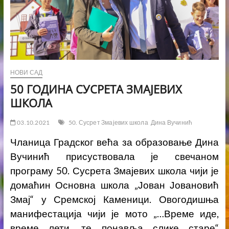
НОВИ САД
50 ГОДИНА СУСРЕТА ЗМАЈЕВИХ
ШКОЛА
03.10.2021
50. Сусрет Змајевих школа
Дина Вучинић
Чланица Градског већа за образовање Дина
Вучинић присуствовала је свечаном
програму 50. Сусрета Змајевих школа чији је
домаћин Основна школа „Јован Јовановић
Змај“ у Сремској Каменици. Овогодишња
манифестација чији је мото „…Време иде,
време лети, те понавља слике старе“