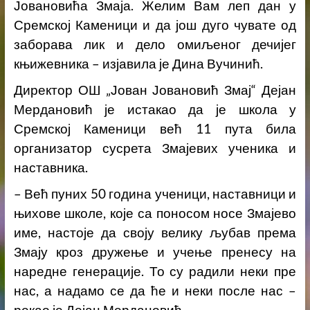
Јовановића Змаја. Желим Вам леп дан у
Сремској Каменици и да још дуго чувате од
заборава лик и дело омиљеног дечијег
књижевника – изјавила је Дина Вучинић.
Директор ОШ „Јован Јовановић Змај“ Дејан
Мердановић је истакао да је школа у
Сремској Каменици већ 11 пута била
организатор сусрета Змајевих ученика и
наставника.
– Већ пуних 50 година ученици, наставници и
њихове школе, које са поносом носе Змајево
име, настоје да своју велику љубав према
Змају кроз дружење и учење пренесу на
наредне генерације. То су радили неки пре
нас, а надамо се да ће и неки после нас
–
рекао је Дејан Мердановић.