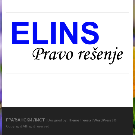
ГРАЂАНСКИ ЛИСТ
| Designed by:
Theme Freesia
|
WordPress
| ©
Copyright All right reserved