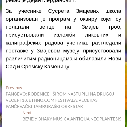
За учеснике Сусрета Змајевих школа
организован је програм у оквиру којег су
полагали венцe на Змајев гроб,
присуствовали изложби ликовних и
калиграфских радова ученика, разгледали
поставке у Змајевом музеју, присуствовали
различитим радионицама и обилазили Нови
Сад и Сремску Каменицу.
Кретање
Previous
Previous
post:
PANČEVO: ROĐENICE I ŠIROM NASTUPILI NA DRUGOJ
чланка
VEČERI 18. ETHNO.COM FESTIVALA. VEČERAS
PANČEVAČKI TAMBURAŠKI ORKESTAR
Next
Next
post:
ВЕЧЕ У ЗНАКУ MUSICA ANTIQUA NEOPLANTESIS