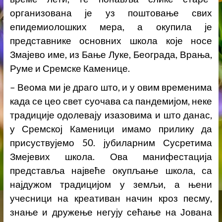
организована је
уз поштовање свих
епидемиолошких мера, а окупила је
представнике основних школа које носе
Змајево име, из Бање Луке, Београда, Врања,
Руме и Сремске Каменице.
– Веома ми је драго што, и у овим временима
када се цео свет суочава са пандемијом, неке
традиције одолевају изазовима и што данас,
у Сремској Каменици имамо прилику да
присуствујемо 50. јубиларним Сусретима
Змејевих школа. Ова манифестација
представља највеће окупљање школа, са
најдужом традицијом у земљи, а њени
учесници на креативан начин кроз песму,
знање и дружење негују сећање на Јована