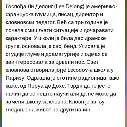
Госпођа Ли Делонг (Lee Delong) је америчко-
француска глумица, писац, директор и
кловновски педагог. Већ са три године је
почела смишљати ситуације и дочаравати
карактере. У школи је била део драмске
групе, основала је свој бенд. Уписала је
студије глуме и драматургије и одмах се
заинтересовала за црвени нос. Свет
кловнова отворила јој је Lecoqov-a школа у
Паризу. Одржала је стотине радионица, како
каже, од Перуа до Дохе. Тврди да то јесте
начин да се нешто научи али да не може да
замени школу за кловна. Кловн је за њу
гледање на живот на други начин.