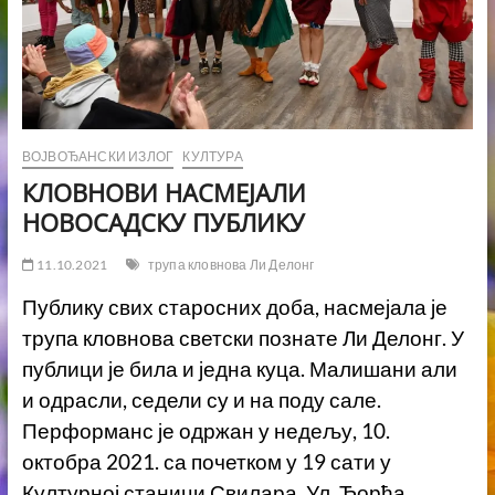
ВОЈВОЂАНСКИ ИЗЛОГ
КУЛТУРА
КЛОВНОВИ НАСМЕЈАЛИ
НОВОСАДСКУ ПУБЛИКУ
11.10.2021
трупа кловнова Ли Делонг
Публику свих старосних доба, насмејала је
трупа кловнова светски познате Ли Делонг. У
публици је била и једна куца. Малишани али
и одрасли, седели су и на поду сале.
Перформанс је одржан у недељу, 10.
октобра 2021. са почетком у 19 сати у
Културној станици Свилара, Ул. Ђорђа