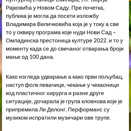
Рајковића у Новом Саду. Пре почетка,
публика је могла да посети изложбу
Владимира Величковића која је у току а све
то у оквиру програма које нуди Нови Сад –
Омладинска престоница културе 2022. и то у
моменту када се до свечаног отварања броји
мање од 100 дана.
Како изгледа удварање а како први пољубац,
наступ фолк певачице, чекање у чекаоници
код пластичног хирурга и разне друге
ситуације, дочарала је група кловнова које је
припремила Ли Делонг. Перформанс су
музиком испратили музичари ове трупе.