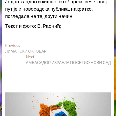
Једно хладно и кишно октобарско вече, овај
пут је и новосадска публика, накратко,
погледала на тај други начин.
Текст и фото: В. Раонић;
Кретање
Previous
Previous
post:
ЛИМАНСКИ ОКТОБАР
чланка
Next
Next
post:
АМБАСАДОР ИЗРАЕЛА ПОСЕТИО НОВИ САД