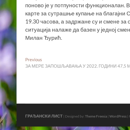
поново је у потпуности функционалан. 
карте за сутрашње купање на благајни С
19.30 часова, а задржане су и смене з
ситуација налаже да базен у једној смен
Милан Ђурић.
Кретање
Previous
Previous
post:
ЗА МЕРЕ ЗАПОШЉАВАЊА У 2022. ГОДИНИ 47,5
чланка
ГРАЂАНСКИ ЛИСТ
| Designed by:
Theme Freesia
|
WordPress
| 