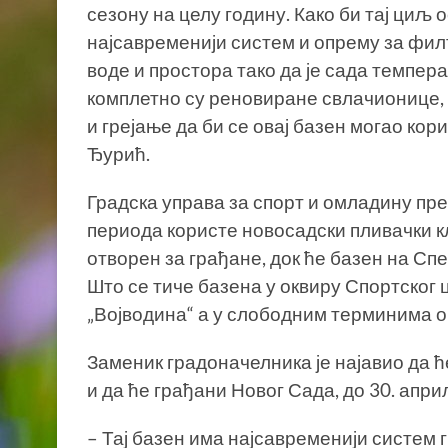
сезону на целу годину. Како би тај циљ
најсавременији систем и опрему за филт
воде и простора тако да је сада темпера
комплетно су реновиране свлачионице, 
и грејање да би се овај базен могао кор
Ђурић.
Градска управа за спорт и омладину пре
периода користе новосадски пливачки клу
отворен за грађане, док ће базен на Сп
Што се тиче базена у оквиру Спортског
„Војводина“ а у слободним терминима о
Заменик градоначелника је најавио да ћ
и да ће грађани Новог Сада, до 30. апри
– Тај базен има најсавременији систем 