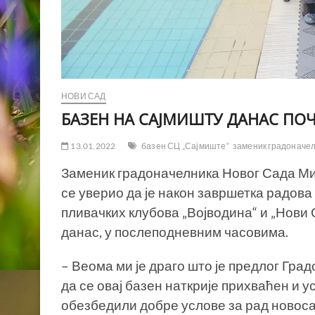
НОВИ САД
БАЗЕН НА САЈМИШТУ ДАНАС ПО
13.01.2022
базен СЦ „Сајмиште“
заменик градоначе
Заменик градоначелника Новог Сада Ми
се уверио да је након завршетка радова
пливачких клубова „Војводина“ и „Нови С
данас, у послеподневним часовима.
– Веома ми је драго што је предлог Гра
да се овај базен наткрије прихваћен и 
обезбедили добре услове за рад новос