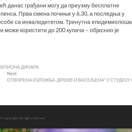
Већ данас грађани могу да преузму бесплатне
пенса. Прва смена почиње у 6.30, а последња у
а особе са инвалидитетом. Тренутна епидемиолошк
и може користити до 200 купача – објаснио је
 МИЛИОНА ДИНАРА
Next
Next
post:
ОТВОРЕНА ИЗЛОЖБА „ВРЕМЕ И ВАСЕЉЕНА“ У СТУДИЈУ
© Copyright All right reserved