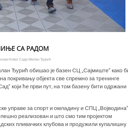
ЧИЊЕ СА РАДОМ
лника Новог Сада Милан Ђурић
лан Ђурић обишао је базен СЦ „Сајмиште“ како б
 на покривању објекта све спремно за тренинге
ад“ који ће први пут, на том базену бити одржани
дске управе за спорт и омладину и СПЦ „Војводина
успешно реализован и што смо тим пројектом
адских пливачких клубова и продужили купалишну