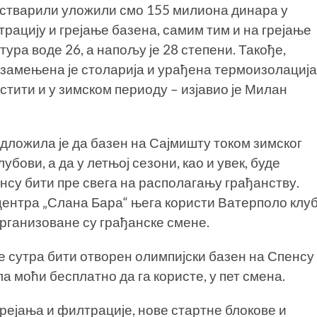
 остварили уложили смо 155 милиона динара у
рацију и грејање базена, самим тим и на грејање
тура воде 26, а напољу је 28 степени. Такође,
замењена је столарија и урађена термоизолација
истити и у зимском периоду – изјавио је Милан
дложила је да базен на Сајмишту током зимског
бови, а да у летњој сезони, као и увек, буде
енсу бити пре свега на располагању грађанству.
 центра „Слана Бара“ њега користи Ватерполо клу
рганизоване су грађанске смене.
е сутра бити отворен олимпијски базен на Спенсу
ла моћи бесплатно да га користе, у пет смена.
грејања и филтрације, нове стартне блокове и