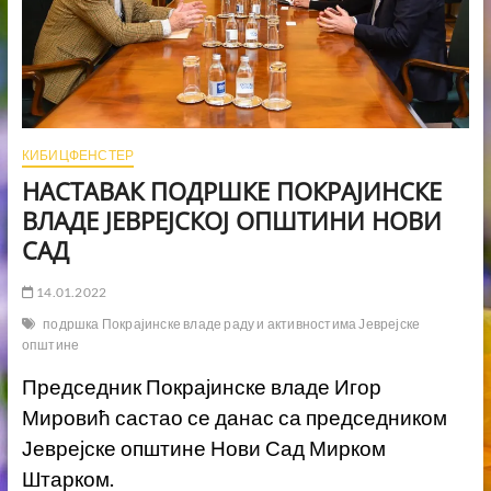
КИБИЦФЕНСТЕР
НАСТАВАК ПОДРШКЕ ПОКРАЈИНСКЕ
ВЛАДЕ ЈЕВРЕЈСКОЈ ОПШТИНИ НОВИ
САД
14.01.2022
подршка Покрајинске владе раду и активностима Јеврејске
општине
Председник Покрајинске владе Игор
Мировић састао се данас са председником
Јеврејске општине Нови Сад Мирком
Штарком.