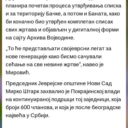
планира почетак процеса утврђивања списка
и за територију Бачке, а потом и Баната, како
би коначно био утврђен комплетан списак
свих жртава и објављен у дигиталној форми
на сајту Архива Војводине.
„То ће представљати својеврсни легат за
нове генерације како бисмо сачували
сећање на све невине жртве“, навео је
Мировић.
Председник Јеврејске општине Нови Сад
Мирко Штарк захвалио је Покрајинској влади
на континуираној подршци тој заједници, која
броји 600 чланова, и која је после београдске
највећа у Србији.