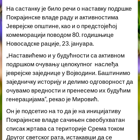
На састанку је било речи о наставку подршке
Покрајинске владе раду и активностима
Јеврејске општине, као и о предстојећој
комеморацији поводом 80. годишњице
Новосадске рације, 23. јануара.
„Наставићемо и у будућности са активном
подршком очувању целокупног наслеђа
јеврејске заједнице у Војводини. Баштинимо
заједничку историју и делимо одговорност да
очувамо вредности и пренесемо их будућим
генерацијама“, рекао је Мировић.
Он је подсетио на то да је на иницијативу
Покрајинске владе сачињен свеобухватан
списак жртава са територије Срема током
Другог светског рата, истакавши да се