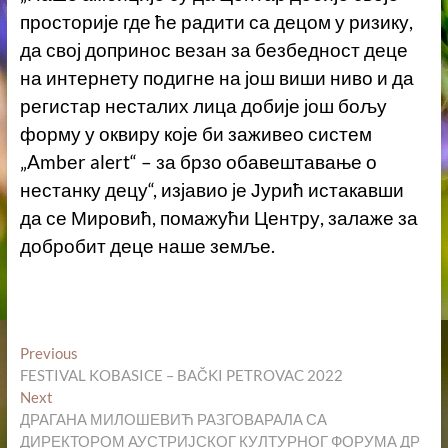
просторије где ће радити са децом у ризику,
да свој допринос везан за безбедност деце
на интернету подигне на још виши ниво и да
регистар несталих лица добије још бољу
форму у оквиру које би заживео систем
„Ambеr alert“ – за брзо обавештавање о
нестанку децу“, изјавио је Јурић истакавши
да се Мировић, помажући Центру, залаже за
добробит деце наше земље.
Кретање
Previous
Previous
post:
FESTIVAL KOBASICE – BAČKI PETROVAC 2022
чланка
Next
Next
post:
ДРАГАНА МИЛОШЕВИЋ РАЗГОВАРАЛА СА
ДИРЕКТОРОМ АУСТРИЈСКОГ КУЛТУРНОГ ФОРУМА ДР