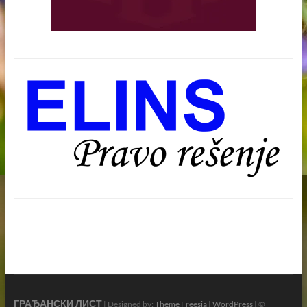
ГРАЂАНСКИ ЛИСТ
| Designed by:
Theme Freesia
|
WordPress
| ©