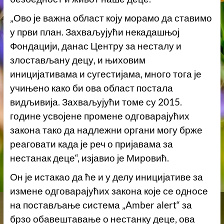
„Ово је важна област коју морамо да ставимо
у први план. Захваљујући некадашњој
Фондацији, данас Центру за несталу и
злостављану децу, и њиховим
иницијативама и сугестијама, много тога је
учињено како би ова област постала
видљивија. Захваљујући томе су 2015.
године усвојене промене одговарајућих
закона тако да надлежни органи могу брже
реаговати када је реч о пријавама за
нестанак деце“, изјавио је Мировић.
Он је истакао да ће и у делу иницијативе за
измене одговарајућих закона које се односе
на постављање система „Amber alert“ за
брзо обавештавање о нестанку деце, ова