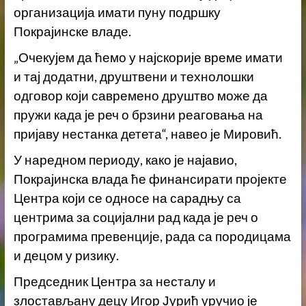
организација имати пуну подршку
Покрајинске владе.
„Очекујем да ћемо у најскорије време имати
и тај додатни, друштвени и технолошки
одговор који савремено друштво може да
пружи када је реч о брзини реаговања на
пријаву нестанка детета“, навео је Мировић.
У наредном периоду, како је најавио,
Покрајинска влада ће финансирати пројекте
Центра који се односе на сарадњу са
центрима за социјални рад када је реч о
програмима превенције, рада са породицама
и децом у ризику.
Председник Центра за несталу и
злостављану децу Игор Јурић уручио је