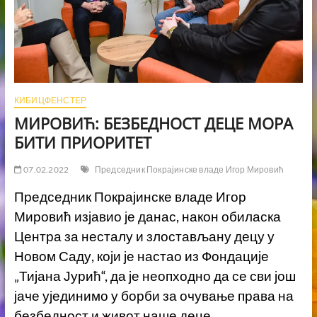
КИБИЦФЕНСТЕР
МИРОВИЋ: БЕЗБЕДНОСТ ДЕЦЕ МОРА
БИТИ ПРИОРИТЕТ
07.02.2022
Председник Покрајинске владе Игор Мировић
Председник Покрајинске владе Игор
Мировић изјавио је данас, након обиласка
Центра за несталу и злостављану децу у
Новом Саду, који је настао из Фондације
„Тијана Јурић“, да је неопходно да се сви још
јаче ујединимо у борби за очување права на
безбедност и живот наше деце.