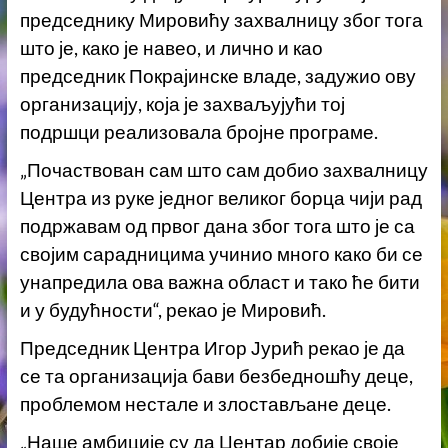
председнику Мировићу захвалницу због тога
што је, како је навео, и лично и као
председник Покрајинске владе, задужио ову
организацију, која је захваљујући тој
подршци реализовала бројне програме.
„Почаствован сам што сам добио захвалницу
Центра из руке једног великог борца чији рад
подржавам од првог дана због тога што је са
својим сарадницима учинио много како би се
унапредила ова важна област и тако ће бити
и у будућности“, рекао је Мировић.
Председник Центра Игор Јурић рекао је да
се та организација бави безбедношћу деце,
проблемом нестале и злостављане деце.
„Наше амбиције су да Центар добије своје