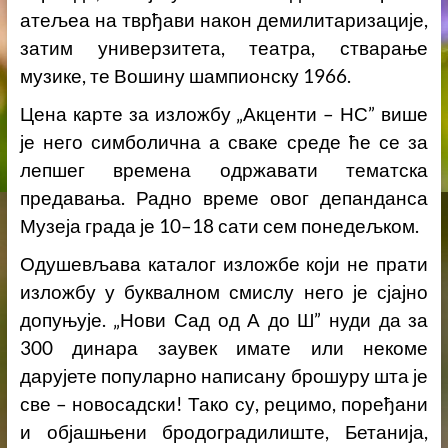
атељеа на тврђави након демилитаризације,
затим универзитета, театра, стварање
музике, те Вошину шампионску 1966.
Цена карте за изложбу „Акценти – НС” више
је него симболична а сваке среде ће се за
лепшег времена одржавати тематска
предавања. Радно време овог депанданса
Музеја града је 10–18 сати сем понедељком.
Одушевљава каталог изложбе који не прати
изложбу у буквалном смислу него је сјајно
допуњује. „Нови Сад од А до Ш” нуди да за
300 динара заувек имате или некоме
дарујете популарно написану брошуру шта је
све – новосадски! Тако су, рецимо, поређани
и објашњени бродоградилиште, Бетанија,