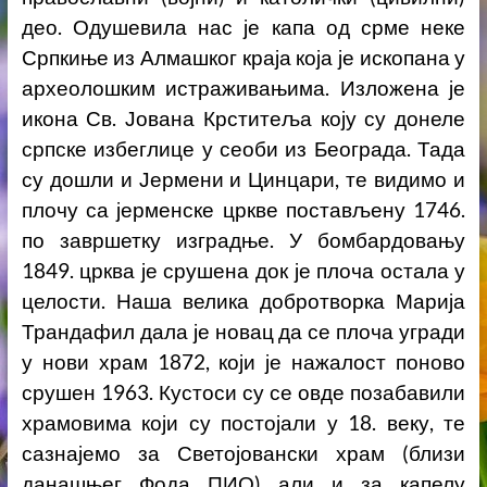
део. Одушевила нас је капа од срме неке
Српкиње из Алмашког краја која је ископана у
археолошким истраживањима. Изложена је
икона Св. Јована Крститеља коју су донеле
српске избеглице у сеоби из Београда. Тада
су дошли и Јермени и Цинцари, те видимо и
плочу са јерменске цркве постављену 1746.
по завршетку изградње. У бомбардовању
1849. црква је срушена док је плоча остала у
целости. Наша велика добротворка Марија
Трандафил дала је новац да се плоча угради
у нови храм 1872, који је нажалост поново
срушен 1963. Кустоси су се овде позабавили
храмовима који су постојали у 18. веку, те
сазнајемо за Светојовански храм (близи
данашњег Фода ПИО) али и за капелу