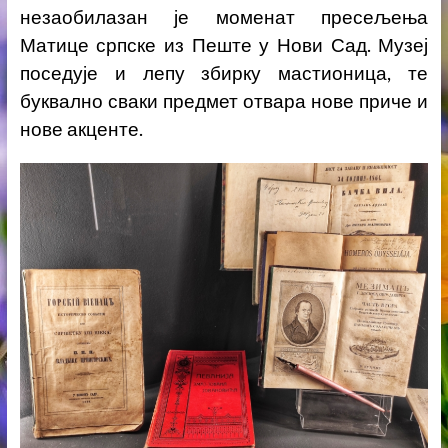
незаобилазан је моменат пресељења
Матице српске из Пеште у Нови Сад. Музеј
поседује и лепу збирку мастионица, те
буквално сваки предмет отвара нове приче и
нове акценте.