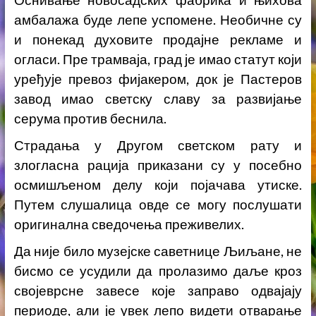
Оснивање новосадских фабрика и њихова
амбалажа буде лепе успомене. Необичне су
и понекад духовите продајне рекламе и
огласи. Пре трамваја, град је имао статут који
уређује превоз фијакером, док је Пастеров
завод имао светску славу за развијање
серума против беснила.
Страдања у Другом светском рату и
злогласна рација приказани су у посебно
осмишљеном делу који појачава утиске.
Путем слушалица овде се могу послушати
оригинална сведочења преживелих.
Да није било музејске саветнице Љиљане, не
бисмо се усудили да пролазимо даље кроз
својеврсне завесе које заправо одвајају
периоде, али је увек лепо видети отварање