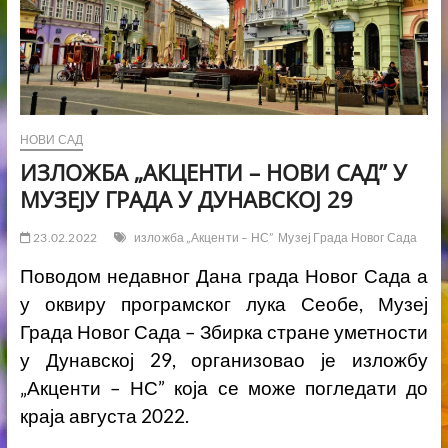
НОВИ САД
ИЗЛОЖБА „АКЦЕНТИ – НОВИ САД” У
МУЗЕЈУ ГРАДА У ДУНАВСКОЈ 29
23.02.2022
изложба „Акценти – НС”
Музеј Града Новог Сада
Поводом недавног Дана града Новог Сада а
у оквиру програмског лука Сеобе, Музеј
Града Новог Сада – Збирка стране уметности
у Дунавској 29, организовао је изложбу
„Акценти – НС” која се може погледати до
краја августа 2022.