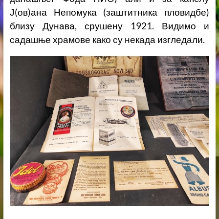
Ј(ов)ана Непомука (заштитника пловидбе)
близу Дунава, срушену 1921. Видимо и
садашње храмове како су некада изгледали.