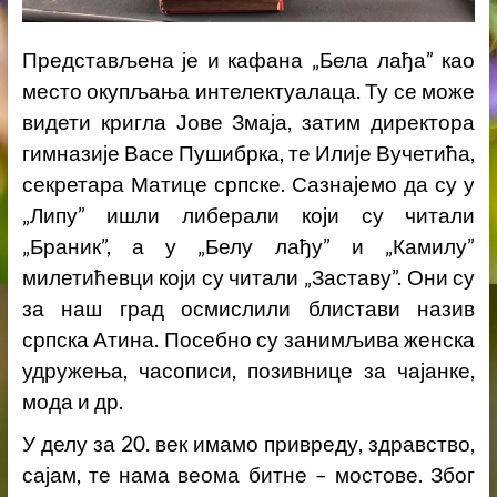
Представљена је и кафана „Бела лађа” као
место окупљања интелектуалаца. Ту се може
видети кригла Јове Змаја, затим директора
гимназије Васе Пушибрка, те Илије Вучетића,
секретара Матице српске. Сазнајемо да су у
„Липу” ишли либерали који су читали
„Браник”, а у „Белу лађу” и „Камилу”
милетићевци који су читали „Заставу”. Они су
за наш град осмислили блистави назив
српска Атина. Посебно су занимљива женска
удружења, часописи, позивнице за чајанке,
мода и др.
У делу за 20. век имамо привреду, здравство,
сајам, те нама веома битне – мостове. Због