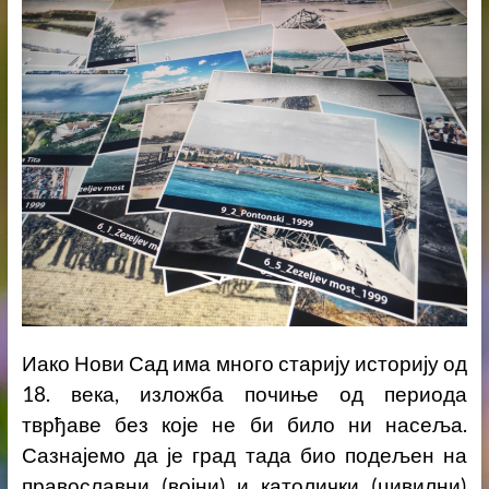
Иако Нови Сад има много старију историју од
18. века, изложба почиње од периода
тврђаве без које не би било ни насеља.
Сазнајемо да је град тада био подељен на
православни (војни) и католички (цивилни)