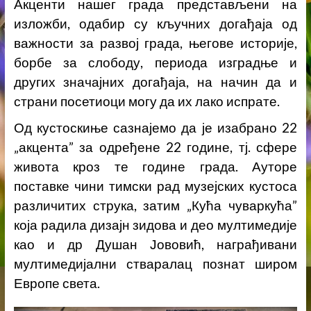
Акценти нашег града представљени на
изложби, одабир су кључних догађаја од
важности за развој града, његове историје,
борбе за слободу, периода изградње и
других значајних догађаја, на начин да и
страни посетиоци могу да их лако испрате.
Од кустоскиње сазнајемо да је изабрано 22
„акцента” за одређене 22 године, тј. сфере
живота кроз те године града. Ауторе
поставке чини тимски рад музејских кустоса
различитих струка, затим „Кућа чуваркућа”
која радила дизајн зидова и део мултимедије
као и др Душан Јововић, награђивани
мултимедијални стваралац познат широм
Европе света.