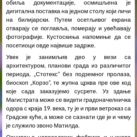
обиља документације, осмишљена је
дигитална поставка на једном столу који личи
на билијарски. Путем осетљивог екрана
отварају се поглавља, померају и увећавају
фотографије. Кустоскиња напомиње да се
посетиоци овде највише задрже.
Увек је занимљив део у вези са
архитектуром, планови града из различитог
периода, „Стотекс” без подземног пролаза,
биоскоп „Корзо”, те жупна црква пре ове код
које сада заказујемо сусрете. Уз здање
Магистрата може се видети градоначелничка
одора с краја 19. века, ту је и први ветроказ са
Градске куће, а може се сазнати где је и чему
је служило звоно Матилда.