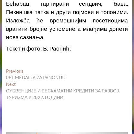
Бећарац, гарнирани сендвич, Ђава,
Пекиншка патка и други појмови и топоними.
Изложба ће времешнијим посетиоцима
вратити бројне успомене а млађима донети
нова сазнања.
Текст и фото: В. Раонић;
Кретање
Previous
Previous
post:
PET MEDALJA ZA PANONIJU
чланка
Next
Next
post:
СУБВЕНЦИЈЕ И БЕСКАМАТНИ КРЕДИТИ ЗА РАЗВОЈ
ТУРИЗМА У 2022. ГОДИНИ