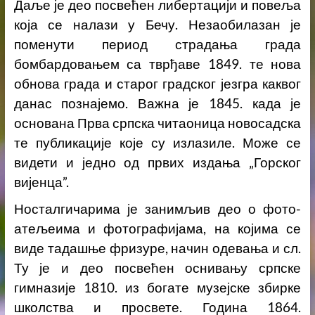
Даље је део посвећен либертацији и повеља
која се налази у Бечу. Незаобилазан је
поменути период страдања града
бомбардовањем са тврђаве 1849. те нова
обнова града и старог градског језгра каквог
данас познајемо. Важна је 1845. када је
основана Прва српска читаоница новосадска
те публикације које су излазиле. Може се
видети и једно од првих издања „Горског
вијенца”.
Носталгичарима је занимљив део о фото-
атељеима и фотографијама, на којима се
виде тадашње фризуре, начин одевања и сл.
Ту је и део посвећен оснивању српске
гимназије 1810. из богате музејске збирке
школства и просвете. Година 1864.